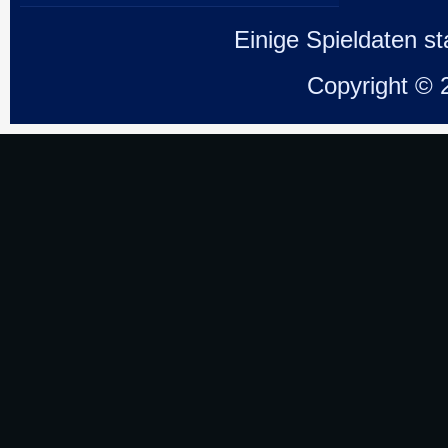
Einige Spieldaten 
Copyright ©