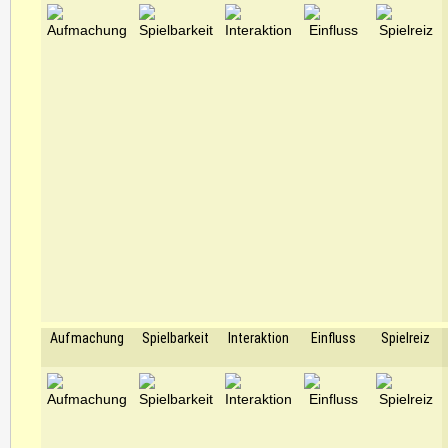
Aufmachung
Spielbarkeit
Interaktion
Einfluss
Spielreiz