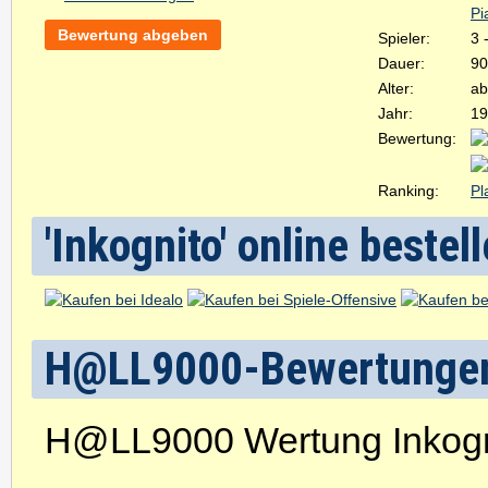
Pi
Bewertung abgeben
Spieler:
3 
Dauer:
90
Alter:
ab
Jahr:
19
Bewertung:
Ranking:
Pl
'Inkognito' online bestel
H@LL9000-Bewertunge
H@LL9000 Wertung Inkogn