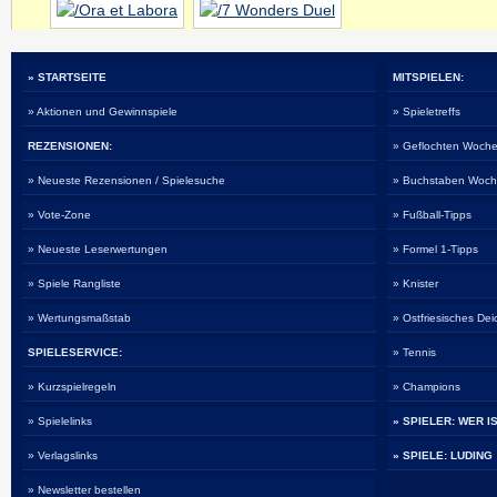
» STARTSEITE
MITSPIELEN:
» Aktionen und Gewinnspiele
» Spieletreffs
REZENSIONEN:
» Geflochten Woche
» Neueste Rezensionen / Spielesuche
» Buchstaben Woch
» Vote-Zone
» Fußball-Tipps
» Neueste Leserwertungen
» Formel 1-Tipps
» Spiele Rangliste
» Knister
» Wertungsmaßstab
» Ostfriesisches De
SPIELESERVICE:
» Tennis
» Kurzspielregeln
» Champions
» Spielelinks
» SPIELER: WER I
» Verlagslinks
» SPIELE: LUDING
» Newsletter bestellen