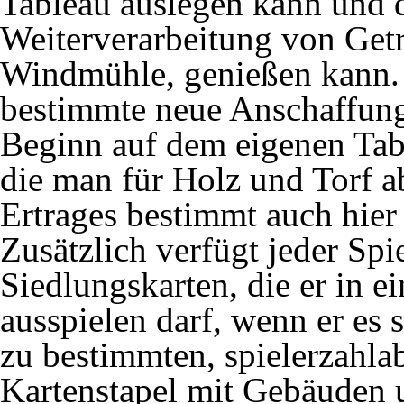
Tableau auslegen kann und d
Weiterverarbeitung von Getr
Windmühle, genießen kann. 
bestimmte neue Anschaffung
Beginn auf dem eigenen Tab
die man für Holz und Torf 
Ertrages bestimmt auch hier 
Zusätzlich verfügt jeder Spi
Siedlungskarten, die er in 
ausspielen darf, wenn er es 
zu bestimmten, spielerzahla
Kartenstapel mit Gebäuden u