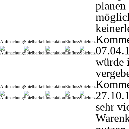
planen 
möglich
keiner
Komme
Aufmachung
Spielbarkeit
Interaktion
Einfluss
Spielreiz
07.04.
würde i
vergeb
Komme
Aufmachung
Spielbarkeit
Interaktion
Einfluss
Spielreiz
27.10.
sehr vi
Warenkr