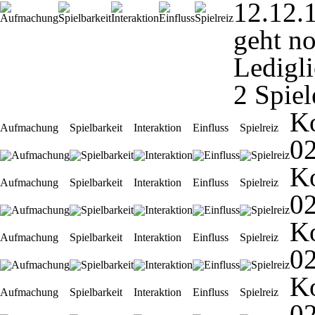
12.12.
geht no
Ledigli
2 Spiel
K
Aufmachung
Spielbarkeit
Interaktion
Einfluss
Spielreiz
02
K
Aufmachung
Spielbarkeit
Interaktion
Einfluss
Spielreiz
02
K
Aufmachung
Spielbarkeit
Interaktion
Einfluss
Spielreiz
02
K
Aufmachung
Spielbarkeit
Interaktion
Einfluss
Spielreiz
02