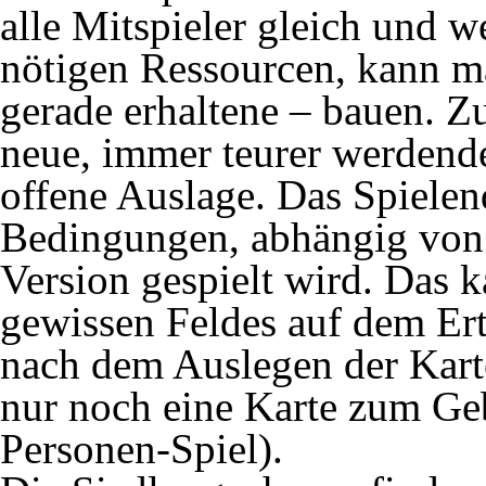
alle Mitspieler gleich und we
nötigen Ressourcen, kann ma
gerade erhaltene – bauen. 
neue, immer teurer werdend
offene Auslage. Das Spielend
Bedingungen, abhängig von 
Version gespielt wird. Das 
gewissen Feldes auf dem Ert
nach dem Auslegen der Kart
nur noch eine Karte zum Ge
Personen-Spiel).