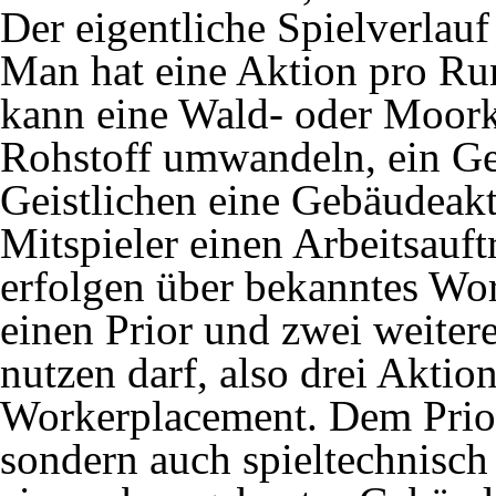
Der eigentliche Spielverlauf
Man hat eine Aktion pro Run
kann eine Wald- oder Moork
Rohstoff umwandeln, ein Ge
Geistlichen eine Gebäudeakt
Mitspieler einen Arbeitsauft
erfolgen über bekanntes Wo
einen Prior und zwei weitere
nutzen darf, also drei Aktio
Workerplacement. Dem Prior
sondern auch spieltechnisch