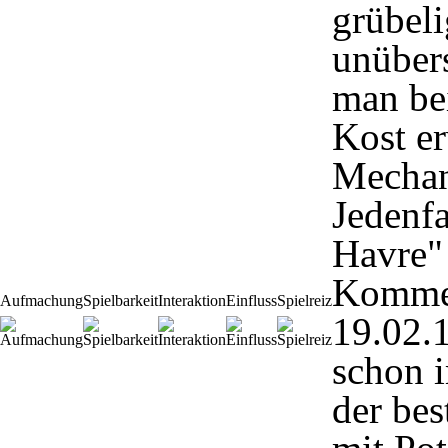
grübeli
unübers
man be
Kost e
Mechan
Jedenfa
Havre"
Komme
Aufmachung
Spielbarkeit
Interaktion
Einfluss
Spielreiz
19.02.
schon i
der bes