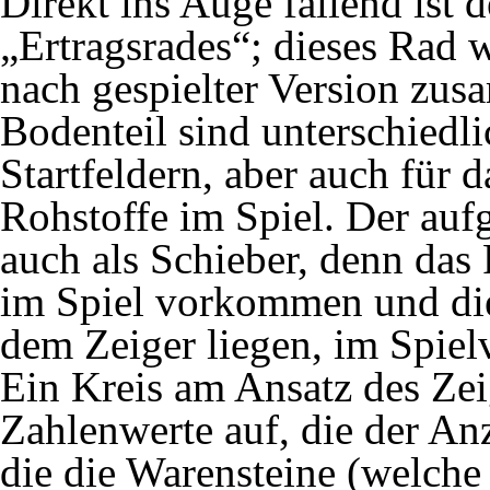
Direkt ins Auge fallend ist
„Ertragsrades“; dieses Rad w
nach gespielter Version zu
Bodenteil sind unterschied
Startfeldern, aber auch für
Rohstoffe im Spiel. Der auf
auch als Schieber, denn das 
im Spiel vorkommen und die
dem Zeiger liegen, im Spiel
Ein Kreis am Ansatz des Zei
Zahlenwerte auf, die der An
die die Warensteine (welche 