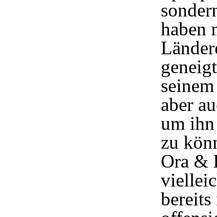
sonder
haben m
Ländere
geneigt
seinem 
aber au
um ihn
zu kön
Ora & 
viellei
bereits