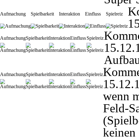
K
Aufmachung
Spielbarkeit
Interaktion
Einfluss
Spielreiz
15
Komme
Aufmachung
Spielbarkeit
Interaktion
Einfluss
Spielreiz
15.12.
Aufbau
Komme
Aufmachung
Spielbarkeit
Interaktion
Einfluss
Spielreiz
15.12.
wenn ma
Feld-Sa
(Spielb
keinen 