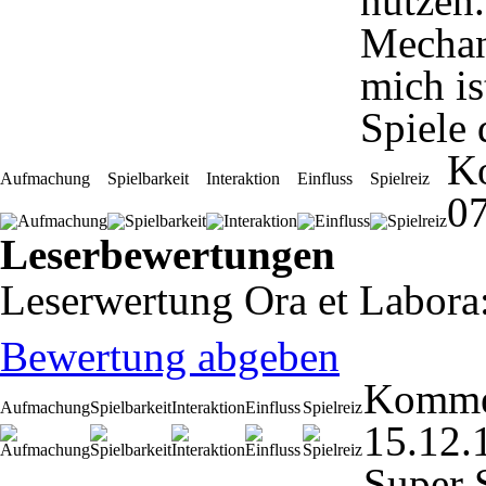
nutzen.
Mechan
mich is
Spiele 
K
Aufmachung
Spielbarkeit
Interaktion
Einfluss
Spielreiz
07
Leserbewertungen
Leserwertung Ora et Labora
Bewertung abgeben
Komme
Aufmachung
Spielbarkeit
Interaktion
Einfluss
Spielreiz
15.12.
Super 