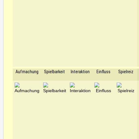
Aufmachung
Spielbarkeit
Interaktion
Einfluss
Spielreiz