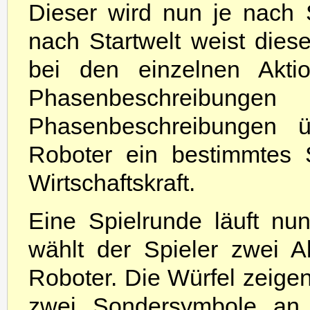
Dieser wird nun je nach S
nach Startwelt weist diese
bei den einzelnen Akti
Phasenbeschreibun
Phasenbeschreibungen üb
Roboter ein bestimmtes S
Wirtschaftskraft.
Eine Spielrunde läuft nu
wählt der Spieler zwei A
Roboter. Die Würfel zeigen
zwei Sondersymbole an.