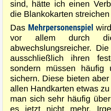
sind, hätte ich einen Ve
die Blankokarten streichen 
Mehrpersonenspiel
Das
wir
vor allem durch die
abwechslungsreicher. Die
ausschließlich ihren fe
sondern müssen häufig 
sichern. Diese bieten aber
allen Handkarten etwas zu
man sich sehr häufig über
es jetzt nicht mehr. Ir