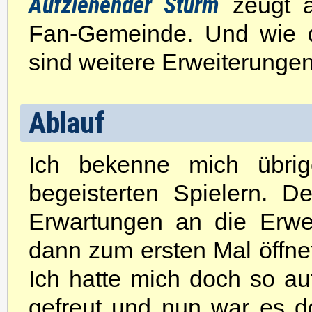
Aufziehender Sturm
zeugt ab
Fan-Gemeinde. Und wie d
sind weitere Erweiterungen
Ablauf
Ich bekenne mich übr
begeisterten Spielern. 
Erwartungen an die Erwei
dann zum ersten Mal öffne
Ich hatte mich doch so au
gefreut und nun war es d