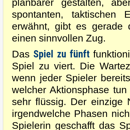
planbarer gestalten, ab
spontanten, taktischen
erwähnt, gibt es gerade 
einen sinnvollen Zug.
Spiel zu fünft
Das
funktio
Spiel zu viert. Die Warte
wenn jeder Spieler bereits
welcher Aktionsphase tun 
sehr flüssig. Der einzige 
irgendwelche Phasen nicht
Spielerin geschafft das S