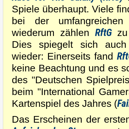
Spiele überhaupt. Viele fi
bei der umfangreichen
RftG
wiederum zählen
zu
Dies spiegelt sich auch
Rf
wieder: Einerseits fand
keine Beachtung und es sch
des "Deutschen Spielpreis
beim "International Gam
Fai
Kartenspiel des Jahres (
Das Erscheinen der erste