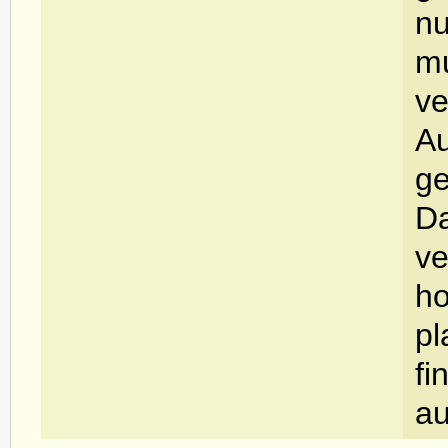
nu
mu
ve
A
ge
Da
ve
ho
pl
fi
au