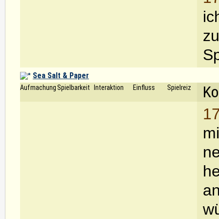
ic
zu
Sp
Sea Salt & Paper
Ko
Aufmachung
Spielbarkeit
Interaktion
Einfluss
Spielreiz
17
mi
ne
he
an
wü