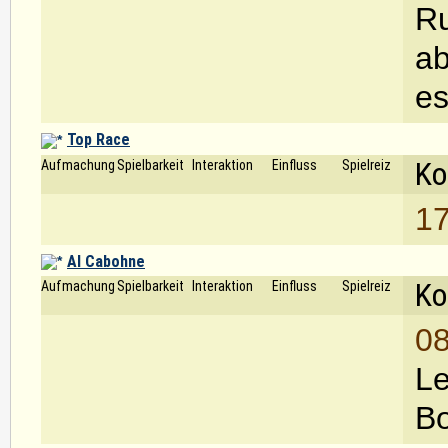
Ru
ab
es
Top Race
Ko
Aufmachung
Spielbarkeit
Interaktion
Einfluss
Spielreiz
17
Al Cabohne
Ko
Aufmachung
Spielbarkeit
Interaktion
Einfluss
Spielreiz
08
Le
Bo