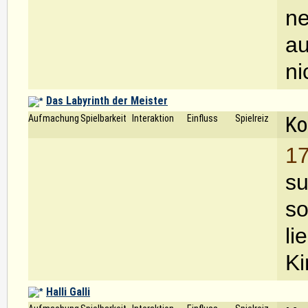
ne
au
ni
Das Labyrinth der Meister
Ko
Aufmachung
Spielbarkeit
Interaktion
Einfluss
Spielreiz
17
su
so
li
Ki
Halli Galli