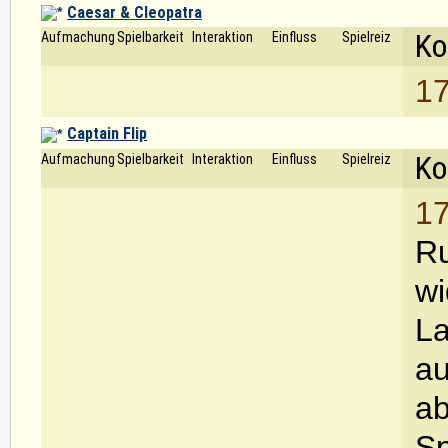
Caesar & Cleopatra
Ko
Aufmachung
Spielbarkeit
Interaktion
Einfluss
Spielreiz
17
Captain Flip
Ko
Aufmachung
Spielbarkeit
Interaktion
Einfluss
Spielreiz
17
Ru
wi
La
au
ab
Sp