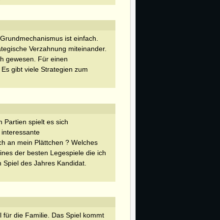
er Grundmechanismus ist einfach.
rategische Verzahnung miteinander.
ich gewesen. Für einen
 Es gibt viele Strategien zum
Partien spielt es sich
 interessante
ich an mein Plättchen ? Welches
ines der besten Legespiele die ich
n Spiel des Jahres Kandidat.
 für die Familie. Das Spiel kommt