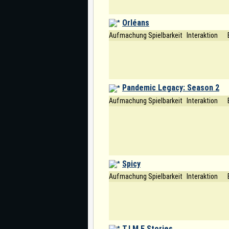
Orléans
Aufmachung
Spielbarkeit
Interaktion
Pandemic Legacy: Season 2
Aufmachung
Spielbarkeit
Interaktion
Spicy
Aufmachung
Spielbarkeit
Interaktion
T.I.M.E Stories