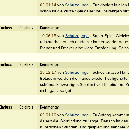
02.01.14
von
Schulze,Ingo
- Funkioniert in alle
schön ist die kurze Spieldauer bei vielfältigen s
Einfluss
Spielreiz
Kommentar
10.06.15
von
Schulze,Ingo
- Super Spiel. Gleichw
reinzuarbeiten. Ich entdecke immer wieder neue 
Planer und Denker eine klare Empfehlung. Selbst 
Einfluss
Spielreiz
Kommentar
28.12.17
von
Schulze,Ingo
- Schweißnasse Händ
trotzdem werden die Hände wieder hochgehalten 
schönes kurzweiliges Spiel mit viel Emotionen. 
nicht ganz so gut.
Einfluss
Spielreiz
Kommentar
02.01.16
von
Schulze,Ingo
- Zu Anfang kommt man
dauert die Wortfindung zu lange. Danach ist das 
8 Personen Stunden lang gespielt und sehr viel g