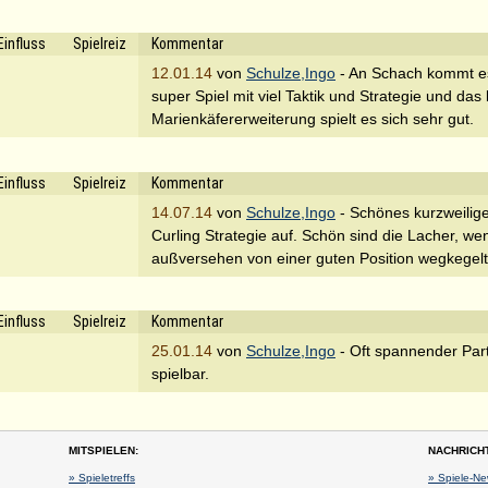
Einfluss
Spielreiz
Kommentar
12.01.14
von
Schulze,Ingo
- An Schach kommt es 
super Spiel mit viel Taktik und Strategie und das
Marienkäfererweiterung spielt es sich sehr gut.
Einfluss
Spielreiz
Kommentar
14.07.14
von
Schulze,Ingo
- Schönes kurzweilige
Curling Strategie auf. Schön sind die Lacher, w
außversehen von einer guten Position wegkegelt
Einfluss
Spielreiz
Kommentar
25.01.14
von
Schulze,Ingo
- Oft spannender Parti
spielbar.
MITSPIELEN:
NACHRICH
» Spieletreffs
» Spiele-N