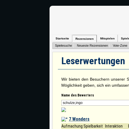
Startseite
Mitspielen
Spiel
Rezensionen
Spielesuche
Neueste Rezensionen
Vote-Zone
Leserwertungen
Wir bieten den Besuchern unserer Sei
Möglichkeit geben, sich ein umfasse
Name des Bewerters
7 Wonders
Aufmachung
Spielbarkeit
Interaktion