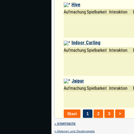
Hive
Aufmachung
Spielbarkeit
Interaktion
Indoor Curling
Aufmachung
Spielbarkeit
Interaktion
Jaipur
Aufmachung
Spielbarkeit
Interaktion
Start
1
2
3
>
» STARTSEITE
» Aktionen und Gewinnspiele