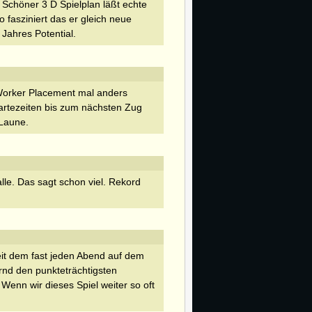
. Schöner 3 D Spielplan läßt echte
asziniert das er gleich neue
 Jahres Potential.
Worker Placement mal anders
Wartezeiten bis zum nächsten Zug
Laune.
 alle. Das sagt schon viel. Rekord
eit dem fast jeden Abend auf dem
rnd den punkteträchtigsten
 Wenn wir dieses Spiel weiter so oft