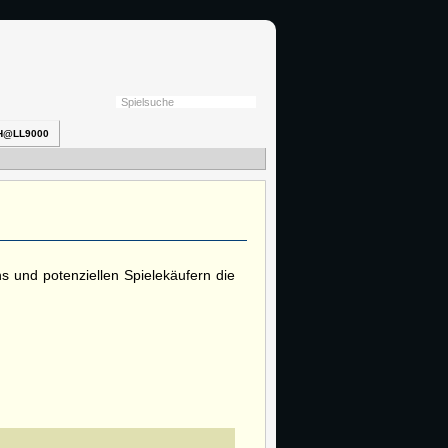
H@LL9000
ns und potenziellen Spielekäufern die