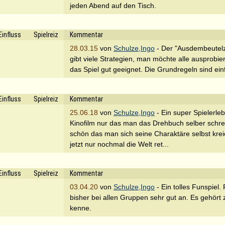
jeden Abend auf den Tisch.
Einfluss
Spielreiz
Kommentar
28.03.15
von
Schulze,Ingo
- Der "Ausdembeutel
gibt viele Strategien, man möchte alle ausprobie
das Spiel gut geeignet. Die Grundregeln sind einf
Einfluss
Spielreiz
Kommentar
25.06.18
von
Schulze,Ingo
- Ein super Spielerleb
Kinofilm nur das man das Drehbuch selber schreibt
schön das man sich seine Charaktäre selbst kre
jetzt nur nochmal die Welt ret...
Einfluss
Spielreiz
Kommentar
03.04.20
von
Schulze,Ingo
- Ein tolles Funspiel.
bisher bei allen Gruppen sehr gut an. Es gehört z
kenne.