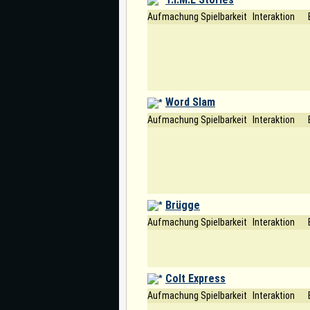
Aufmachung
Spielbarkeit
Interaktion
Word Slam
Aufmachung
Spielbarkeit
Interaktion
Brügge
Aufmachung
Spielbarkeit
Interaktion
Colt Express
Aufmachung
Spielbarkeit
Interaktion