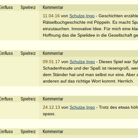
Einfluss
Spielreiz
Kommentar
11.04.16
von
Schulze,Ingo
- Geschichten erzählen
Rätselbuchgeschichte mit Pöppeln. Es macht Sp
einzutauchen. Innovative Idee. Für mich eine kl
Hoffnung das die Spielidee in die Gesellschaft ge
Einfluss
Spielreiz
Kommentar
09.01.17
von
Schulze,Ingo
- Dieses Spiel war Syl
Schadenfreude und der Spaß ist riesengroß, we
dem Ständer hat und man selbst nur eine. Aber 
anderen auf das richtige Wort kommt. Herrlich.
Einfluss
Spielreiz
Kommentar
24.12.13
von
Schulze,Ingo
- Trotz des etwas höh
spass.
Einfluss
Spielreiz
Kommentar