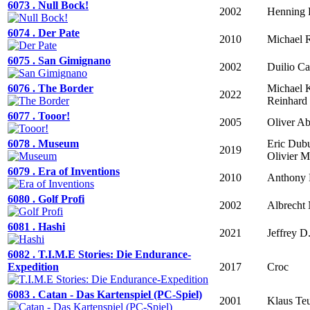
6073 . Null Bock!
2002
Henning 
6074 . Der Pate
2010
Michael 
6075 . San Gimignano
2002
Duilio Car
6076 . The Border
Michael K
2022
Reinhard
6077 . Tooor!
2005
Oliver A
6078 . Museum
Eric Dub
2019
Olivier M
6079 . Era of Inventions
2010
Anthony
6080 . Golf Profi
2002
Albrecht 
6081 . Hashi
2021
Jeffrey D.
6082 . T.I.M.E Stories: Die Endurance-
Expedition
2017
Croc
6083 . Catan - Das Kartenspiel (PC-Spiel)
2001
Klaus Te