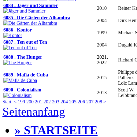
6084 . Jäger und Sammler
2010
Reiner Kn
6085 . Die Gärten der Alhambra
2004
Dirk Hen
6086 . Kontor
1999
Michael 
6087 . Ten out of Ten
2004
Dugald K
6088 . The Hunger
2021,
Richard G
2022
Philippe 
6089 . Mafia de Cuba
2015
Pallières
Loïc La
6090 . Colonialism
Scott W.
2013
Leibbran
Start
<
199
200
201
202
203
204
205
206
207
208
>
Seitenanfang
» STARTSEITE