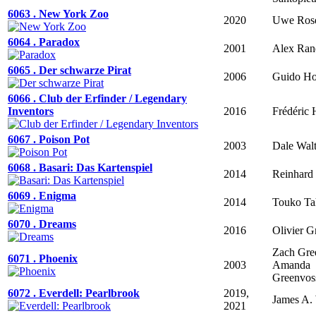
6063 . New York Zoo
2020
Uwe Ros
6064 . Paradox
2001
Alex Ran
6065 . Der schwarze Pirat
2006
Guido H
6066 . Club der Erfinder / Legendary
Inventors
2016
Frédéric 
6067 . Poison Pot
2003
Dale Wal
6068 . Basari: Das Kartenspiel
2014
Reinhard
6069 . Enigma
2014
Touko Ta
6070 . Dreams
2016
Olivier G
Zach Gre
6071 . Phoenix
2003
Amanda
Greenvos
6072 . Everdell: Pearlbrook
2019,
James A.
2021