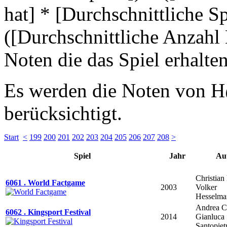
hat] * [Durchschnittliche Sp
([Durchschnittliche Anzahl
Noten die das Spiel erhalten
Es werden die Noten von H
berücksichtigt.
Start
<
199
200
201
202
203
204
205
206
207
208
>
Spiel
Jahr
Au
Christian
6061 . World Factgame
2003
Volker
Hesselma
Andrea C
6062 . Kingsport Festival
2014
Gianluca
Santopiet