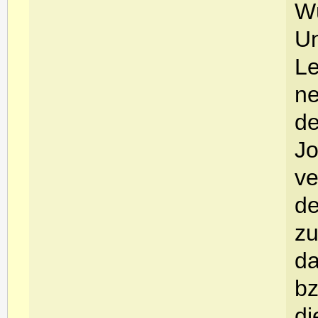
Wü
Un
Le
ne
de
Jo
ve
de
zu
da
bz
di