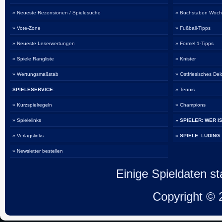
» Neueste Rezensionen / Spielesuche
» Buchstaben Woch
» Vote-Zone
» Fußball-Tipps
» Neueste Leserwertungen
» Formel 1-Tipps
» Spiele Rangliste
» Knister
» Wertungsmaßstab
» Ostfriesisches De
SPIELESERVICE:
» Tennis
» Kurzspielregeln
» Champions
» Spielelinks
» SPIELER: WER I
» Verlagslinks
» SPIELE: LUDING
» Newsletter bestellen
Einige Spieldaten 
Copyright ©