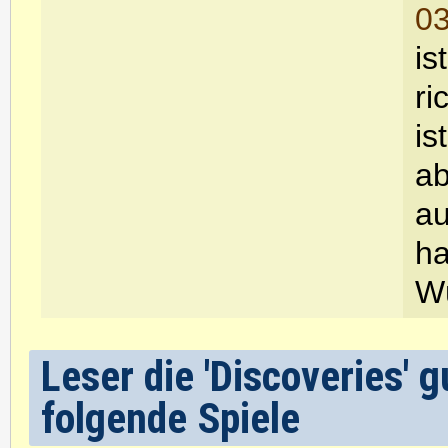
03
is
ri
is
ab
au
ha
Wü
Leser die 'Discoveries' 
folgende Spiele