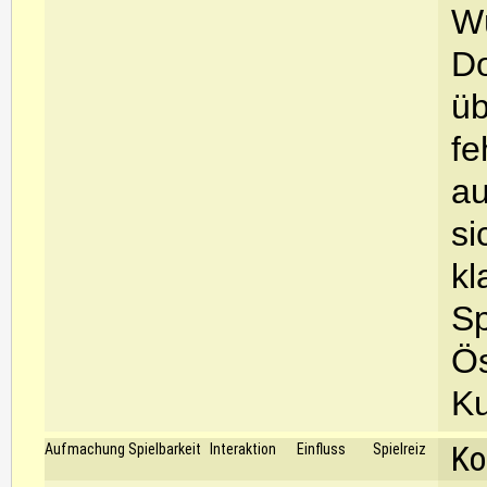
Wü
Do
üb
fe
au
si
kl
Sp
Ös
Ku
Ko
Aufmachung
Spielbarkeit
Interaktion
Einfluss
Spielreiz