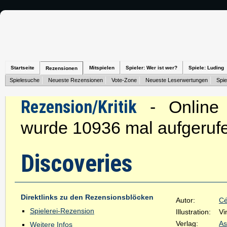
Startseite
Mitspielen
Spieler: Wer ist wer?
Spiele: Luding
Rezensionen
Spielesuche
Neueste Rezensionen
Vote-Zone
Neueste Leserwertungen
Spie
Rezension/Kritik
- Online s
wurde 10936 mal aufgeruf
Discoveries
Direktlinks zu den Rezensionsblöcken
Autor:
Cé
Spielerei-Rezension
Illustration:
Vi
Verlag:
A
Weitere Infos