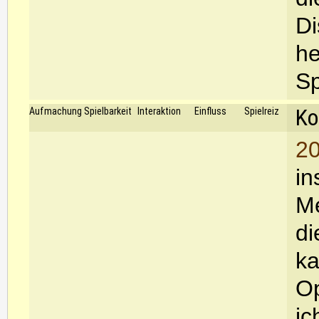
Di
he
Sp
Ko
Aufmachung
Spielbarkeit
Interaktion
Einfluss
Spielreiz
20
in
M
di
ka
Op
ic