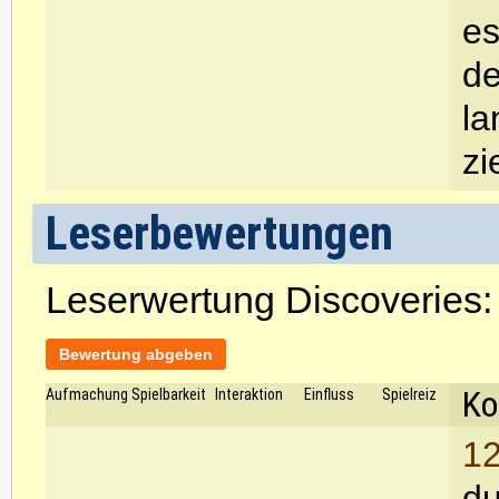
es
de
la
zi
Leserbewertungen
Leserwertung Discoveries
Bewertung abgeben
Ko
Aufmachung
Spielbarkeit
Interaktion
Einfluss
Spielreiz
12
du