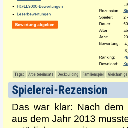
Lu
H@LL9000-Bewertungen
Rezension:
St
Leserbewertungen
Spieler:
2 
Dauer:
60
Bewertung abgeben
Alter:
ab
Jahr:
20
Bewertung:
4
3
Ranking:
Pl
Download:
Ku
Tags:
Arbeitereinsatz
Deckbuilding
Familienspiel
Gleichartig
Spielerei-Rezension
Das war klar: Nach dem V
aus dem Jahr 2013 musst