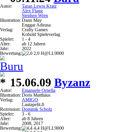
Autor:
Taran Lewis Kratz
Alex Flagg
Stephen Wren
Illustration:
Dann May
Enggar Adirasa
Verlag:
Crafty Games
Kobold Spieleverlag
Spieler:
1 - 4
Alter:
ab 12 Jahren
Jahr:
2022
Bewertung:
2,0 H@LL9000
15.06.09
Byzanz
Autor:
Emanuele Ornella
Illustration:
Doris Matthäus
Verlag:
AMIGO
Lautapelit.fi
Rezension:
Dominik Scholz
Spieler:
3 - 6
Alter:
ab 8 Jahren
Jahr:
2008, 2017
Bewertung:
4,4 H@LL9000