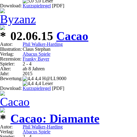
5,0 Leser
Download:
Kurzspielregel
[PDF]
02.06.15
Cacao
Autor:
Phil Walker-Harding
Illustration:
Claus Stephan
Verlag:
Abacus Spiele
Rezension:
Franky Bayer
Spieler:
2 - 4
Alter:
ab 8 Jahren
Jahr:
2015
Bewertung:
4,4 H@LL9000
4,4 Leser
Download:
Kurzspielregel
[PDF]
Cacao: Diamante
Autor:
Phil Walker-Harding
Verlag:
Abacus Spiele
Spieler:
2 - 4