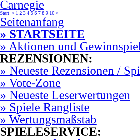
Start
<
1
2
3
4
5
6
7
8
9
10
>
Seitenanfang
» STARTSEITE
» Aktionen und Gewinnspie
REZENSIONEN:
» Neueste Rezensionen / Sp
» Vote-Zone
» Neueste Leserwertungen
» Spiele Rangliste
» Wertungsmaßstab
SPIELESERVICE: