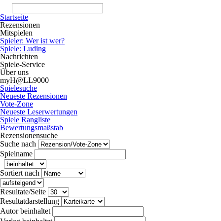
Startseite
Rezensionen
Mitspielen
Spieler: Wer ist wer?
Spiele: Luding
Nachrichten
Spiele-Service
Über uns
myH@LL9000
Spielesuche
Neueste Rezensionen
Vote-Zone
Neueste Leserwertungen
Spiele Rangliste
Bewertungsmaßstab
Rezensionensuche
Suche nach
Spielname
Sortiert nach
Resultate/Seite
Resultatdarstellung
Autor
beinhaltet