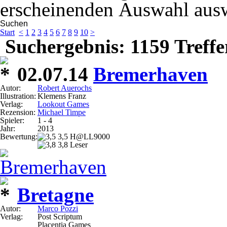
erscheinenden Auswahl aus
Suchen
Start
<
1
2
3
4
5
6
7
8
9
10
>
Suchergebnis: 1159 Treffe
02.07.14
Bremerhaven
Autor:
Robert Auerochs
Illustration:
Klemens Franz
Verlag:
Lookout Games
Rezension:
Michael Timpe
Spieler:
1 - 4
Jahr:
2013
Bewertung:
3,5 H@LL9000
3,8 Leser
Bretagne
Autor:
Marco Pozzi
Verlag:
Post Scriptum
Placentia Games