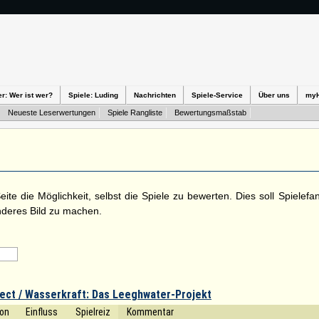
er: Wer ist wer?
Spiele: Luding
Nachrichten
Spiele-Service
Über uns
my
Neueste Leserwertungen
Spiele Rangliste
Bewertungsmaßstab
te die Möglichkeit, selbst die Spiele zu bewerten. Dies soll Spielefa
nderes Bild zu machen.
ect / Wasserkraft: Das Leeghwater-Projekt
ion
Einfluss
Spielreiz
Kommentar