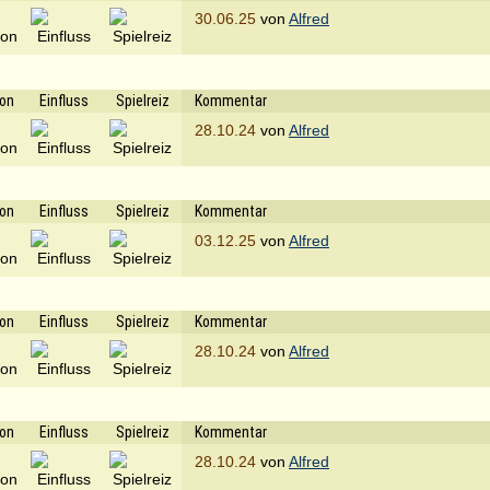
30.06.25
von
Alfred
ion
Einfluss
Spielreiz
Kommentar
28.10.24
von
Alfred
ion
Einfluss
Spielreiz
Kommentar
03.12.25
von
Alfred
ion
Einfluss
Spielreiz
Kommentar
28.10.24
von
Alfred
ion
Einfluss
Spielreiz
Kommentar
28.10.24
von
Alfred