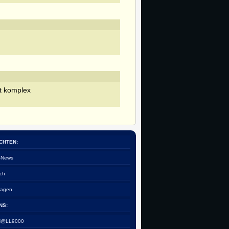
ht komplex
CHTEN:
e-News
ch
tagen
NS:
 H@LL9000