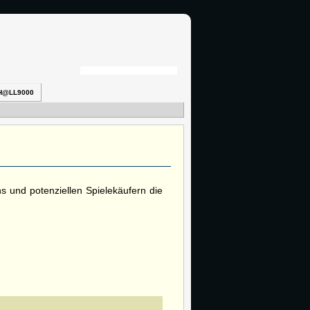
H@LL9000
ns und potenziellen Spielekäufern die