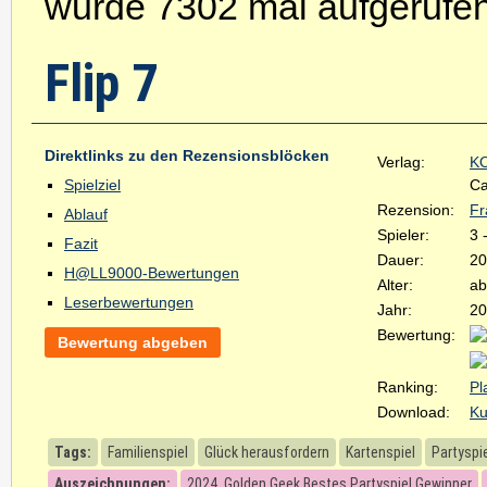
wurde 7302 mal aufgerufen
Flip 7
Direktlinks zu den Rezensionsblöcken
Verlag:
K
Spielziel
Ca
Rezension:
Fr
Ablauf
Spieler:
3 
Fazit
Dauer:
20
H@LL9000-Bewertungen
Alter:
ab
Leserbewertungen
Jahr:
20
Bewertung:
Bewertung abgeben
Ranking:
Pl
Download:
Ku
Tags:
Familienspiel
Glück herausfordern
Kartenspiel
Partyspi
Auszeichnungen:
2024, Golden Geek Bestes Partyspiel Gewinner