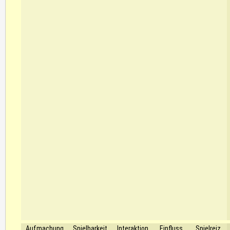
Aufmachung
Spielbarkeit
Interaktion
Einfluss
Spielreiz