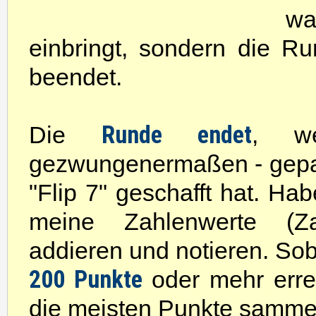
wa
einbringt, sondern die Ru
beendet.
Runde endet
Die
, we
gezwungenermaßen - gepa
"Flip 7" geschafft hat. Hab
meine Zahlenwerte (Za
addieren und notieren. S
200 Punkte
oder mehr errei
die meisten Punkte sammeln