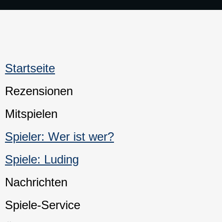
Startseite
Rezensionen
Mitspielen
Spieler: Wer ist wer?
Spiele: Luding
Nachrichten
Spiele-Service