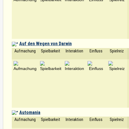
Auf den Wegen von Darwin
Aufmachung
Spielbarkeit
Interaktion
Einfluss
Spielreiz
Automania
Aufmachung
Spielbarkeit
Interaktion
Einfluss
Spielreiz