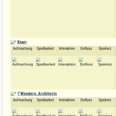
Knarr
Aufmachung
Spielbarkeit
Interaktion
Einfluss
Spielreiz
7 Wonders: Architects
Aufmachung
Spielbarkeit
Interaktion
Einfluss
Spielreiz