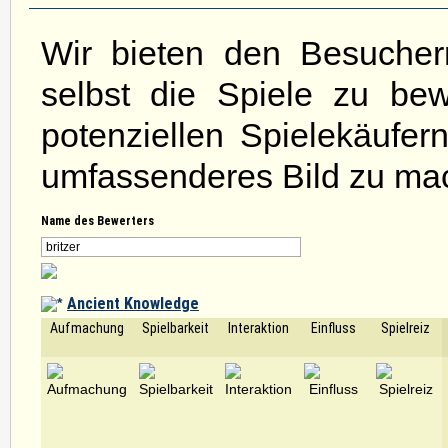
Wir bieten den Besuchern
selbst die Spiele zu bew
potenziellen Spielekäufer
umfassenderes Bild zu ma
Name des Bewerters
Ancient Knowledge
Aufmachung
Spielbarkeit
Interaktion
Einfluss
Spielreiz