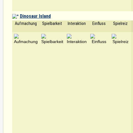
Dinosaur Island
Aufmachung
Spielbarkeit
Interaktion
Einfluss
Spielreiz