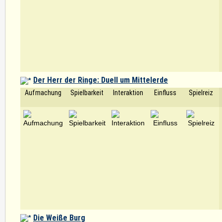
Der Herr der Ringe: Duell um Mittelerde
Aufmachung
Spielbarkeit
Interaktion
Einfluss
Spielreiz
Die Weiße Burg