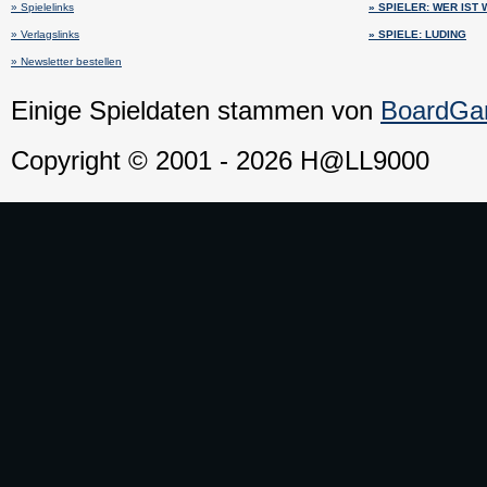
» Spielelinks
» SPIELER: WER IST
» Verlagslinks
» SPIELE: LUDING
» Newsletter bestellen
Einige Spieldaten stammen von
BoardG
Copyright © 2001 - 2026 H@LL9000