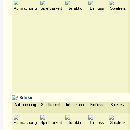
Bitoku
Aufmachung
Spielbarkeit
Interaktion
Einfluss
Spielreiz