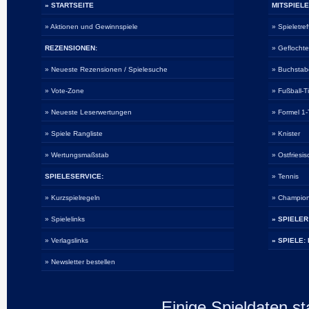
» STARTSEITE
MITSPIELE
» Aktionen und Gewinnspiele
» Spieletref
REZENSIONEN:
» Geflocht
» Neueste Rezensionen / Spielesuche
» Buchsta
» Vote-Zone
» Fußball-T
» Neueste Leserwertungen
» Formel 1-
» Spiele Rangliste
» Knister
» Wertungsmaßstab
» Ostfriesi
SPIELESERVICE:
» Tennis
» Kurzspielregeln
» Champio
» Spielelinks
» SPIELER
» Verlagslinks
» SPIELE:
» Newsletter bestellen
Einige Spieldaten 