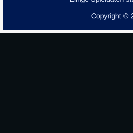
Copyright ©