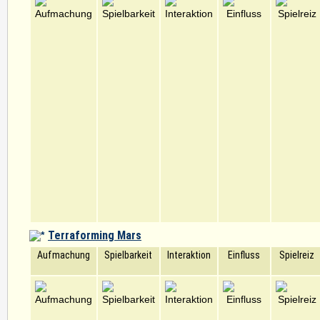
Terraforming Mars
Aufmachung
Spielbarkeit
Interaktion
Einfluss
Spielreiz