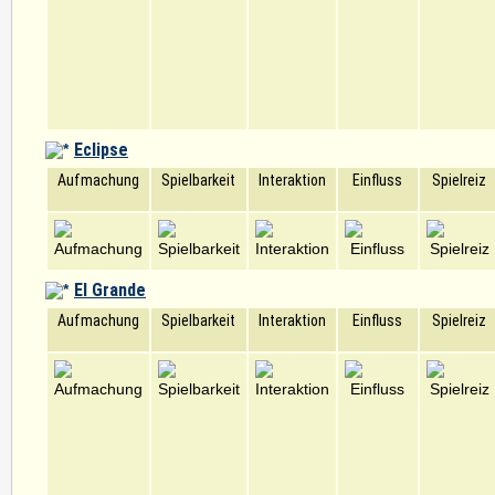
Eclipse
Aufmachung
Spielbarkeit
Interaktion
Einfluss
Spielreiz
El Grande
Aufmachung
Spielbarkeit
Interaktion
Einfluss
Spielreiz