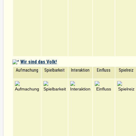
Wir sind das Volk!
Aufmachung
Spielbarkeit
Interaktion
Einfluss
Spielreiz