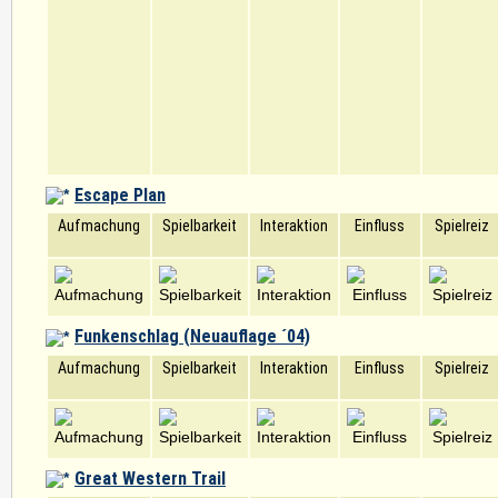
Escape Plan
Aufmachung
Spielbarkeit
Interaktion
Einfluss
Spielreiz
Funkenschlag (Neuauflage ´04)
Aufmachung
Spielbarkeit
Interaktion
Einfluss
Spielreiz
Great Western Trail