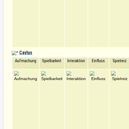
Caylus
Aufmachung
Spielbarkeit
Interaktion
Einfluss
Spielreiz