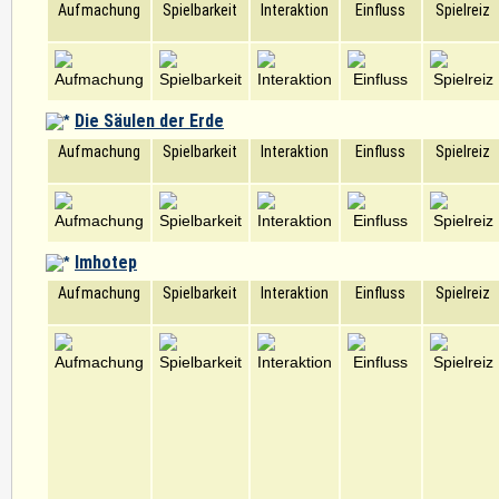
Aufmachung
Spielbarkeit
Interaktion
Einfluss
Spielreiz
Die Säulen der Erde
Aufmachung
Spielbarkeit
Interaktion
Einfluss
Spielreiz
Imhotep
Aufmachung
Spielbarkeit
Interaktion
Einfluss
Spielreiz