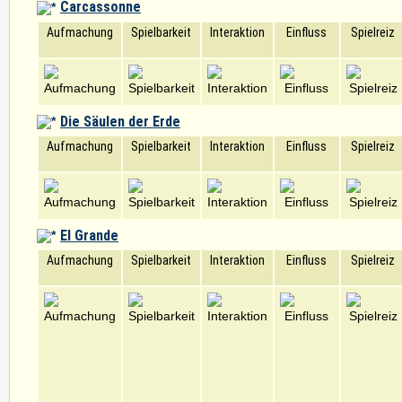
Carcassonne
Aufmachung
Spielbarkeit
Interaktion
Einfluss
Spielreiz
Die Säulen der Erde
Aufmachung
Spielbarkeit
Interaktion
Einfluss
Spielreiz
El Grande
Aufmachung
Spielbarkeit
Interaktion
Einfluss
Spielreiz