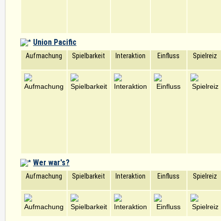
Union Pacific
Aufmachung
Spielbarkeit
Interaktion
Einfluss
Spielreiz
Wer war's?
Aufmachung
Spielbarkeit
Interaktion
Einfluss
Spielreiz