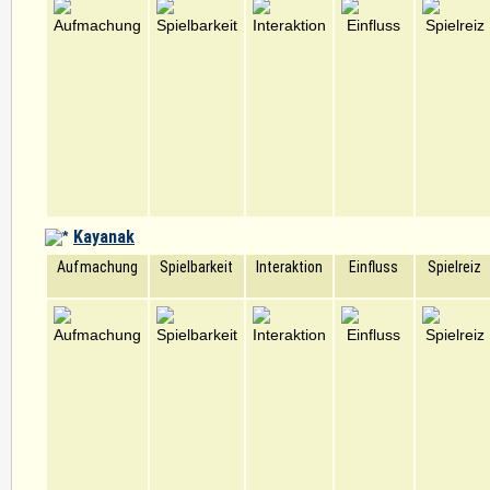
Kayanak
Aufmachung
Spielbarkeit
Interaktion
Einfluss
Spielreiz