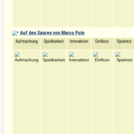
Auf den Spuren von Marco Polo
Aufmachung
Spielbarkeit
Interaktion
Einfluss
Spielreiz