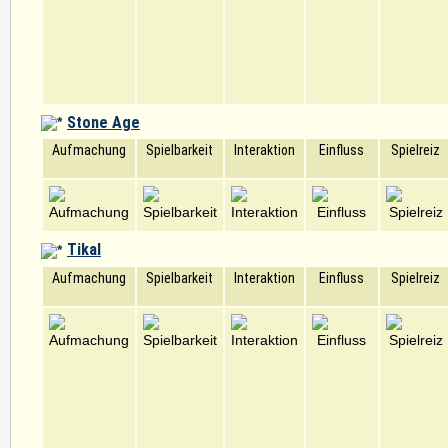
Stone Age
Aufmachung
Spielbarkeit
Interaktion
Einfluss
Spielreiz
Tikal
Aufmachung
Spielbarkeit
Interaktion
Einfluss
Spielreiz