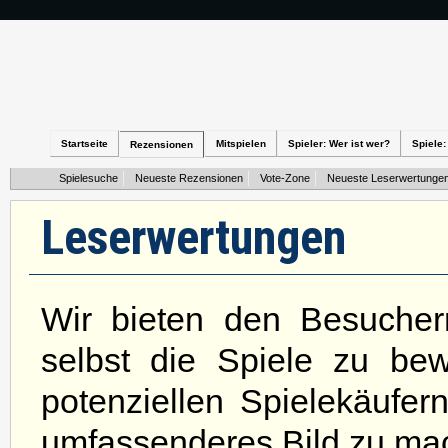
Startseite
Mitspielen
Spieler: Wer ist wer?
Spiele:
Rezensionen
Spielesuche
Neueste Rezensionen
Vote-Zone
Neueste Leserwertunge
Leserwertungen
Wir bieten den Besuchern
selbst die Spiele zu bew
potenziellen Spielekäufer
umfassenderes Bild zu ma