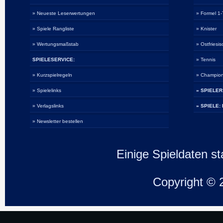
» Neueste Leserwertungen
» Formel 1-
» Spiele Rangliste
» Knister
» Wertungsmaßstab
» Ostfriesi
SPIELESERVICE:
» Tennis
» Kurzspielregeln
» Champio
» Spielelinks
» SPIELER
» Verlagslinks
» SPIELE:
» Newsletter bestellen
Einige Spieldaten 
Copyright ©