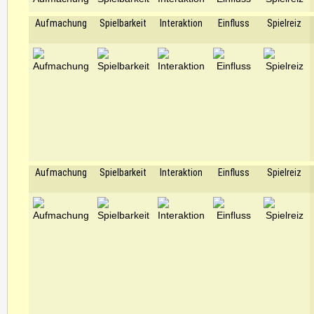
Aufmachung
Spielbarkeit
Interaktion
Einfluss
Spielreiz
Aufmachung
Spielbarkeit
Interaktion
Einfluss
Spielreiz