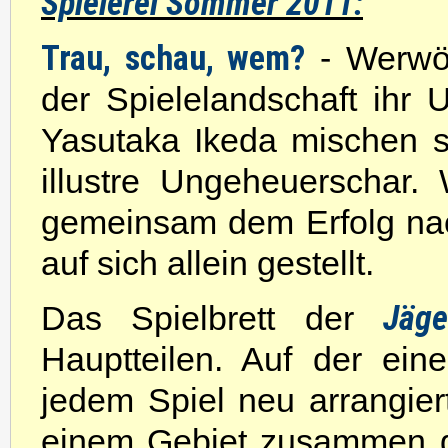
Spielerei Sommer 2011:
Trau, schau, wem?
- Werwöl
der Spielelandschaft ihr
Yasutaka Ikeda mischen s
illustre Ungeheuerschar
gemeinsam dem Erfolg na
auf sich allein gestellt.
Jäg
Das Spielbrett der
Hauptteilen. Auf der ei
jedem Spiel neu arrangier
einem Gebiet zusammen ge