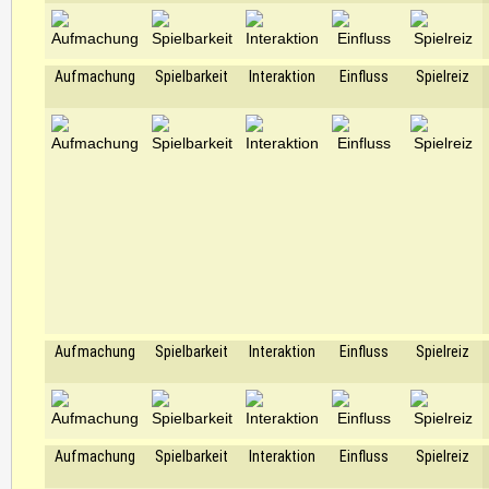
Aufmachung
Spielbarkeit
Interaktion
Einfluss
Spielreiz
Aufmachung
Spielbarkeit
Interaktion
Einfluss
Spielreiz
Aufmachung
Spielbarkeit
Interaktion
Einfluss
Spielreiz