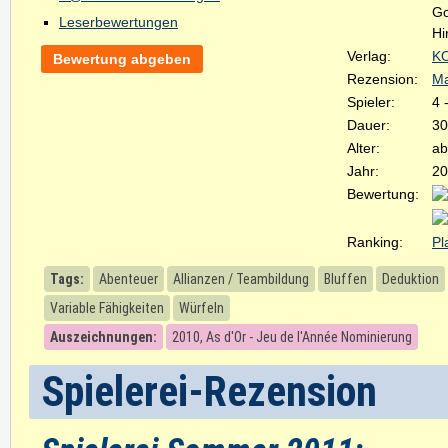
Go
Leserbewertungen
Hi
Verlag:
K
Bewertung abgeben
Rezension:
Ma
Spieler:
4 
Dauer:
30
Alter:
ab
Jahr:
20
Bewertung:
Ranking:
Pl
Tags:
Abenteuer
Allianzen / Teambildung
Bluffen
Deduktion
Variable Fähigkeiten
Würfeln
Auszeichnungen:
2010, As d'Or - Jeu de l'Année Nominierung
Spielerei-Rezension