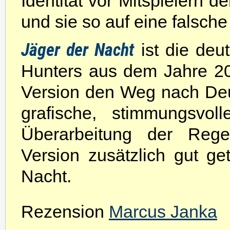
Identität vor Mitspielern 
und sie so auf eine falsche
Jäger der Nacht
ist die deu
Hunters aus dem Jahre 20
Version den Weg nach Deu
grafische, stimmungsvol
Überarbeitung der Rege
Version zusätzlich gut g
Nacht.
Rezension
Marcus Janka