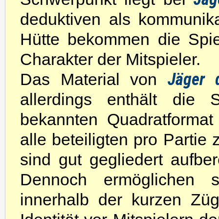
deduktiven als kommunik
Hütte bekommen die Spie
Charakter der Mitspieler.
Jäger 
Das Material von
allerdings enthält die
bekannten Quadratformat 
alle beteiligten pro Parti
sind gut gegliedert aufbe
Dennoch ermöglichen 
innerhalb der kurzen Züg