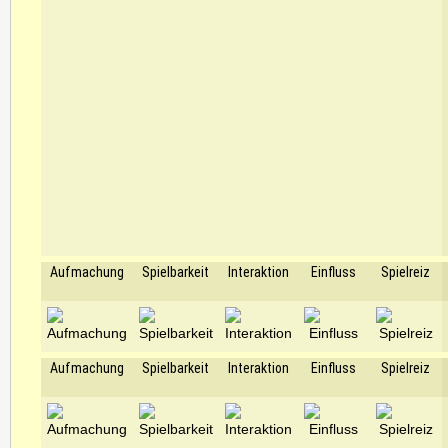
Aufmachung
Spielbarkeit
Interaktion
Einfluss
Spielreiz
Aufmachung
Spielbarkeit
Interaktion
Einfluss
Spielreiz