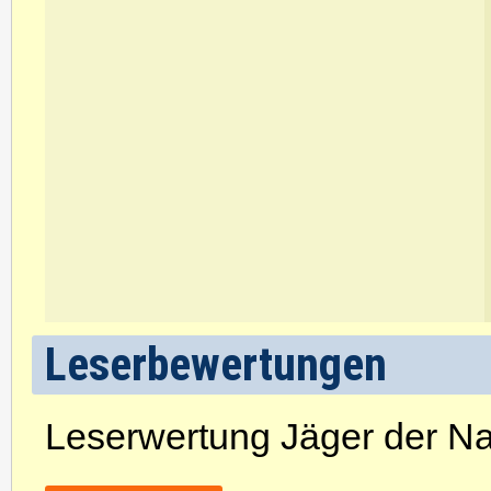
Leserbewertungen
Leserwertung Jäger der N