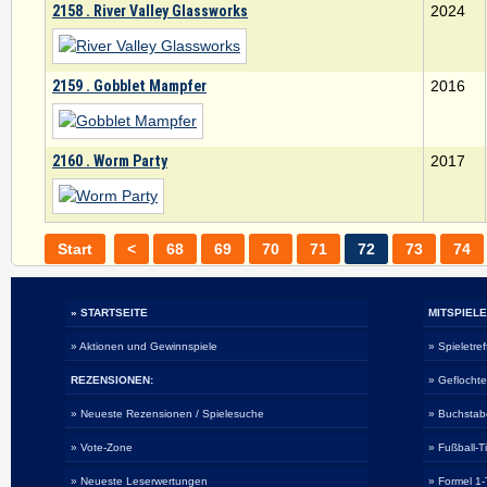
2158 . River Valley Glassworks
2024
2159 . Gobblet Mampfer
2016
2160 . Worm Party
2017
Start
<
68
69
70
71
72
73
74
» STARTSEITE
MITSPIELE
» Aktionen und Gewinnspiele
» Spieletref
REZENSIONEN:
» Geflocht
» Neueste Rezensionen / Spielesuche
» Buchsta
» Vote-Zone
» Fußball-T
» Neueste Leserwertungen
» Formel 1-