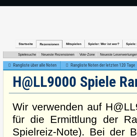
Startseite
Mitspielen
Spieler: Wer ist wer?
Spiele:
Rezensionen
Spielesuche
Neueste Rezensionen
Vote-Zone
Neueste Leserwertunge
Rangliste über alle Noten
Rangliste Noten der letzten 120 Tage
H@LL9000 Spiele Rang
Wir verwenden auf H@LL9
für die Ermittlung der R
Spielreiz-Note). Bei der