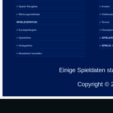
» Spiele Rangliste
» Knister
» Wertungsmaßstab
» Ostfriesi
SPIELESERVICE:
» Tennis
» Kurzspielregeln
» Champio
» Spielelinks
» SPIELER
» Verlagslinks
» SPIELE:
» Newsletter bestellen
Einige Spieldaten 
Copyright ©