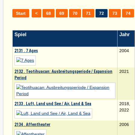
Start
<
68
69
70
71
72
73
74
Spiel
Jahr
2131 . 7 Ages
2004
2132 . Teotihuacan: Ausbreitungsperiode / Expansion
2021
Period
2133 . Luft, Land und See / Air, Land & Sea
2018,
2022
2134 . Affentheater
2006