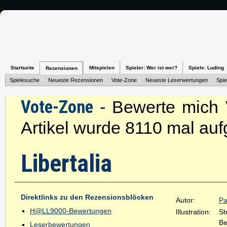
Startseite
Mitspielen
Spieler: Wer ist wer?
Spiele: Luding
Rezensionen
Spielesuche
Neueste Rezensionen
Vote-Zone
Neueste Leserwertungen
Spie
Vote-Zone
- Bewerte mich 
Artikel wurde 8110 mal auf
Libertalia
Direktlinks zu den Rezensionsblöcken
Autor:
Pa
H@LL9000-Bewertungen
Illustration:
St
Be
Leserbewertungen