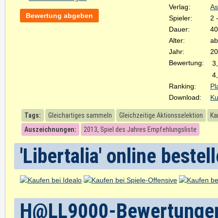
Verlag:
A
Bewertung abgeben
Spieler:
2 
Dauer:
40
Alter:
ab
Jahr:
20
Bewertung:
3
4
Ranking:
Pl
Download:
Ku
Tags:
Gleichartiges sammeln
Gleichzeitige Aktionsselektion
Ka
Auszeichnungen:
2013, Spiel des Jahres Empfehlungsliste
'Libertalia' online bestel
H@LL9000-Bewertunge