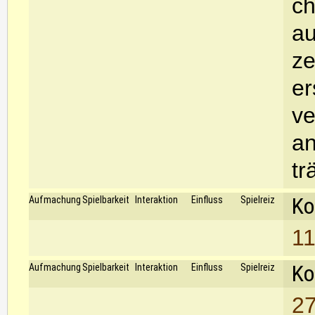
ch
au
ze
er
ve
an
tr
Ko
Aufmachung
Spielbarkeit
Interaktion
Einfluss
Spielreiz
11
Ko
Aufmachung
Spielbarkeit
Interaktion
Einfluss
Spielreiz
27