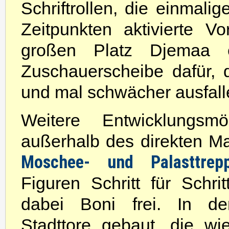
Schriftrollen, die einmali
Zeitpunkten aktivierte V
großen Platz Djemaa e
Zuschauerscheibe dafür, 
und mal schwächer ausfall
Weitere Entwicklungsmög
außerhalb des direkten Mar
Moschee- und Palasttrep
Figuren Schritt für Schri
dabei Boni frei. In d
Stadttore gebaut, die w