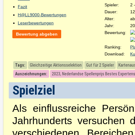
Spieler:
2 
Fazit
Dauer:
12
H@LL9000-Bewertungen
Alter:
ab
Leserbewertungen
Jahr:
20
Bewertung:
Bewertung abgeben
Ranking:
Pl
Download:
Ku
Tags:
Gleichzeitige Aktionsselektion
Gut für 2 Spieler
Kartenau
Auszeichnungen:
2023, Nederlandse Spellenprijs Bestes Experten
Spielziel
Als einflussreiche Persö
Jahrhunderts versuchen di
verschiedenen Bereiche