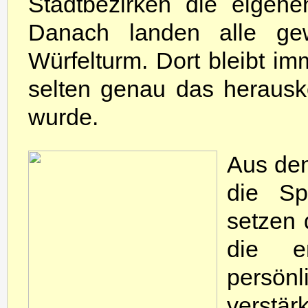
Stadtbezirken die eigen
Danach landen alle ge
Würfelturm. Dort bleibt i
selten genau das heraus
wurde.
Aus den
die Sp
setzen 
die en
persönl
verstä