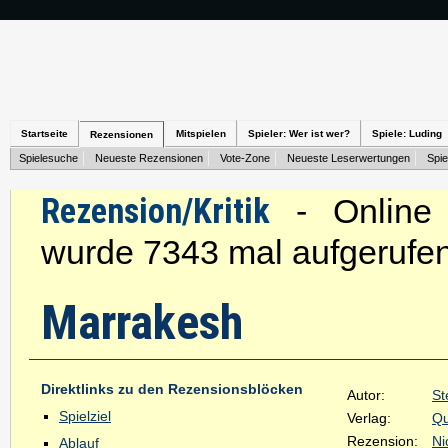
Startseite
Mitspielen
Spieler: Wer ist wer?
Spiele: Luding
Rezensionen
Spielesuche
Neueste Rezensionen
Vote-Zone
Neueste Leserwertungen
Spie
Rezension/Kritik
- Online s
wurde 7343 mal aufgerufen
Marrakesh
Direktlinks zu den Rezensionsblöcken
Autor:
St
Spielziel
Verlag:
Q
Rezension:
Ni
Ablauf