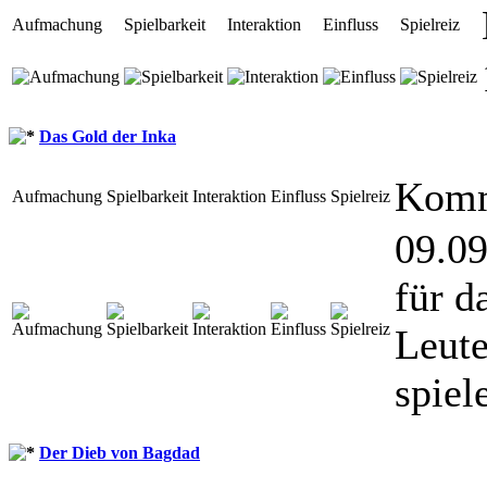
Aufmachung
Spielbarkeit
Interaktion
Einfluss
Spielreiz
Das Gold der Inka
Komm
Aufmachung
Spielbarkeit
Interaktion
Einfluss
Spielreiz
09.09
für d
Leute
spiel
Der Dieb von Bagdad