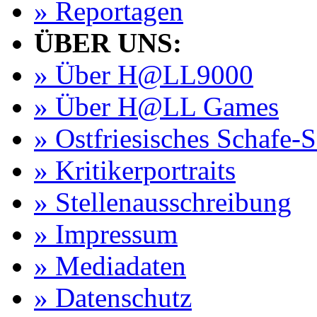
» Reportagen
ÜBER UNS:
» Über H@LL9000
» Über H@LL Games
» Ostfriesisches Schafe-
» Kritikerportraits
» Stellenausschreibung
» Impressum
» Mediadaten
» Datenschutz