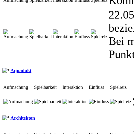
Komm
Aufmachung
Spielbarkeit
Interaktion
Einfluss
Spielreiz
22.05
bezie
Bei m
Punk
Aquädukt
Aufmachung
Spielbarkeit
Interaktion
Einfluss
Spielreiz
Architekton