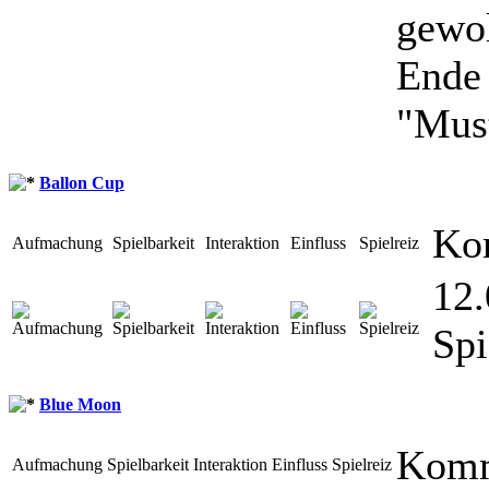
gewol
Ende 
"Mus
Ballon Cup
Ko
Aufmachung
Spielbarkeit
Interaktion
Einfluss
Spielreiz
12.
Spi
Blue Moon
Komm
Aufmachung
Spielbarkeit
Interaktion
Einfluss
Spielreiz