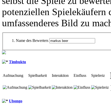
selbst die Spiele zu bewerte
potenziellen Spielekäufern 
umfassenderes Bild zu mac
Name des Bewerters
Timbuktu
Aufmachung
Spielbarkeit
Interaktion
Einfluss
Spielreiz
Ubongo