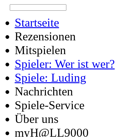
Startseite
Rezensionen
Mitspielen
Spieler: Wer ist wer?
Spiele: Luding
Nachrichten
Spiele-Service
Über uns
myH@LL9000