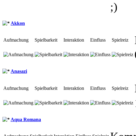
;)
Akkon
Aufmachung
Spielbarkeit
Interaktion
Einfluss
Spielreiz
Anasazi
Aufmachung
Spielbarkeit
Interaktion
Einfluss
Spielreiz
Aqua Romana