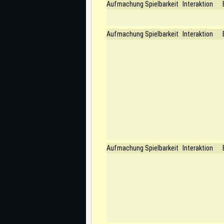
Aufmachung
Spielbarkeit
Interaktion
Aufmachung
Spielbarkeit
Interaktion
Aufmachung
Spielbarkeit
Interaktion