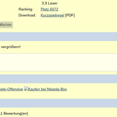
3,9 Leser
Ranking:
Platz 6072
Download:
Kurzspielregel
[PDF]
Würfeln
u vergrößern!
11 Bewertung(en)