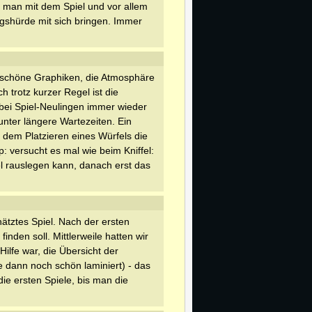
n man mit dem Spiel und vor allem
iegshürde mit sich bringen. Immer
, schöne Graphiken, die Atmosphäre
 trotz kurzer Regel ist die
 bei Spiel-Neulingen immer wieder
unter längere Wartezeiten. Ein
h dem Platzieren eines Würfels die
 versucht es mal wie beim Kniffel:
l rauslegen kann, danach erst das
hätztes Spiel. Nach der ersten
finden soll. Mittlerweile hatten wir
ilfe war, die Übersicht der
ie dann noch schön laminiert) - das
die ersten Spiele, bis man die