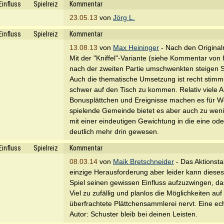
Einfluss
Spielreiz
Kommentar
23.05.13
von
Jörg L.
Einfluss
Spielreiz
Kommentar
13.08.13
von
Max Heininger
- Nach den Originalr
Mit der "Kniffel"-Variante (siehe Kommentar von
nach der zweiten Partie umschwenkten steigen Spi
Auch die thematische Umsetzung ist recht stimmi
schwer auf den Tisch zu kommen. Relativ viele Ak
Bonusplättchen und Ereignisse machen es für Weni
spielende Gemeinde bietet es aber auch zu weni
mit einer eindeutigen Gewichtung in die eine od
deutlich mehr drin gewesen.
Einfluss
Spielreiz
Kommentar
08.03.14
von
Maik Bretschneider
- Das Aktionsta
einzige Herausforderung aber leider kann dieses
Spiel seinen gewissen Einfluss aufzuzwingen, da
Viel zu zufällig und planlos die Möglichkeiten au
überfrachtete Plättchensammlerei nervt. Eine ec
Autor: Schuster bleib bei deinen Leisten.