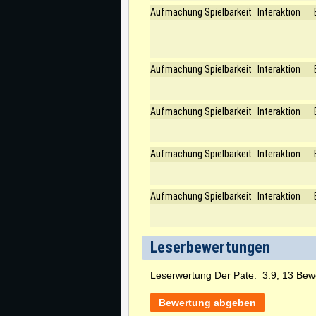
Aufmachung
Spielbarkeit
Interaktion
Aufmachung
Spielbarkeit
Interaktion
Aufmachung
Spielbarkeit
Interaktion
Aufmachung
Spielbarkeit
Interaktion
Aufmachung
Spielbarkeit
Interaktion
Leserbewertungen
Leserwertung Der Pate:
3.9, 13 Bew
Bewertung abgeben