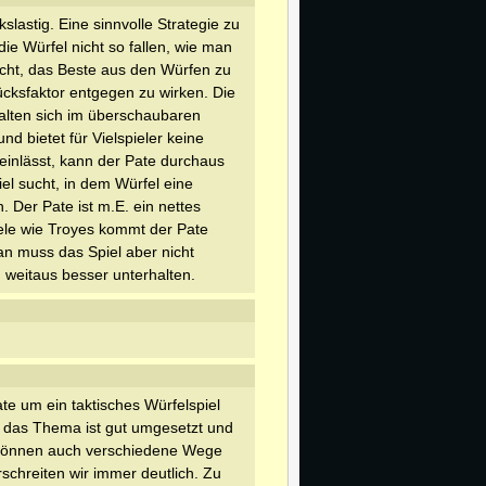
kslastig. Eine sinnvolle Strategie zu
die Würfel nicht so fallen, wie man
sucht, das Beste aus den Würfen zu
cksfaktor entgegen zu wirken. Die
halten sich im überschaubaren
d bietet für Vielspieler keine
inlässt, kann der Pate durchaus
el sucht, in dem Würfel eine
. Der Pate ist m.E. ein nettes
iele wie Troyes kommt der Pate
an muss das Spiel aber nicht
 weitaus besser unterhalten.
te um ein taktisches Würfelspiel
, das Thema ist gut umgesetzt und
s können auch verschiedene Wege
schreiten wir immer deutlich. Zu