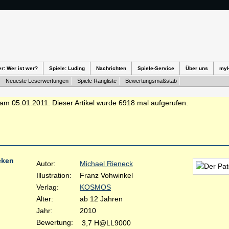
er: Wer ist wer?
Spiele: Luding
Nachrichten
Spiele-Service
Über uns
my
Neueste Leserwertungen
Spiele Rangliste
Bewertungsmaßstab
am 05.01.2011. Dieser Artikel wurde 6918 mal aufgerufen.
cken
Autor:
Michael Rieneck
Illustration:
Franz Vohwinkel
Verlag:
KOSMOS
Alter:
ab 12 Jahren
Jahr:
2010
Bewertung:
3,7 H@LL9000