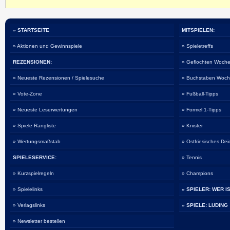
» STARTSEITE
MITSPIELEN:
» Aktionen und Gewinnspiele
» Spieletreffs
REZENSIONEN:
» Geflochten Woche
» Neueste Rezensionen / Spielesuche
» Buchstaben Woch
» Vote-Zone
» Fußball-Tipps
» Neueste Leserwertungen
» Formel 1-Tipps
» Spiele Rangliste
» Knister
» Wertungsmaßstab
» Ostfriesisches De
SPIELESERVICE:
» Tennis
» Kurzspielregeln
» Champions
» Spielelinks
» SPIELER: WER I
» Verlagslinks
» SPIELE: LUDING
» Newsletter bestellen