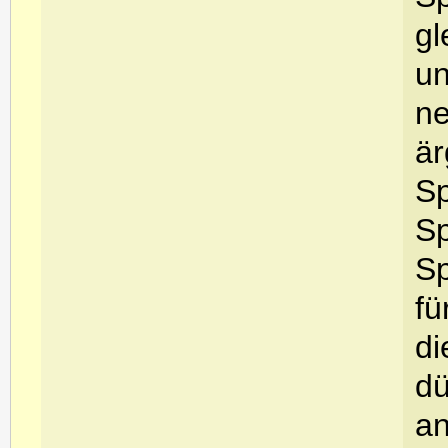
gl
un
ne
är
Sp
Sp
Sp
fü
di
dü
an