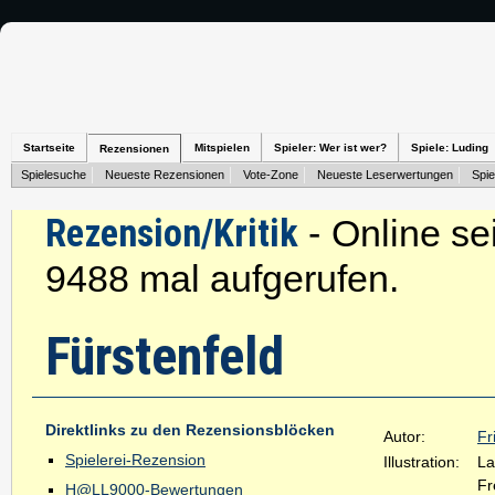
Startseite
Mitspielen
Spieler: Wer ist wer?
Spiele: Luding
Rezensionen
Spielesuche
Neueste Rezensionen
Vote-Zone
Neueste Leserwertungen
Spie
Rezension/Kritik
- Online se
9488 mal aufgerufen.
Fürstenfeld
Direktlinks zu den Rezensionsblöcken
Autor:
Fr
Spielerei-Rezension
Illustration:
La
Fr
H@LL9000-Bewertungen