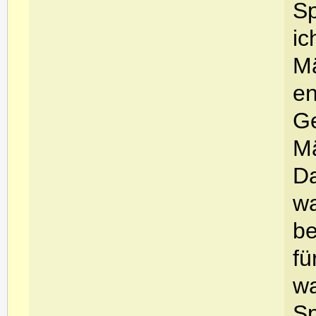
Sp
ic
Mä
en
Ge
Mä
Da
wa
be
fü
wa
Sp