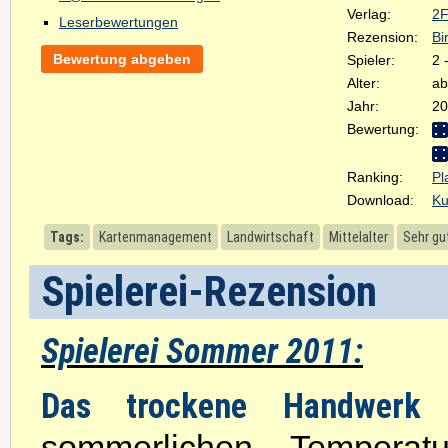
Verlag:
2F
Leserbewertungen
Rezension:
Bi
Bewertung abgeben
Spieler:
2 
Alter:
ab
Jahr:
20
Bewertung:
Ranking:
Pl
Download:
Ku
Tags:
Kartenmanagement
Landwirtschaft
Mittelalter
Sehr gut
Spielerei-Rezension
Spielerei Sommer 2011:
Das trockene Handwerk
sommerlichen Temperat