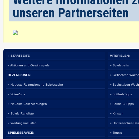
unseren Partnerseiten
» STARTSEITE
MITSPIELEN:
» Aktionen und Gewinnspiele
» Spieletreffs
REZENSIONEN:
» Geflochten Woche
» Neueste Rezensionen / Spielesuche
» Buchstaben Woch
» Vote-Zone
» Fußball-Tipps
» Neueste Leserwertungen
» Formel 1-Tipps
» Spiele Rangliste
» Knister
» Wertungsmaßstab
» Ostfriesisches De
SPIELESERVICE:
» Tennis