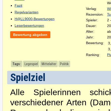
We
Fazit
Verlag:
Wi
Regelvarianten
Rezension:
To
H@LL9000-Bewertungen
Spieler:
2 
Leserbewertungen
Dauer:
20
Alter:
ab
Bewertung abgeben
Jahr:
20
Bewertung:
3
3
Ranking:
Pl
Tags:
Legespiel
Mittelalter
Politik
Spielziel
Alle Spielerinnen sch
verschiedener Arten (Dame