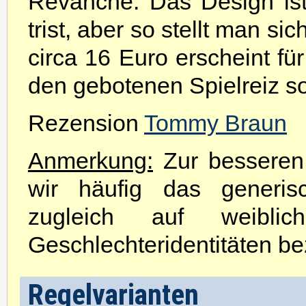
Revanche. Das Design is
trist, aber so stellt man s
circa 16 Euro erscheint fü
den gebotenen Spielreiz so
Rezension
Tommy Braun
Anmerkung:
Zur besseren 
wir häufig das generis
zugleich auf weibli
Geschlechteridentitäten be
Regelvarianten