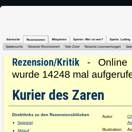
Startseite
Mitspielen
Spieler: Wer ist wer?
Spiele: Luding
Rezensionen
Spielesuche
Neueste Rezensionen
Vote-Zone
Neueste Leserwertungen
Spie
Rezension/Kritik
- Online s
wurde 14248 mal aufgeruf
Kurier des Zaren
Direktlinks zu den Rezensionsblöcken
Autor:
Ch
Spielziel
An
Illustration:
As
Ablauf