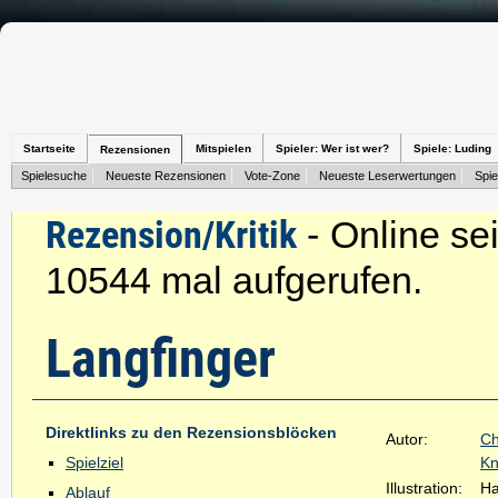
Startseite
Mitspielen
Spieler: Wer ist wer?
Spiele: Luding
Rezensionen
Spielesuche
Neueste Rezensionen
Vote-Zone
Neueste Leserwertungen
Spie
Rezension/Kritik
- Online sei
10544 mal aufgerufen.
Langfinger
Direktlinks zu den Rezensionsblöcken
Autor:
Ch
Spielziel
Kn
Illustration:
Ha
Ablauf