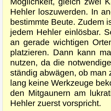
Möglichkeit, gleich zwei 
Hehler loszuwerden. In and
bestimmte Beute. Zudem is
jedem Hehler einlösbar. So
an gerade wichtigen Ort
platzieren. Dann kann ma
nutzen, da die notwendig
ständig abwägen, ob man z
lang keine Werkzeuge bek
den Mitgaunern am lukrati
Hehler zuerst vorspricht.