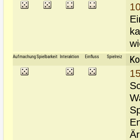
10
Ei
ka
wi
Ko
Aufmachung
Spielbarkeit
Interaktion
Einfluss
Spielreiz
15
Sc
Wa
Sp
E
Är