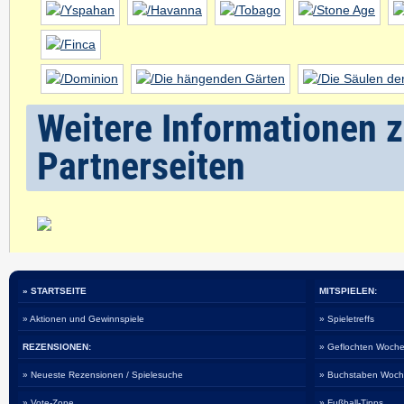
Weitere Informationen z
Partnerseiten
» STARTSEITE
MITSPIELEN:
» Aktionen und Gewinnspiele
» Spieletreffs
REZENSIONEN:
» Geflochten Woche
» Neueste Rezensionen / Spielesuche
» Buchstaben Woch
» Vote-Zone
» Fußball-Tipps