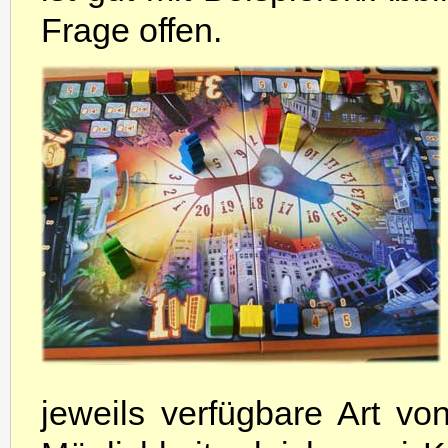
Frage offen.
jeweils verfügbare Art v