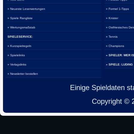
» Neueste Leserwertungen
» Formel 1-Tipps
» Spiele Rangliste
» Knister
» Wertungsmaßstab
» Ostfriesisches De
SPIELESERVICE:
» Tennis
» Kurzspielregeln
» Champions
» Spielelinks
» SPIELER: WER I
» Verlagslinks
» SPIELE: LUDING
» Newsletter bestellen
Einige Spieldaten 
Copyright ©