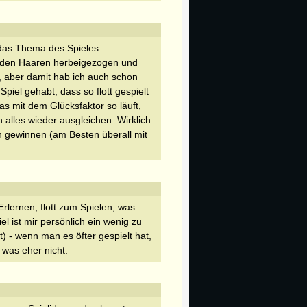
t das Thema des Spieles
n den Haaren herbeigezogen und
en, aber damit hab ich auch schon
piel gehabt, dass so flott gespielt
as mit dem Glücksfaktor so läuft,
alles wieder ausgleichen. Wirklich
n gewinnen (am Besten überall mit
rlernen, flott zum Spielen, was
l ist mir persönlich ein wenig zu
) - wenn man es öfter gespielt hat,
 was eher nicht.