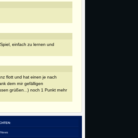
Spiel, einfach zu lernen und
anz flott und hat einen je nach
nk dem mir gefälligen
assen grüßen...) noch 1 Punkt mehr
CHTEN:
e-News