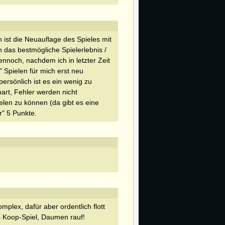
 ist die Neuauflage des Spieles mit
 das bestmögliche Spielerlebnis /
ennoch, nachdem ich in letzter Zeit
 Spielen für mich erst neu
persönlich ist es ein wenig zu
art, Fehler werden nicht
ielen zu können (da gibt es eine
r" 5 Punkte.
omplex, dafür aber ordentlich flott
es Koop-Spiel, Daumen rauf!