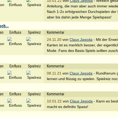
10.01.22
von
Claus Jagoda
- Wirklich gel
Anleitung, die man aber auch immer wied
Nach 1-2x erfolgreichen Durchspielen der Mi
aber bis dahin jede Menge Spielspass!
ch...
ion
Einfluss
Spielreiz
Kommentar
24.11.20
von
Claus Jagoda
- Mit der Erwe
Karten ist es merklich besser, der eigentli
Mode. Fans des Basis-Spiels sollten zusch
ion
Einfluss
Spielreiz
Kommentar
08.11.21
von
Claus Jagoda
- Rundherum gut
lernen und flüssig zu spielen. Spielreiz no
ion
Einfluss
Spielreiz
Kommentar
10.01.22
von
Claus Jagoda
- Kann es best
macht es definitiv Spass!