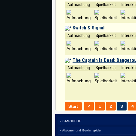
Aufmachung
Spielbarkeit
Interakt
Switch & Signal
Aufmachung
Spielbarkeit
Interakt
The Captain Is Dead: Dangero
Aufmachung
Spielbarkeit
Interakt
Start
<
1
2
3
4
» STARTSEITE
» Aktionen und Gewinnspiele