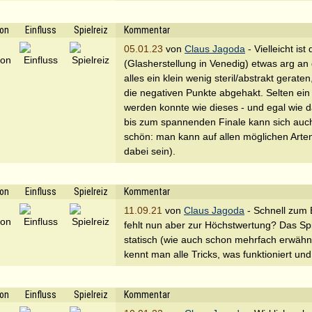
ion
Einfluss
Spielreiz
Kommentar
05.01.23
von
Claus Jagoda
- Vielleicht is
(Glasherstellung in Venedig) etwas arg a
alles ein klein wenig steril/abstrakt gerat
die negativen Punkte abgehakt. Selten ein S
werden konnte wie dieses - und egal wie d
bis zum spannenden Finale kann sich auch 
schön: man kann auf allen möglichen Arte
dabei sein).
ion
Einfluss
Spielreiz
Kommentar
11.09.21
von
Claus Jagoda
- Schnell zum E
fehlt nun aber zur Höchstwertung? Das Spie
statisch (wie auch schon mehrfach erwähnt
kennt man alle Tricks, was funktioniert und
ion
Einfluss
Spielreiz
Kommentar