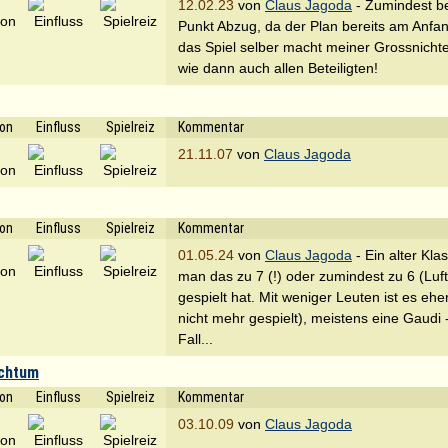
12.02.23
von
Claus Jagoda
- Zumindest be
Punkt Abzug, da der Plan bereits am Anfa
das Spiel selber macht meiner Grossnichte
wie dann auch allen Beteiligten!
ion
Einfluss
Spielreiz
Kommentar
21.11.07
von
Claus Jagoda
ion
Einfluss
Spielreiz
Kommentar
01.05.24
von
Claus Jagoda
- Ein alter Kla
man das zu 7 (!) oder zumindest zu 6 (Lu
gespielt hat. Mit weniger Leuten ist es eher
nicht mehr gespielt), meistens eine Gaudi
Fall...
ichtum
ion
Einfluss
Spielreiz
Kommentar
03.10.09
von
Claus Jagoda