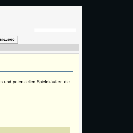
H@LL9000
ns und potenziellen Spielekäufern die