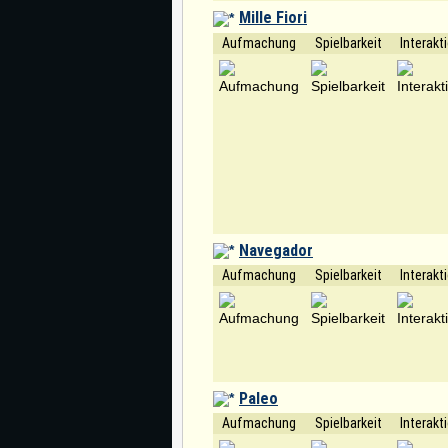
Mille Fiori
Aufmachung
Spielbarkeit
Interakt
Navegador
Aufmachung
Spielbarkeit
Interakt
Paleo
Aufmachung
Spielbarkeit
Interakt