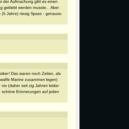
i der Aufmachung gibt es einen
ng geklebt werden musste... Aber
 (5 Jahre) riesig Spass - genauso
ssiker! Das waren noch Zeiten, als
ftwaffe Marine zusammen legen)
 nix (daher seit zig Jahren leider
 - schöne Erinnerungen auf jeden