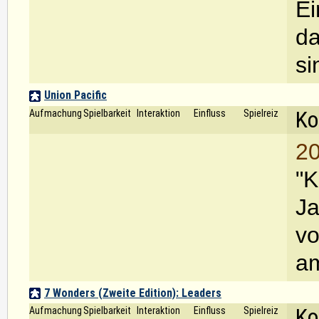
Ei
da
si
Union Pacific
Ko
Aufmachung
Spielbarkeit
Interaktion
Einfluss
Spielreiz
20
"K
Ja
vo
am
7 Wonders (Zweite Edition): Leaders
Ko
Aufmachung
Spielbarkeit
Interaktion
Einfluss
Spielreiz