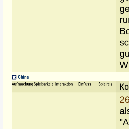
g
ru
Bo
sc
gu
Wi
China
Ko
Aufmachung
Spielbarkeit
Interaktion
Einfluss
Spielreiz
26
al
"A