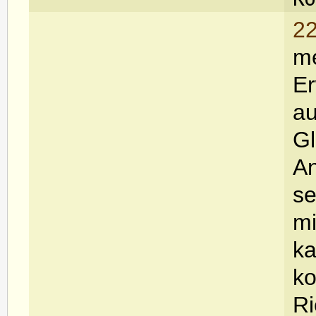
22
me
Er
au
Gl
An
se
mi
ka
ko
Ri