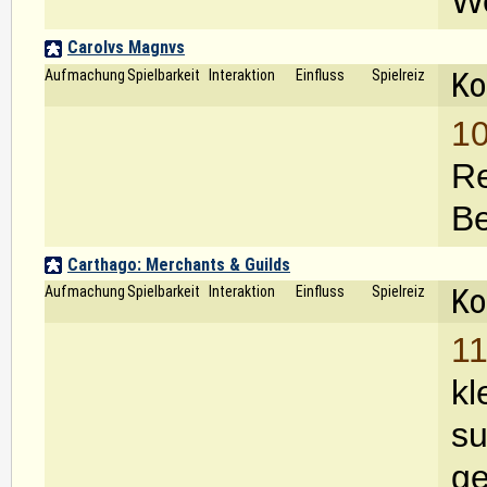
We
Carolvs Magnvs
Ko
Aufmachung
Spielbarkeit
Interaktion
Einfluss
Spielreiz
10
Re
Be
Carthago: Merchants & Guilds
Ko
Aufmachung
Spielbarkeit
Interaktion
Einfluss
Spielreiz
11
kl
su
ge