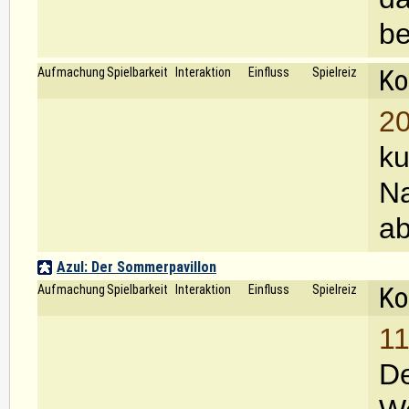
be
Ko
Aufmachung
Spielbarkeit
Interaktion
Einfluss
Spielreiz
20
ku
Na
ab
Azul: Der Sommerpavillon
Ko
Aufmachung
Spielbarkeit
Interaktion
Einfluss
Spielreiz
11
De