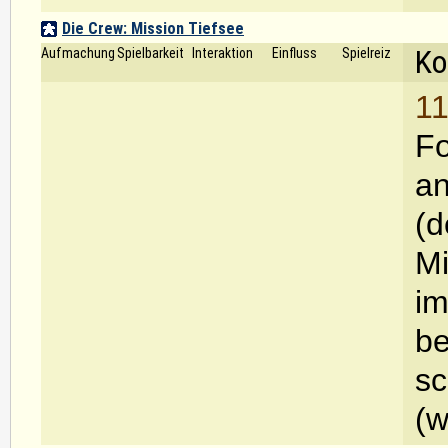
Die Crew: Mission Tiefsee
Ko
Aufmachung
Spielbarkeit
Interaktion
Einfluss
Spielreiz
11
Fo
an
(d
Mi
im
be
sc
(w