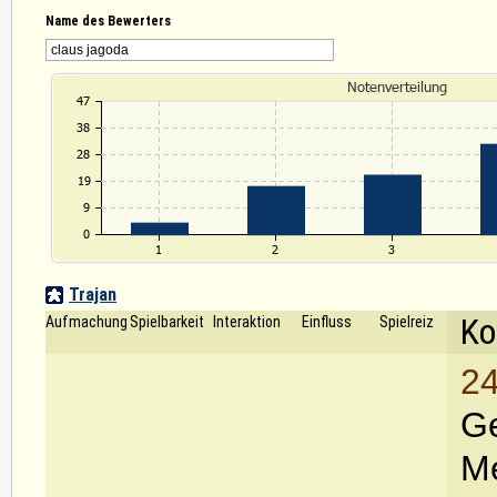
Name des Bewerters
Trajan
Ko
Aufmachung
Spielbarkeit
Interaktion
Einfluss
Spielreiz
24
Ge
Me