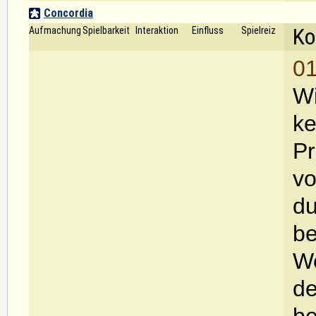
Concordia
Ko
Aufmachung
Spielbarkeit
Interaktion
Einfluss
Spielreiz
01
Wi
ke
Pr
vo
du
be
Wo
de