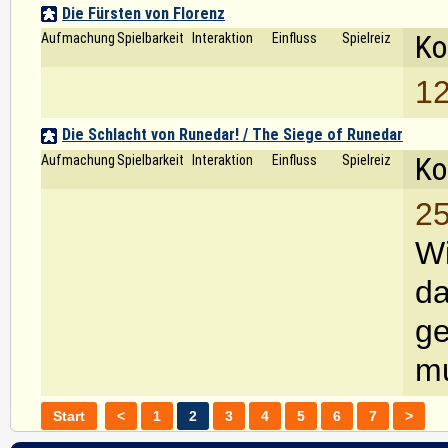
Die Fürsten von Florenz
Ko
Aufmachung
Spielbarkeit
Interaktion
Einfluss
Spielreiz
12
Die Schlacht von Runedar! / The Siege of Runedar
Ko
Aufmachung
Spielbarkeit
Interaktion
Einfluss
Spielreiz
25
Wi
da
ge
mu
Start
<
1
2
3
4
5
6
7
>