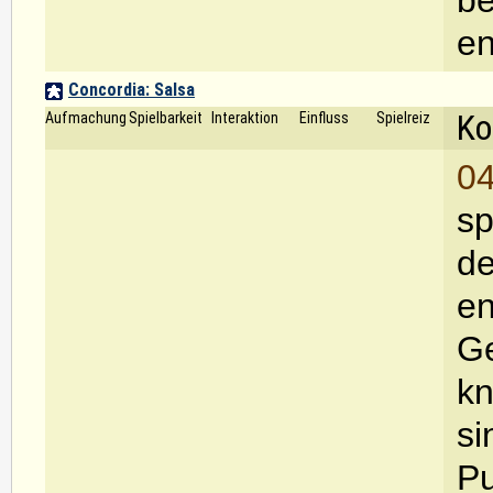
b
en
Concordia: Salsa
Ko
Aufmachung
Spielbarkeit
Interaktion
Einfluss
Spielreiz
04
sp
de
en
Ge
kn
si
Pu