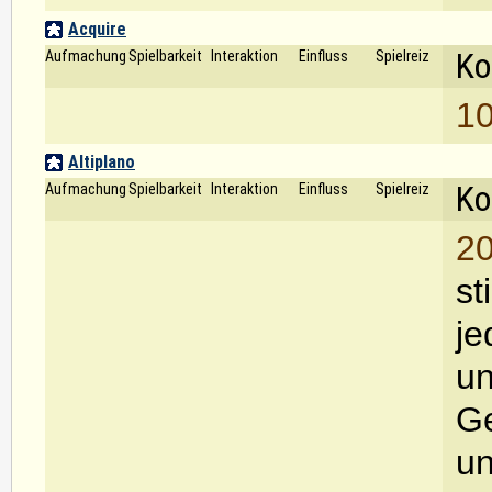
Acquire
Ko
Aufmachung
Spielbarkeit
Interaktion
Einfluss
Spielreiz
10
Altiplano
Ko
Aufmachung
Spielbarkeit
Interaktion
Einfluss
Spielreiz
20
st
je
un
Ge
un