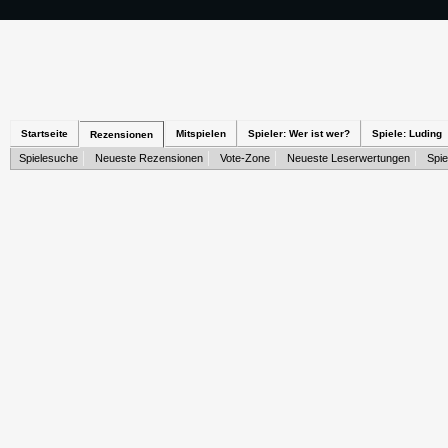
Startseite
Mitspielen
Spieler: Wer ist wer?
Spiele: Luding
Rezensionen
Spielesuche
Neueste Rezensionen
Vote-Zone
Neueste Leserwertungen
Spie