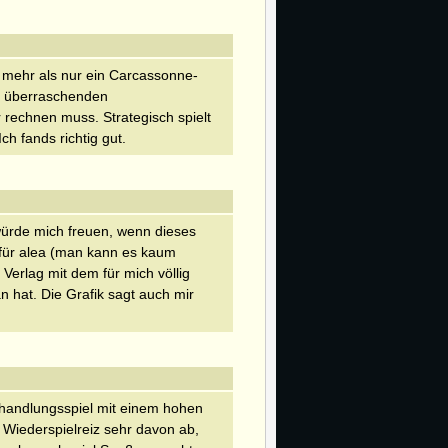
g mehr als nur ein Carcassonne-
it überraschenden
rechnen muss. Strategisch spielt
ch fands richtig gut.
ürde mich freuen, wenn dieses
" für alea (man kann es kaum
Verlag mit dem für mich völlig
n hat. Die Grafik sagt auch mir
rhandlungsspiel mit einem hohen
r Wiederspielreiz sehr davon ab,