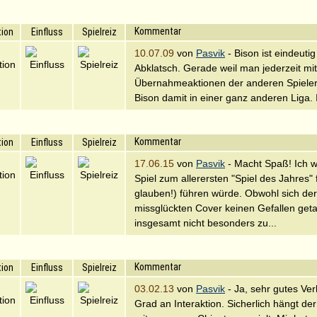
Kommentar
tion
Einfluss
Spielreiz
10.07.09
von
Pasvik
- Bison ist eindeuti
Abklatsch. Gerade weil man jederzeit m
Übernahmeaktionen der anderen Spieler 
Bison damit in einer ganz anderen Liga. I
Kommentar
tion
Einfluss
Spielreiz
17.06.15
von
Pasvik
- Macht Spaß! Ich w
Spiel zum allerersten "Spiel des Jahres
glauben!) führen würde. Obwohl sich der 
missglückten Cover keinen Gefallen geta
insgesamt nicht besonders zu...
Kommentar
tion
Einfluss
Spielreiz
03.02.13
von
Pasvik
- Ja, sehr gutes Ve
Grad an Interaktion. Sicherlich hängt de