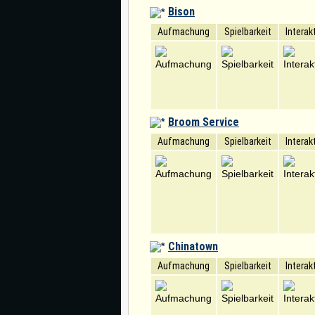
Bison
Aufmachung
Spielbarkeit
Interak
Broom Service
Aufmachung
Spielbarkeit
Interak
Chinatown
Aufmachung
Spielbarkeit
Interak