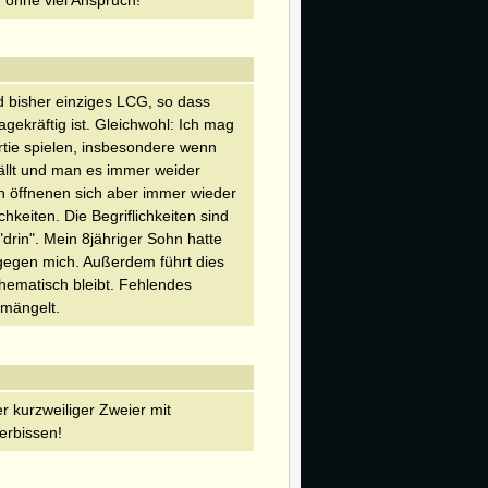
 ohne viel Anspruch!
d bisher einziges LCG, so dass
agekräftig ist. Gleichwohl: Ich mag
rtie spielen, insbesondere wenn
ällt und man es immer weider
n öffnenen sich aber immer wieder
keiten. Die Begriflichkeiten sind
drin". Mein 8jähriger Sohn hatte
 gegen mich. Außerdem führt dies
hematisch bleibt. Fehlendes
mängelt.
r kurzweiliger Zweier mit
kerbissen!