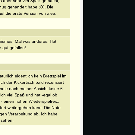
s aber sehr viel Spaß gemacht,
enug gehandelt habe ;O). Die
uf die erste Version von alea.
nismus. Mal was anderes. Hat
 gut gefallen!
türlich eigentlich kein Brettspiel im
h der Kickertisch bald rezensiert
nole nach meiner Ansicht keine 6
h viel Spaß und hat -egal ob
- einen hohen Wiederspielreiz,
ofort weitergehen kann. Die Note
igen Verarbeitung ab. Ich habe
esehen.