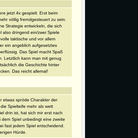
e jetzt 4x gespielt. Erst beim
mehr völlig fremdgesteuert zu sein.
e Strategie entwickeln, die sich
also dringend ein/zwei Spiele
volle taktische und vor allem
er ein angeblich aufgesetztes
erflüssig. Das Spiel macht Spaß
n. Letztlich kann man mit genug
sächlich die Geschichte hinter
ken. Das reicht allemal!
Der etwas spröde Charakter der
die Spielteife mehr als wett
 drin ist, hat sich mir erst nach
 dem Spiel unbedingt eine zweite
 fast jedem Spiel entscheidend.
ierigen Hürde.