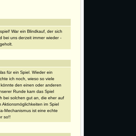
spiel! War ein Blindkauf, der sich
ird bei uns derzeit immer wieder -
geholt.
Was für ein Spiel. Wieder ein
hte ich noch, wieso so viele
 könnte den einen oder anderen
unserer Runde kam das Spiel
h bei solchen gut an, die eher auf
n Aktionsmöglichkeiten im Spiel
la-Mechanismus ist eine echte
r so!!