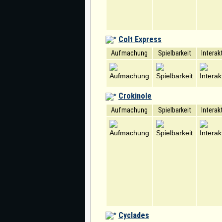
Colt Express
Aufmachung
Spielbarkeit
Interak
Crokinole
Aufmachung
Spielbarkeit
Interak
Cyclades