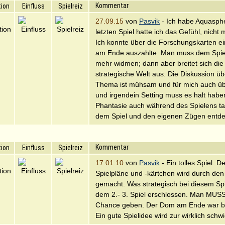
Kommentar
tion
Einfluss
Spielreiz
27.09.15
von
Pasvik
- Ich habe Aquaspher
letzten Spiel hatte ich das Gefühl, nicht 
Ich konnte über die Forschungskarten ein
am Ende auszahlte. Man muss dem Spiel 
mehr widmen; dann aber breitet sich die 
strategische Welt aus. Die Diskussion üb
Thema ist mühsam und für mich auch üb
und irgendein Setting muss es halt habe
Phantasie auch während des Spielens tat
dem Spiel und den eigenen Zügen entdec
Kommentar
tion
Einfluss
Spielreiz
17.01.10
von
Pasvik
- Ein tolles Spiel. 
Spielpläne und -kärtchen wird durch den 
gemacht. Was strategisch bei diesem Spiel
dem 2.- 3. Spiel erschlossen. Man MUSS
Chance geben. Der Dom am Ende war bei
Ein gute Spielidee wird zur wirklich schw