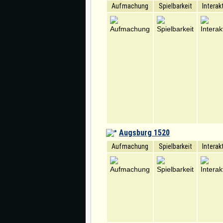
Aufmachung
Spielbarkeit
Interak
Augsburg 1520
Aufmachung
Spielbarkeit
Interak