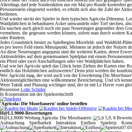
Allerdings darf jede Sonderaktion nur ein Mal pro Runde kostenfrei g
Personenstein eingesetzt werden, es erhöht sich also die Zahl der Akt
bedienen.
Und wieder steckt der Spieler in dem typischen Agricola-Dilemma: Lass
Waldplättchen in bebaubaren Acker umwandeln oder Torf stechen, also
Da tauchen auch gleich noch ein paar Neuerungen gegenüber dem Gr
vermehren, die gegessen werden können, sofern man durch weitere Kart
oder Rindern.
Jedes Grundstück besitzt zu Spielbeginn Moorfeld- und Waldfeld-Plätt
es pro leeres Feld einen Minuspunkt. Meistens ist jedoch der Nutzen 
An diese Neuerungen angepasst sind die weiteren Karten, deren Erwer
Aktionsfeldes auf dem gemeinsamen Spielplan mit einem Personenste
ein Pferd oder zwei Anschaffungen oder vier Waldplättchen haben.
Und wie bei
Agricola
spielt das Glück beim Ziehen der Karten eine Ro
endlich das Holzhüttchen aufzuwerten? Denn jetzt werden die komforta
Wer
Agricola
mag, der wird auch von der Erweiterung
Die Moorbaue
Aktionsmöglichkeiten eine willkommene Bereicherung. Und ich kenne w
Wem Taktik und Planung wichtiger sind, der ist mit Le Havre vom glei
Rezension
Lotte Schüler
In Kooperation mit der Spielezeitschrift
'Agricola: Die Moorbauern' online bestellen
H@LL9000-Bewertungen
H@LL9000 Wertung Agricola: Die Moorbauern:
5,9, 8 Bewert
Aufmachung
Spielbarkeit
Interaktion
Einfluss
Spielreiz
Komm
07.05