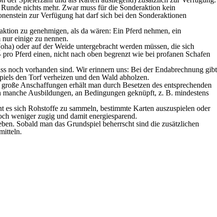
e Runde nichts mehr. Zwar muss für die Sonderaktion kein
onenstein zur Verfügung hat darf sich bei den Sonderaktionen
raktion zu genehmigen, als da wären: Ein Pferd nehmen, ein
 nur einige zu nennen.
(oha) oder auf der Weide untergebracht werden müssen, die sich
 pro Pferd einen, nicht nach oben begrenzt wie bei profanen Schafen
uss noch vorhanden sind. Wir erinnern uns: Bei der Endabrechnung gibt
Spiels den Torf verheizen und den Wald abholzen.
r große Anschaffungen erhält man durch Besetzen des entsprechenden
h manche Ausbildungen, an Bedingungen geknüpft, z. B. mindestens
nt es sich Rohstoffe zu sammeln, bestimmte Karten auszuspielen oder
noch weniger zugig und damit energiesparend.
geben. Sobald man das Grundspiel beherrscht sind die zusätzlichen
itteln.