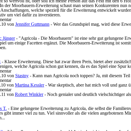
t so wertvoll ist, oder soll ich meine Person auf das Feld mit den 6 Ho
 In der Moorbauern-Erweiterung schaut man seinen Konkurenten nun noc
 Anschaffungen, welche speziell für die Erweiterung entwickelt wurden, f
ktiv um viel dafür zu inverstieren.
entar
.10
von
Jennifer Guttmann
- Wer das Grundspiel mag, wird diese Erwei
c Jünger
- "Agricola - Die Moorbauern" ist eine sehr gut gelungene Erw
Spiel um einige Facetten ergänzt. Die Moorbauern-Erweiterung ist somit
ben.
z
- Klasse Erweiterung. Diese hat zwar ihren Preis, bietet aber zusätzli
jenigen, welche Agricola schon gut kennen, da es das Spiel eine Spur 
entar
.10
von
Stastny
- Kann man Agricola noch toppen? Ja, mit diesem Teil 
entar
.10
von
Martina Kessler
- War skeptisch, aber hat mich voll und ganz 
entar
.11
von
Robert Winkler
- Noch genialer und deutlich vielschichtiger al
s T.
- Eine gelungene Erweiterung zu Agricola, die selbst die Familie
es gibt immer viel zu tun. Viel sinnvoller als die vielen angebotenen M
...