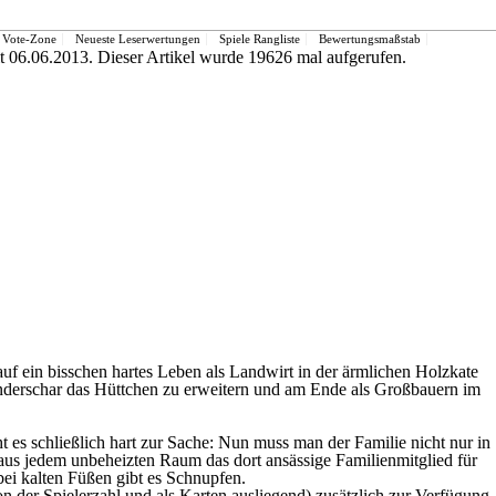
Vote-Zone
Neueste Leserwertungen
Spiele Rangliste
Bewertungsmaßstab
it 06.06.2013. Dieser Artikel wurde 19626 mal aufgerufen.
uf ein bisschen hartes Leben als Landwirt in der ärmlichen Holzkate
 Kinderschar das Hüttchen zu erweitern und am Ende als Großbauern im
t es schließlich hart zur Sache: Nun muss man der Familie nicht nur in
aus jedem unbeheizten Raum das dort ansässige Familienmitglied für
bei kalten Füßen gibt es Schnupfen.
n der Spielerzahl und als Karten ausliegend) zusätzlich zur Verfügung.