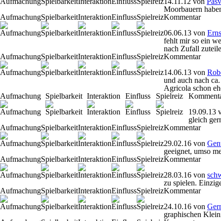
14.11.12
von
Pasv
Moorbauern haben 
Aufmachung
Spielbarkeit
Interaktion
Einfluss
Spielreiz
Kommentar
06.06.13
von
Erns
fehlt mir so ein w
nach Zufall zuteil
Aufmachung
Spielbarkeit
Interaktion
Einfluss
Spielreiz
Kommentar
14.06.13
von
Rob
und auch nach ca.
Agricola schon ehe
Aufmachung
Spielbarkeit
Interaktion
Einfluss
Spielreiz
Komment
19.09.13
gleich ger
Aufmachung
Spielbarkeit
Interaktion
Einfluss
Spielreiz
Kommentar
29.02.16
von
Gen
geeignet, umso me
Aufmachung
Spielbarkeit
Interaktion
Einfluss
Spielreiz
Kommentar
28.03.16
von
sch
zu spielen. Einzi
Aufmachung
Spielbarkeit
Interaktion
Einfluss
Spielreiz
Kommentar
24.10.16
von
Gern
graphischen Kleini