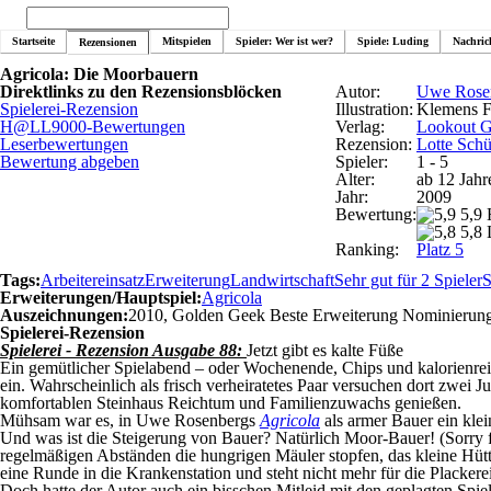
Startseite
Mitspielen
Spieler: Wer ist wer?
Spiele: Luding
Nachric
Rezensionen
Agricola: Die Moorbauern
Direktlinks zu den Rezensionsblöcken
Autor:
Uwe Rose
Spielerei-Rezension
Illustration:
Klemens F
H@LL9000-Bewertungen
Verlag:
Lookout 
Leserbewertungen
Rezension:
Lotte Schü
Bewertung abgeben
Spieler:
1 - 5
Alter:
ab 12 Jahr
Jahr:
2009
Bewertung:
5,9
5,8 
Ranking:
Platz 5
Tags:
Arbeitereinsatz
Erweiterung
Landwirtschaft
Sehr gut für 2 Spieler
S
Erweiterungen/Hauptspiel:
Agricola
Auszeichnungen:
2010, Golden Geek Beste Erweiterung Nominierun
Spielerei-Rezension
Spielerei - Rezension Ausgabe 88:
Jetzt gibt es kalte Füße
Ein gemütlicher Spielabend – oder Wochenende, Chips und kalorienreich
ein. Wahrscheinlich als frisch verheiratetes Paar versuchen dort zwei
komfortablen Steinhaus Reichtum und Familienzuwachs genießen.
Mühsam war es, in Uwe Rosenbergs
Agricola
als armer Bauer ein kle
Und was ist die Steigerung von Bauer? Natürlich Moor-Bauer! (Sorry f
regelmäßigen Abständen die hungrigen Mäuler stopfen, das kleine Hüt
eine Runde in die Krankenstation und steht nicht mehr für die Placker
Doch hatte der Autor auch ein bisschen Mitleid mit den geplagten Spiel