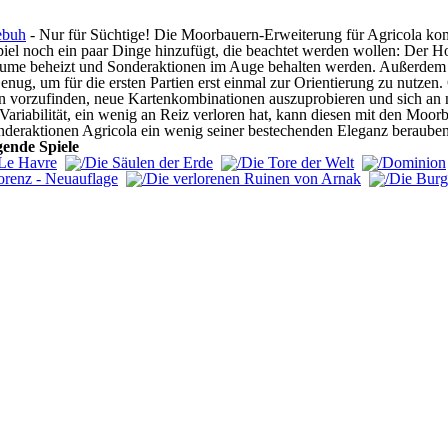
ebuh
- Nur für Süchtige! Die Moorbauern-Erweiterung für Agricola kom
iel noch ein paar Dinge hinzufügt, die beachtet werden wollen: Der Ho
äume beheizt und Sonderaktionen im Auge behalten werden. Außerdem gi
nug, um für die ersten Partien erst einmal zur Orientierung zu nutzen.
 vorzufinden, neue Kartenkombinationen auszuprobieren und sich an ne
er Variabilität, ein wenig an Reiz verloren hat, kann diesen mit den Mo
deraktionen Agricola ein wenig seiner bestechenden Eleganz berauben
gende Spiele