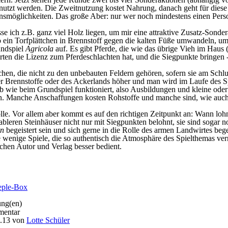
enutzt werden. Die Zweitnutzung kostet Nahrung, danach geht für dies
ionsmöglichkeiten. Das große Aber: nur wer noch mindestens einen Pers
e ich z.B. ganz viel Holz liegen, um mir eine attraktive Zusatz-Sonde
 ein Torfplättchen in Brennstoff gegen die kalten Füße umwandeln, um
undspiel
Agricola
auf. Es gibt Pferde, die wie das übrige Vieh im Haus 
en die Lizenz zum Pferdeschlachten hat, und die Siegpunkte bringen -
chen, die nicht zu den unbebauten Feldern gehören, sofern sie am Schl
der Brennstoffe oder des Ackerlands höher und man wird im Laufe des 
b wie beim Grundspiel funktioniert, also Ausbildungen und kleine ode
in. Manche Anschaffungen kosten Rohstoffe und manche sind, wie auc
lle. Vor allem aber kommt es auf den richtigen Zeitpunkt an: Wann loh
bleren Steinhäuser nicht nur mit Siegpunkten belohnt, sie sind sogar 
rn
begeistert sein und sich gerne in die Rolle des armen Landwirtes be
enige Spiele, die so authentisch die Atmosphäre des Spielthemas verm
chen Autor und Verlag besser bedient.
ung(en)
entar
.13
von
Lotte Schüler