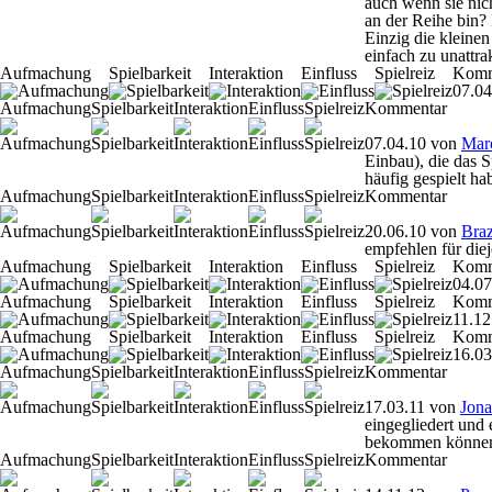
auch wenn sie nich
an der Reihe bin?
Einzig die kleinen
einfach zu unattra
Aufmachung
Spielbarkeit
Interaktion
Einfluss
Spielreiz
Komm
07.04
Aufmachung
Spielbarkeit
Interaktion
Einfluss
Spielreiz
Kommentar
07.04.10
von
Mar
Einbau), die das 
häufig gespielt ha
Aufmachung
Spielbarkeit
Interaktion
Einfluss
Spielreiz
Kommentar
20.06.10
von
Bra
empfehlen für die
Aufmachung
Spielbarkeit
Interaktion
Einfluss
Spielreiz
Komm
04.07
Aufmachung
Spielbarkeit
Interaktion
Einfluss
Spielreiz
Komm
11.12
Aufmachung
Spielbarkeit
Interaktion
Einfluss
Spielreiz
Komm
16.03
Aufmachung
Spielbarkeit
Interaktion
Einfluss
Spielreiz
Kommentar
17.03.11
von
Jona
eingegliedert und 
bekommen können
Aufmachung
Spielbarkeit
Interaktion
Einfluss
Spielreiz
Kommentar