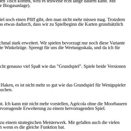
en Tisch kommt, weil es teilweise echt lange dauern kann. Mit
e Biogasanlage).
piel noch einen Pfiff gibt, den man nicht mehr missen mag. Trotzdem
 das etwas dadurch, dass wir zu Spielbeginn die Karten grundsätzlich
ochmal stark erweitert. Wir spielen bevorzugt nur noch diese Variante
te Winkelzüge. Sprengt für uns die Wertungsskala, und da ich für
ht genauso viel Spaß wie das "Grundspiel". Spiele beide Versionen
aken, es ist nicht mehr so gut wie das Grundspiel für Wenigspieler
suchen.
ht. Ich kann mir nicht mehr vorstellen, Agricola ohne die Moorbauern
hervorragende Erweiterung zu einem hervorragenden Spiel.
zu einem strategischen Meisterwerk. Mir gefallen auch die vielen
ch wenn es die gleiche Funktion hat.