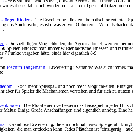
ik
- Was soll man schon sagen, obwohl Agricola nicht mehr so oft auf d
wir es dieses Jahr doch wieder mehr als 5 mal geschafft (dazu noch di
t-Jürgen Ridder
- Eine Erweiterung, die dem thematisch orientierten S
enig das Spielerische, es ist etwas zu viel Optimieren. Wir entschärfen
en,
ert
- Die vielfältigen Möglichkeiten, die Agricola bietet, werden hier n
 50 Spielen entdeckt man immer wieder taktische Finessen und raffinier
r 7 Punkte vergeben hätte, sinds hier eigentlich 8-9.
ar
von
Joachim Tangemann
- Erweiterung? Variante? Was auch immer, mac
ne.
tledom
- Noch mehr Spielspaß und noch mehr Möglichkeiten. Einziger H
hr aber für Spieler die Mechanismen verstehen und für sich zu nutzen 
wenkbraten
- Die Moorbauern verbessern das Basisspiel in jeder Hinsic
ger Malus: Einige Große Anschaffungen sind eigentlich unnötig. Eine 
ial
- Grandiose Erweiterung, die ein nochmal neues Spielgefühl bringt 
gkeiten, die man entdecken kann. Jedes Plättchen ist "einzigartig", au