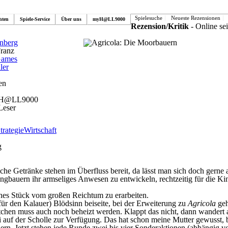
Spielesuche
Neueste Rezensionen
hten
Spiele-Service
Über uns
myH@LL9000
Rezension/Kritik
- Online se
nberg
ranz
Games
ler
en
 H@LL9000
Leser
trategie
Wirtschaft
g
e Getränke stehen im Überfluss bereit, da lässt man sich doch gerne a
 Jungbauern ihr armseliges Anwesen zu entwickeln, rechtzeitig für die
ines Stück vom großen Reichtum zu erarbeiten.
ür den Kalauer) Blödsinn beiseite, bei der Erweiterung zu
Agricola
geh
tchen muss auch noch beheizt werden. Klappt das nicht, dann wandert 
ei auf der Scholle zur Verfügung. Das hat schon meine Mutter gewusst, 
ern. Jetzt stehen jede Runde zwei bis vier Sonderaktionen (abhängig vo