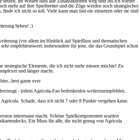
lz setzen, im Wissen dass alle Zusatzaktionen weg sind bis ich wieder
h mehr auf ihre Spielbretter und die Züge werden noch strategischer.
inde ich nicht so toll. Viele kann man fast nie einsetzen oder sie sind
terung lieben! :)
eiterung (vor allem im Hinblick auf Spielfluss und thematischen
 sehr empfehlenswert; insbesondere für jene, die das Grundspiel schon
che strategische Elemente, die ich nicht mehr missen möchte! Zu
komplexer und länger macht.
hier...best game ever
überzeugt - jedem Agricola-Fan bedenkenlos weiterzuempfehlen.
s Agricola. Schade, dass ich nicht 7 oder 8 Punkte vergeben kann.
nversion interessant macht. Schöne Spielkomponenten wurden
inikartendecks. Ein Muss für alle, die nicht genug von Agricola