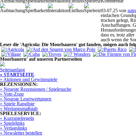
Aufmachung
Spielbarkeit
Interaktion
Einfluss
Spielreiz
Kommentar
03.07.25
von
sutr
einfachen Grundsp
trocken gelegt, R
Anschaffungen. Ge
Herausforderungen
dass es, trotz all
auch wenn die Son
Leser die 'Agricola: Die Moorbauern' gut fanden, mögen auch fol
Moorbauern' auf unseren Partnerseiten
Seitenanfang
» STARTSEITE
» Aktionen und Gewinnspiele
REZENSIONEN:
» Neueste Rezensionen / Spielesuche
» Vote-Zone
» Neueste Leserwertungen
» Spiele Rangliste
» Wertungsmaßstab
SPIELESERVICE:
» Kurzspielregeln
» Spielelinks
» Verlagslinks
» Newsletter bestellen