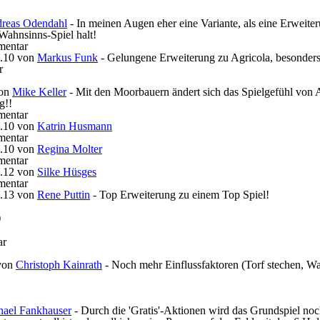
reas Odendahl
- In meinen Augen eher eine Variante, als eine Erweiteru
Wahnsinns-Spiel halt!
entar
.10
von
Markus Funk
- Gelungene Erweiterung zu Agricola, besonder
r
on
Mike Keller
- Mit den Moorbauern ändert sich das Spielgefühl von 
g!!
entar
.10
von
Katrin Husmann
entar
.10
von
Regina Molter
entar
.12
von
Silke Hüsges
entar
.13
von
Rene Puttin
- Top Erweiterung zu einem Top Spiel!
)
ar
von
Christoph Kainrath
- Noch mehr Einflussfaktoren (Torf stechen, Wal
.
hael Fankhauser
- Durch die 'Gratis'-Aktionen wird das Grundspiel noch