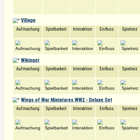
Village
Aufmachung
Spielbarkeit
Interaktion
Einfluss
Spielreiz
Wikinger
Aufmachung
Spielbarkeit
Interaktion
Einfluss
Spielreiz
Wings of War Miniatures WW2 - Deluxe Set
Aufmachung
Spielbarkeit
Interaktion
Einfluss
Spielreiz