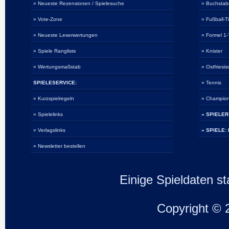
» Neueste Rezensionen / Spielesuche
» Buchsta
» Vote-Zone
» Fußball-T
» Neueste Leserwertungen
» Formel 1-
» Spiele Rangliste
» Knister
» Wertungsmaßstab
» Ostfriesi
SPIELESERVICE:
» Tennis
» Kurzspielregeln
» Champio
» Spielelinks
» SPIELER
» Verlagslinks
» SPIELE:
» Newsletter bestellen
Einige Spieldaten 
Copyright ©