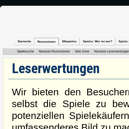
Startseite
Mitspielen
Spieler: Wer ist wer?
Spiele:
Rezensionen
Spielesuche
Neueste Rezensionen
Vote-Zone
Neueste Leserwertunge
Leserwertungen
Wir bieten den Besuchern
selbst die Spiele zu bew
potenziellen Spielekäufer
umfassenderes Bild zu ma