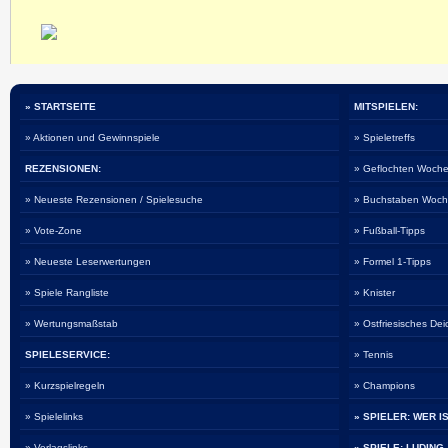
» STARTSEITE
MITSPIELEN:
» Aktionen und Gewinnspiele
» Spieletreffs
REZENSIONEN:
» Geflochten Woche
» Neueste Rezensionen / Spielesuche
» Buchstaben Woch
» Vote-Zone
» Fußball-Tipps
» Neueste Leserwertungen
» Formel 1-Tipps
» Spiele Rangliste
» Knister
» Wertungsmaßstab
» Ostfriesisches De
SPIELESERVICE:
» Tennis
» Kurzspielregeln
» Champions
» Spielelinks
» SPIELER: WER I
» Verlagslinks
» SPIELE: LUDING