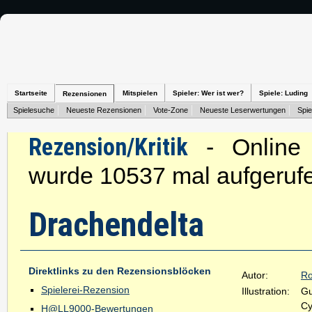
Startseite
Mitspielen
Spieler: Wer ist wer?
Spiele: Luding
Rezensionen
Spielesuche
Neueste Rezensionen
Vote-Zone
Neueste Leserwertungen
Spie
Rezension/Kritik
- Online s
wurde 10537 mal aufgeruf
Drachendelta
Direktlinks zu den Rezensionsblöcken
Autor:
Ro
Spielerei-Rezension
Illustration:
Gu
Cy
H@LL9000-Bewertungen