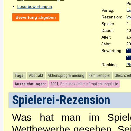
Pi
Leserbewertungen
Verlag:
E
Rezension:
Vo
Bewertung abgeben
Spieler:
2 
Dauer:
40
Alter:
ab
Jahr:
20
Bewertung:
Ranking:
Pl
Tags:
Abstrakt
Aktionsprogramierung
Familienspiel
Gleichzei
Auszeichnungen:
2001, Spiel des Jahres Empfehlungsliste
Spielerei-Rezension
Was hat man im Spieleb
Wettbewerbe gesehen. Seit