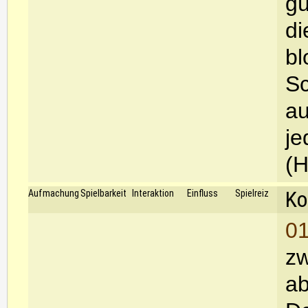
gü
di
bl
S
au
je
(H
Ko
Aufmachung
Spielbarkeit
Interaktion
Einfluss
Spielreiz
01
zw
ab