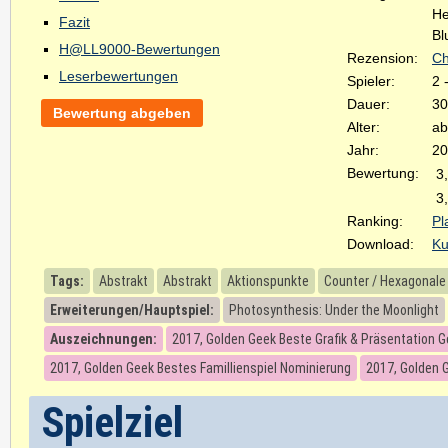
He
Fazit
Bl
H@LL9000-Bewertungen
Rezension:
Ch
Leserbewertungen
Spieler:
2 
Dauer:
30
Bewertung abgeben
Alter:
ab
Jahr:
20
Bewertung:
3
3
Ranking:
Pl
Download:
Ku
Tags:
Abstrakt
Abstrakt
Aktionspunkte
Counter / Hexagonale 
Erweiterungen/Hauptspiel:
Photosynthesis: Under the Moonlight
Auszeichnungen:
2017, Golden Geek Beste Grafik & Präsentation 
2017, Golden Geek Bestes Famillienspiel Nominierung
2017, Golden 
Spielziel