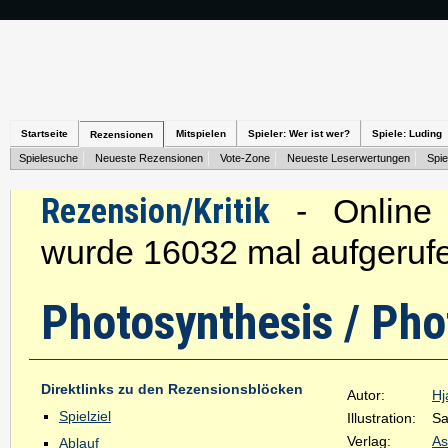
Startseite
Mitspielen
Spieler: Wer ist wer?
Spiele: Luding
Rezensionen
Spielesuche
Neueste Rezensionen
Vote-Zone
Neueste Leserwertungen
Spie
Rezension/Kritik
- Online s
wurde 16032 mal aufgeruf
Photosynthesis / Ph
Direktlinks zu den Rezensionsblöcken
Autor:
Hj
Spielziel
Illustration:
Sa
Verlag:
A
Ablauf