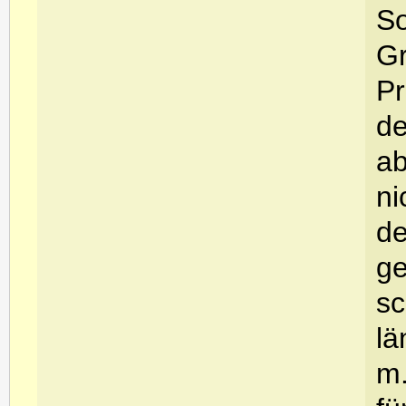
So
Gr
Pr
de
ab
ni
de
ge
sc
lä
m.