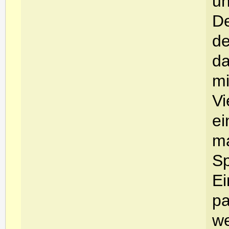
un
De
de
da
mi
Vi
ei
ma
Sp
Ei
pa
we