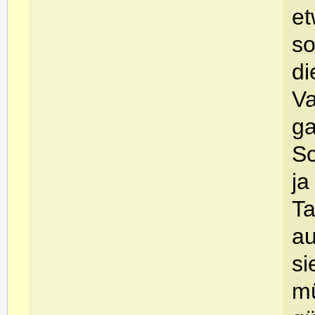
et
so
di
Va
ga
Sc
ja
Ta
au
si
mü