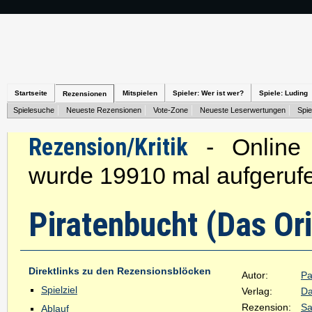
Startseite
Mitspielen
Spieler: Wer ist wer?
Spiele: Luding
Rezensionen
Spielesuche
Neueste Rezensionen
Vote-Zone
Neueste Leserwertungen
Spie
Rezension/Kritik
- Online s
wurde 19910 mal aufgeruf
Piratenbucht (Das Ori
Direktlinks zu den Rezensionsblöcken
Autor:
Pa
Spielziel
Verlag:
Da
Rezension:
Sa
Ablauf