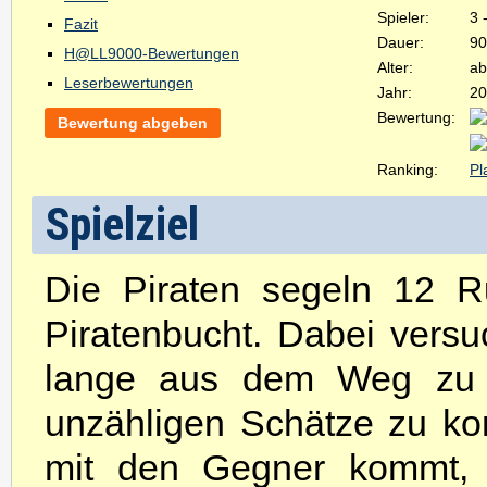
Spieler:
3 
Fazit
Dauer:
90
H@LL9000-Bewertungen
Alter:
ab
Leserbewertungen
Jahr:
20
Bewertung:
Bewertung abgeben
Ranking:
Pl
Spielziel
Die Piraten segeln 12 R
Piratenbucht. Dabei vers
lange aus dem Weg zu 
unzähligen Schätze zu k
mit den Gegner kommt, i