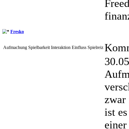
Freed
finan
Fresko
Komm
Aufmachung
Spielbarkeit
Interaktion
Einfluss
Spielreiz
30.05
Aufma
versc
zwar 
ist e
einer