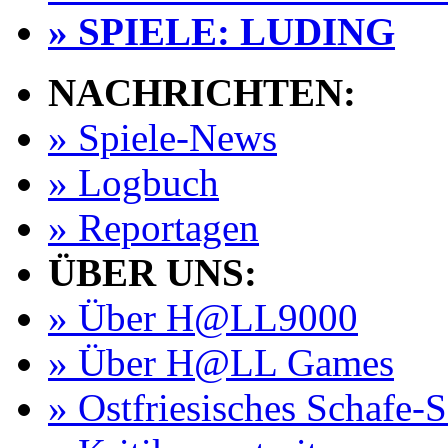
» SPIELE: LUDING
NACHRICHTEN:
» Spiele-News
» Logbuch
» Reportagen
ÜBER UNS:
» Über H@LL9000
» Über H@LL Games
» Ostfriesisches Schafe-