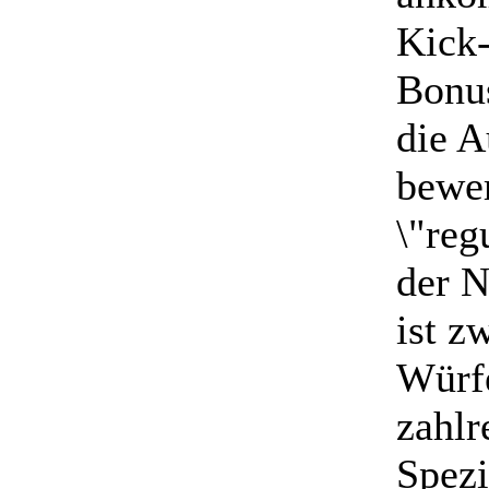
Kick-
Bonus
die A
bewer
\"reg
der N
ist z
Würfe
zahlr
Spezi