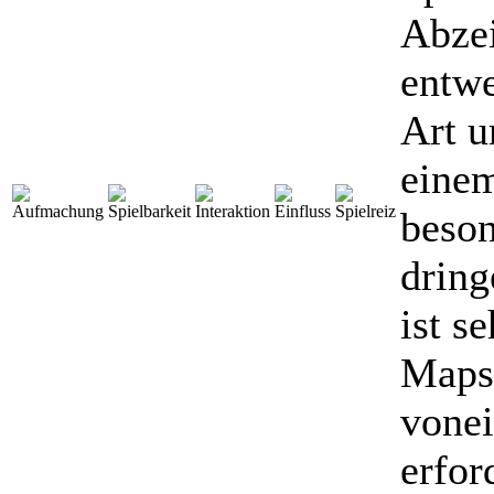
Abzei
entwe
Art u
einem
beson
dring
ist s
Maps 
vonei
erfor