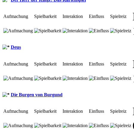
Aufmachung
Spielbarkeit
Interaktion
Einfluss
Spielreiz
Deus
Aufmachung
Spielbarkeit
Interaktion
Einfluss
Spielreiz
Die Burgen von Burgund
Aufmachung
Spielbarkeit
Interaktion
Einfluss
Spielreiz