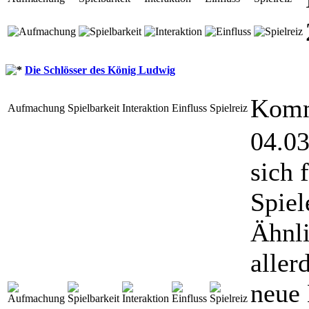
Die Schlösser des König Ludwig
Komm
Aufmachung
Spielbarkeit
Interaktion
Einfluss
Spielreiz
04.03
sich 
Spiel
Ähnli
aller
neue 