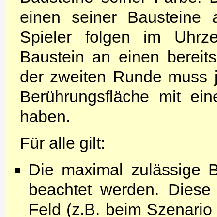
einen seiner Bausteine 
Spieler folgen im Uhrze
Baustein an einen bereit
der zweiten Runde muss j
Berührungsfläche mit ei
haben.
Für alle gilt:
Die maximal zulässige
beachtet werden. Diese
Feld (z.B. beim Szenario