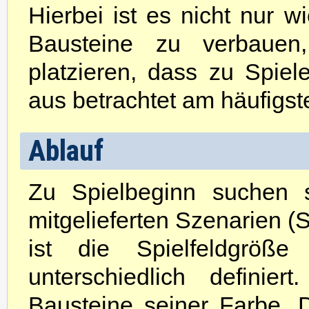
Hierbei ist es nicht nur w
Bausteine zu verbaue
platzieren, dass zu Spie
aus betrachtet am häufigst
Ablauf
Zu Spielbeginn suchen s
mitgelieferten Szenarien (S
ist die Spielfeldgrö
unterschiedlich definie
Bausteine seiner Farbe. D