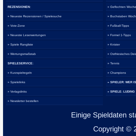
REZENSIONEN:
» Geflochten Woche
» Neueste Rezensionen / Spielesuche
» Buchstaben Woch
» Vote-Zone
» Fußball-Tipps
» Neueste Leserwertungen
» Formel 1-Tipps
» Spiele Rangliste
» Knister
» Wertungsmaßstab
» Ostfriesisches De
SPIELESERVICE:
» Tennis
» Kurzspielregeln
» Champions
» Spielelinks
» SPIELER: WER I
» Verlagslinks
» SPIELE: LUDING
» Newsletter bestellen
Einige Spieldaten 
Copyright ©