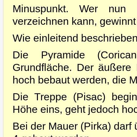
Minuspunkt. Wer nun 
verzeichnen kann, gewinnt 
Wie einleitend beschrieben
Die Pyramide (Corican
Grundfläche. Der äußere 
hoch bebaut werden, die Mi
Die Treppe (Pisac) begin
Höhe eins, geht jedoch hoc
Bei der Mauer (Pirka) darf