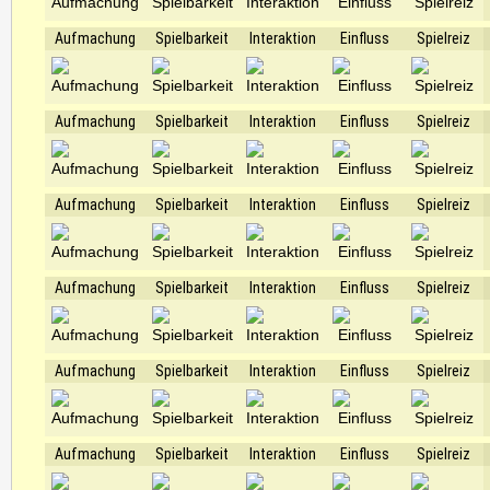
Aufmachung
Spielbarkeit
Interaktion
Einfluss
Spielreiz
Aufmachung
Spielbarkeit
Interaktion
Einfluss
Spielreiz
Aufmachung
Spielbarkeit
Interaktion
Einfluss
Spielreiz
Aufmachung
Spielbarkeit
Interaktion
Einfluss
Spielreiz
Aufmachung
Spielbarkeit
Interaktion
Einfluss
Spielreiz
Aufmachung
Spielbarkeit
Interaktion
Einfluss
Spielreiz