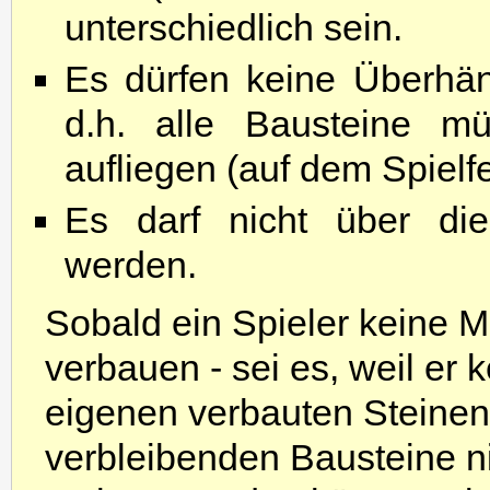
unterschiedlich sein.
Es dürfen keine Überhän
d.h. alle Bausteine mü
aufliegen (auf dem Spielf
Es darf nicht über die
werden.
Sobald ein Spieler keine M
verbauen - sei es, weil er
eigenen verbauten Steinen
verbleibenden Bausteine n