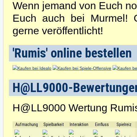
Wenn jemand von Euch noc
Euch auch bei Murmel! G
gerne veröffentlicht!
'Rumis' online bestellen
H@LL9000-Bewertunge
H@LL9000 Wertung Rumi
Aufmachung
Spielbarkeit
Interaktion
Einfluss
Spielreiz