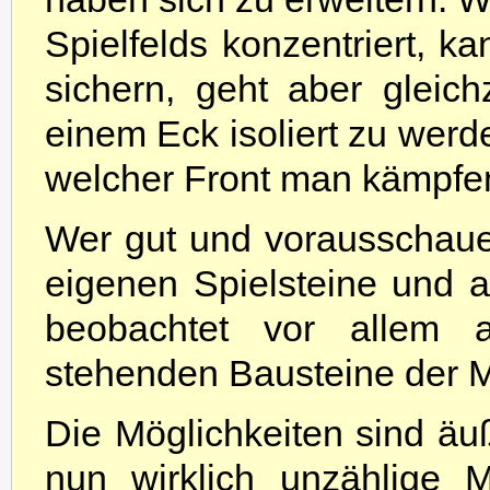
Spielfelds konzentriert, k
sichern, geht aber gleich
einem Eck isoliert zu werde
welcher Front man kämpfen
Wer gut und vorausschauend
eigenen Spielsteine und a
beobachtet vor allem 
stehenden Bausteine der Mi
Die Möglichkeiten sind äuße
nun wirklich unzählige 