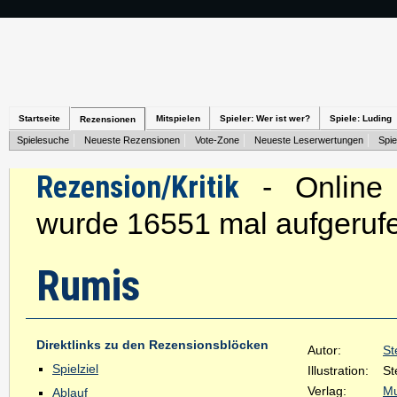
Startseite
Mitspielen
Spieler: Wer ist wer?
Spiele: Luding
Rezensionen
Spielesuche
Neueste Rezensionen
Vote-Zone
Neueste Leserwertungen
Spie
Rezension/Kritik
- Online s
wurde 16551 mal aufgeruf
Rumis
Direktlinks zu den Rezensionsblöcken
Autor:
St
Spielziel
Illustration:
St
Verlag:
Mu
Ablauf