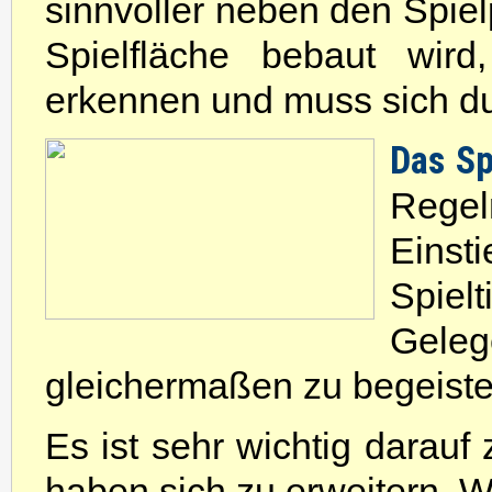
sinnvoller neben den Spiel
Spielfläche bebaut wir
erkennen und muss sich d
Das Sp
Regel
Einsti
Spi
Gele
gleichermaßen zu begeiste
Es ist sehr wichtig darauf 
haben sich zu erweitern. We