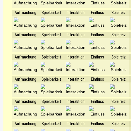
Aufmachung
Spielbarkeit
Interaktion
Einfluss
Spielreiz
Aufmachung
Spielbarkeit
Interaktion
Einfluss
Spielreiz
Aufmachung
Spielbarkeit
Interaktion
Einfluss
Spielreiz
Aufmachung
Spielbarkeit
Interaktion
Einfluss
Spielreiz
Aufmachung
Spielbarkeit
Interaktion
Einfluss
Spielreiz
Aufmachung
Spielbarkeit
Interaktion
Einfluss
Spielreiz