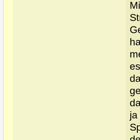
Mi
St
Ge
ha
me
es
da
ge
da
ja
Sp
de