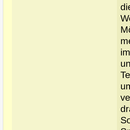
di
We
Mö
me
im
un
Te
u
ve
dr
So