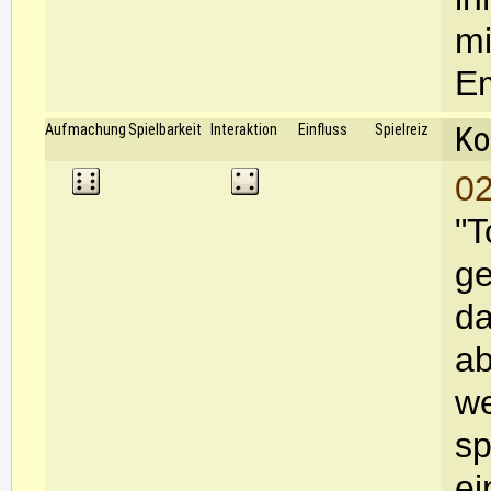
mi
Em
Ko
Aufmachung
Spielbarkeit
Interaktion
Einfluss
Spielreiz
02
"T
ge
da
ab
we
sp
ei