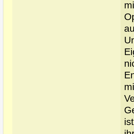
mi
Op
au
Un
Ei
ni
En
mi
Ve
Ge
is
ih