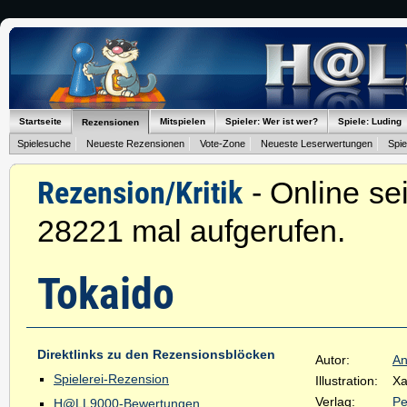
Startseite
Mitspielen
Spieler: Wer ist wer?
Spiele: Luding
Rezensionen
Spielesuche
Neueste Rezensionen
Vote-Zone
Neueste Leserwertungen
Spie
Rezension/Kritik
- Online sei
28221 mal aufgerufen.
Tokaido
Direktlinks zu den Rezensionsblöcken
Autor:
An
Spielerei-Rezension
Illustration:
Xa
Verlag:
Pe
H@LL9000-Bewertungen