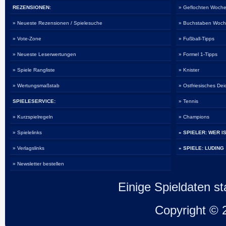
REZENSIONEN:
» Geflochten Woche
» Neueste Rezensionen / Spielesuche
» Buchstaben Woch
» Vote-Zone
» Fußball-Tipps
» Neueste Leserwertungen
» Formel 1-Tipps
» Spiele Rangliste
» Knister
» Wertungsmaßstab
» Ostfriesisches De
SPIELESERVICE:
» Tennis
» Kurzspielregeln
» Champions
» Spielelinks
» SPIELER: WER I
» Verlagslinks
» SPIELE: LUDING
» Newsletter bestellen
Einige Spieldaten 
Copyright ©