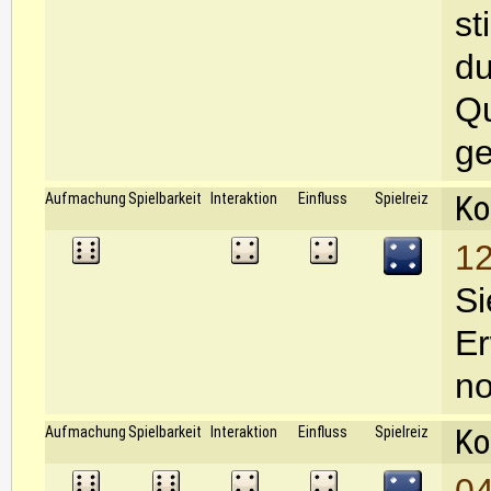
st
du
Qu
g
Ko
Aufmachung
Spielbarkeit
Interaktion
Einfluss
Spielreiz
12
Si
Er
no
Ko
Aufmachung
Spielbarkeit
Interaktion
Einfluss
Spielreiz