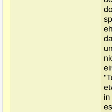
do
sp
eh
da
un
ni
ei
"T
et
in
es