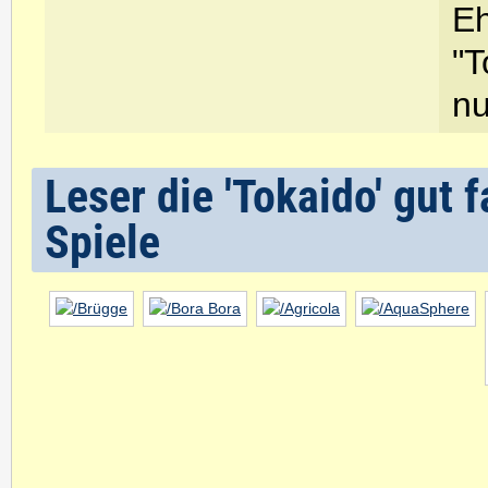
Eh
"T
nu
Leser die 'Tokaido' gut
Spiele