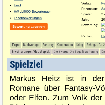
Verlag:
Pe
Fazit
Rezension:
Sa
H@LL9000-Bewertungen
Spieler:
2 
Leserbewertungen
Jahr:
20
Bewertung:
Bewertung abgeben
Ranking:
Pl
Tags:
Buchvorlage
Fantasy
Kooperation
Krieg
Sehr gut für 2
Erweiterungen/Hauptspiel:
Die Zwerge: Die Saga Erweiterung
Di
Spielziel
Markus Heitz ist in der
Romane über Fantasy-Völ
oder Elfen. Zum Volk der