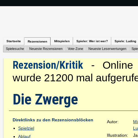
Startseite
Mitspielen
Spieler: Wer ist wer?
Spiele: Luding
Rezensionen
Spielesuche
Neueste Rezensionen
Vote-Zone
Neueste Leserwertungen
Spie
Rezension/Kritik
- Online s
wurde 21200 mal aufgeruf
Die Zwerge
Direktlinks zu den Rezensionsblöcken
Autor:
Mi
Spielziel
Lu
Illustration:
Ja
Ablauf