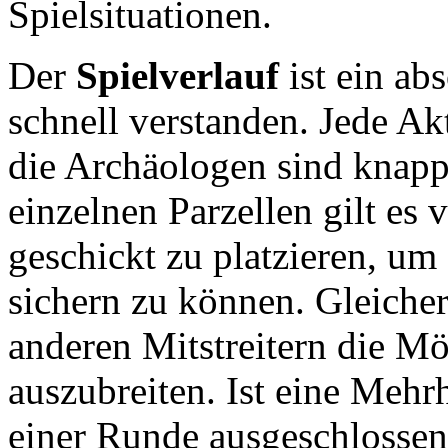
Spielsituationen.
Der
Spielverlauf
ist ein abs
schnell verstanden. Jede Akt
die Archäologen sind knapp
einzelnen Parzellen gilt es
geschickt zu platzieren, um
sichern zu können. Gleicher
anderen Mitstreitern die Mö
auszubreiten. Ist eine Mehrh
einer Runde ausgeschlossen