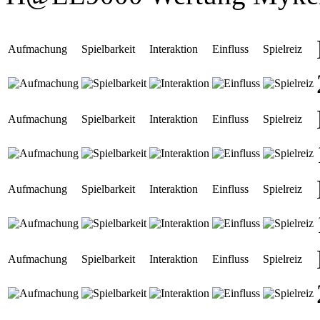
Aufmachung
Spielbarkeit
Interaktion
Einfluss
Spielreiz
Aufmachung
Spielbarkeit
Interaktion
Einfluss
Spielreiz
Aufmachung
Spielbarkeit
Interaktion
Einfluss
Spielreiz
Aufmachung
Spielbarkeit
Interaktion
Einfluss
Spielreiz