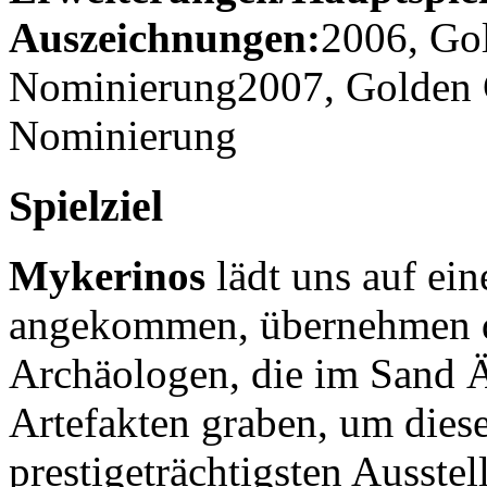
Auszeichnungen:
2006, Gol
Nominierung
2007, Golden 
Nominierung
Spielziel
Mykerinos
lädt uns auf ein
angekommen, übernehmen di
Archäologen, die im Sand 
Artefakten graben, um dies
prestigeträchtigsten Ausst