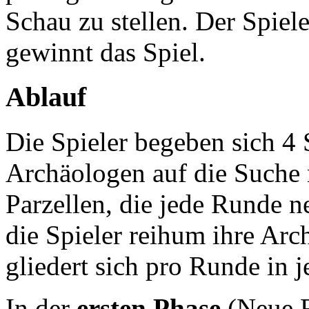
Schau zu stellen. Der Spiele
gewinnt das Spiel.
Ablauf
Die Spieler begeben sich 4 
Archäologen auf die Suche 
Parzellen, die jede Runde 
die Spieler reihum ihre Arc
gliedert sich pro Runde in 
In der
ersten Phase
(Neue R