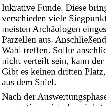
lukrative Funde. Diese brin
verschieden viele Siegpunkte
meisten Archäologen eingese
Parzellen aus. Anschließend 
Wahl treffen. Sollte anschl
nicht verteilt sein, kann der
Gibt es keinen dritten Plat
aus dem Spiel.
Nach der Auswertungsphase w