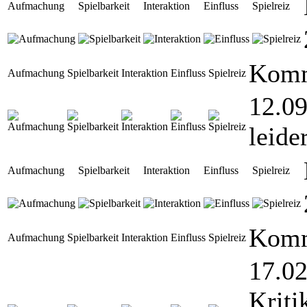
Aufmachung
Spielbarkeit
Interaktion
Einfluss
Spielreiz
Komm
Aufmachung
Spielbarkeit
Interaktion
Einfluss
Spielreiz
12.09
leide
Aufmachung
Spielbarkeit
Interaktion
Einfluss
Spielreiz
Komm
Aufmachung
Spielbarkeit
Interaktion
Einfluss
Spielreiz
17.02
Kriti