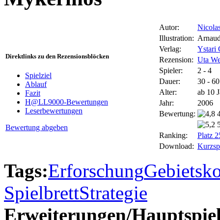
Autor:
Nicola
Illustration:
Arnau
Verlag:
Ystari
Direktlinks zu den Rezensionsblöcken
Rezension:
Uta We
Spieler:
2 - 4
Spielziel
Dauer:
30 - 6
Ablauf
Alter:
ab 10 
Fazit
H@LL9000-Bewertungen
Jahr:
2006
Leserbewertungen
Bewertung:
Bewertung abgeben
Ranking:
Platz 2
Download:
Kurzspi
Tags:
Erforschung
Gebietsko
Spielbrett
Strategie
Erweiterungen/Hauptspiel