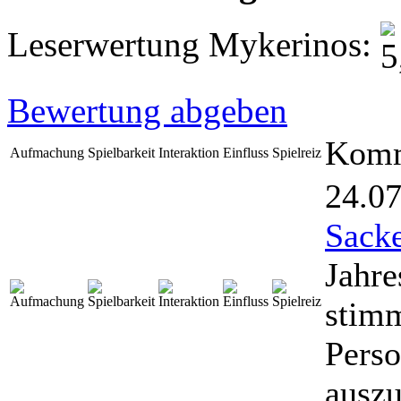
Leserwertung Mykerinos:
Bewertung abgeben
Komm
Aufmachung
Spielbarkeit
Interaktion
Einfluss
Spielreiz
24.07
Sack
Jahre
stimm
Perso
auszu