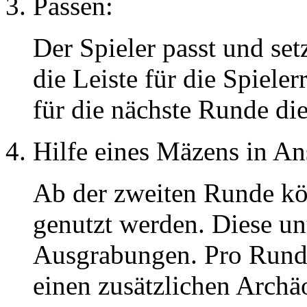
Passen:
Der Spieler passt und setz
die Leiste für die Spieler
für die nächste Runde die
Hilfe eines Mäzens in A
Ab der zweiten Runde k
genutzt werden. Diese unt
Ausgrabungen. Pro Runde d
einen zusätzlichen Arch