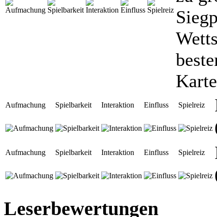
Siegp
Wetts
beste
Kart
Aufmachung
Spielbarkeit
Interaktion
Einfluss
Spielreiz
Aufmachung
Spielbarkeit
Interaktion
Einfluss
Spielreiz
Leserbewertungen