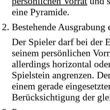
persönlichen Vorrat
und s
eine Pyramide.
Bestehende Ausgrabung e
Der Spieler darf bei der
seinem persönlichen Vorr
allerdings horizontal ode
Spielstein angrenzen. De
einem gerade eingesetzte
Berücksichtigung der glei