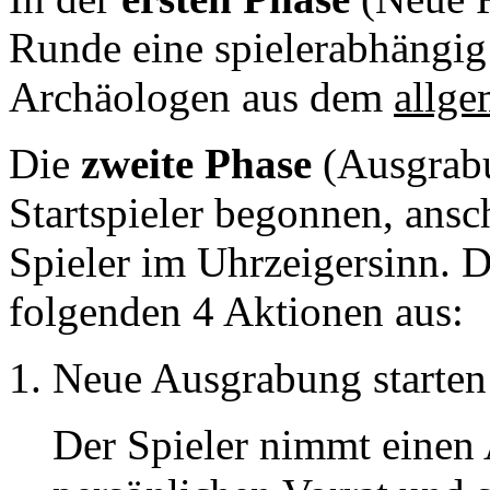
Runde eine spielerabhängig
Archäologen aus dem
allge
Die
zweite Phase
(Ausgrabu
Startspieler begonnen, ansc
Spieler im Uhrzeigersinn. D
folgenden 4 Aktionen aus:
Neue Ausgrabung starte
Der Spieler nimmt einen