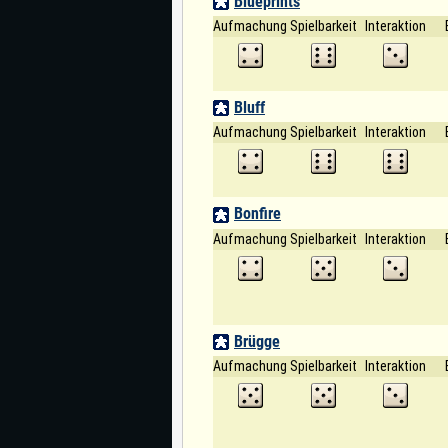
Blueprints
Aufmachung
Spielbarkeit
Interaktion
Bluff
Aufmachung
Spielbarkeit
Interaktion
Bonfire
Aufmachung
Spielbarkeit
Interaktion
Brügge
Aufmachung
Spielbarkeit
Interaktion