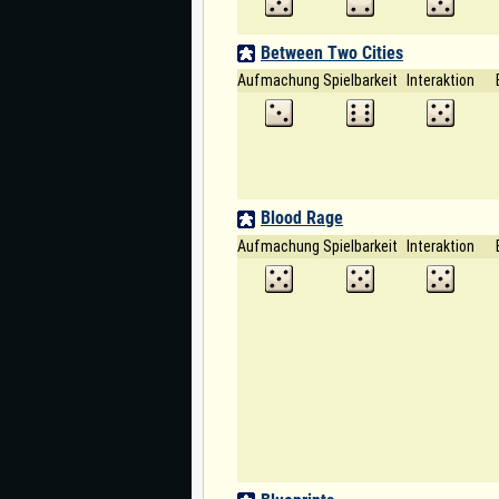
Between Two Cities
Aufmachung
Spielbarkeit
Interaktion
Blood Rage
Aufmachung
Spielbarkeit
Interaktion