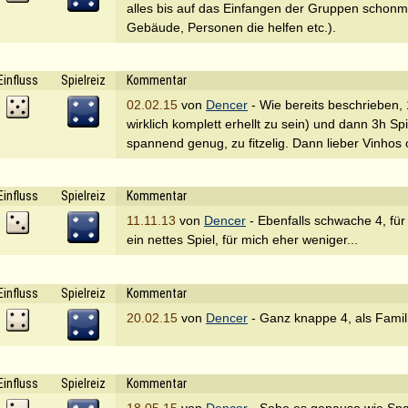
alles bis auf das Einfangen der Gruppen schonm
Gebäude, Personen die helfen etc.).
Einfluss
Spielreiz
Kommentar
02.02.15
von
Dencer
- Wie bereits beschrieben,
wirklich komplett erhellt zu sein) und dann 3h Spi
spannend genug, zu fitzelig. Dann lieber Vinhos
Einfluss
Spielreiz
Kommentar
11.11.13
von
Dencer
- Ebenfalls schwache 4, für 
ein nettes Spiel, für mich eher weniger...
Einfluss
Spielreiz
Kommentar
20.02.15
von
Dencer
- Ganz knappe 4, als Famili
Einfluss
Spielreiz
Kommentar