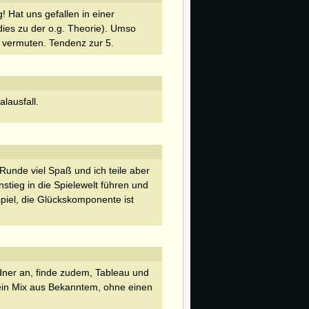
Hat uns gefallen in einer
dies zu der o.g. Theorie). Umso
u vermuten. Tendenz zur 5.
alausfall.
 Runde viel Spaß und ich teile aber
nstieg in die Spielewelt führen und
piel, die Glückskomponente ist
ner an, finde zudem, Tableau und
 ein Mix aus Bekanntem, ohne einen