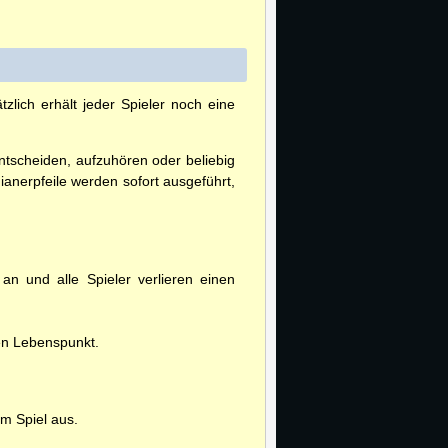
tzlich erhält jeder Spieler noch eine
ntscheiden, aufzuhören oder beliebig
ianerpfeile werden sofort ausgeführt,
 an und alle Spieler verlieren einen
nen Lebenspunkt.
em Spiel aus.