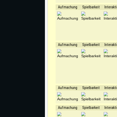
Aufmachung
Spielbarkeit
Interakt
Aufmachung
Spielbarkeit
Interakt
Aufmachung
Spielbarkeit
Interakt
Aufmachung
Spielbarkeit
Interakt