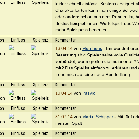
leider schnell eintönig. Bestens geeignet a
Charakterkarten kann man einige Schwäch
oder andere schon aus dem Rennen ist, b
Bestes Beispiel für ein Würfelspiel, das 
mehr Spielspass bedeutet.
ion
Einfluss
Spielreiz
Kommentar
13.04.14
von
Morpheus
- Ein wunderbares 
Besetzung ab 4 Spieler seine volle Qualität
verbündet, wann greifen die Indianer an? 
mir? Das Spiel ist einfach zu erklären und 
freue mich auf eine neue Runde Bang.
ion
Einfluss
Spielreiz
Kommentar
19.04.14
von
Pasvik
ion
Einfluss
Spielreiz
Kommentar
31.07.14
von
Martin Schipper
- Mit fünf o
meisten Spaß.
ion
Einfluss
Spielreiz
Kommentar