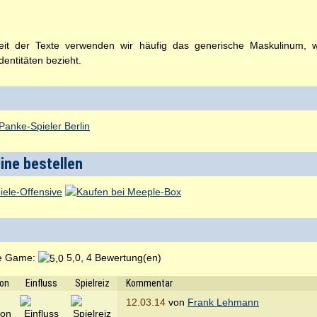
t der Texte verwenden wir häufig das generische Maskulinum, wel
entitäten bezieht.
Panke-Spieler Berlin
ine bestellen
e Game:
5,0, 4 Bewertung(en)
ion
Einfluss
Spielreiz
Kommentar
12.03.14
von
Frank Lehmann