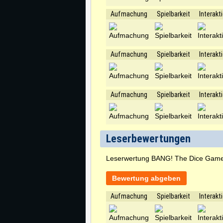
Aufmachung
Spielbarkeit
Interakt
Aufmachung
Spielbarkeit
Interakt
Aufmachung
Spielbarkeit
Interakt
Leserbewertungen
Leserwertung BANG! The Dice Gam
Bewertung abgeben
Aufmachung
Spielbarkeit
Interakt