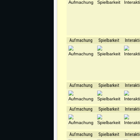
Aufmachung
Spielbarkeit
Interakt
Aufmachung
Spielbarkeit
Interakt
Aufmachung
Spielbarkeit
Interakt
Aufmachung
Spielbarkeit
Interakt