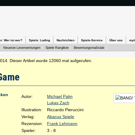
er: Wer ist wer?
Spiele: Luding
Nachrichten
Spiele-Service
Über uns
my
Neueste Leserwertungen
Spiele Rangliste
Bewertungsmaßstab
2014. Dieser Artikel wurde 12060 mal aufgerufen.
 Game
cken
Autor:
Michael Palm
Lukas Zach
Illustration:
Riccardo Pieruccini
Verlag:
Abacus Spiele
Rezension:
Frank Lehmann
Spieler:
3 - 8