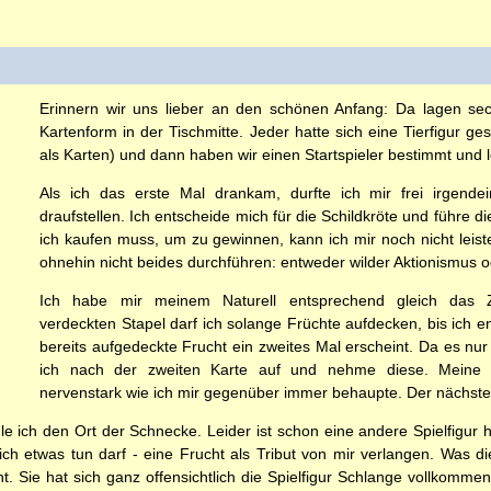
Erinnern wir uns lieber an den schönen Anfang: Da lagen sec
Kartenform in der Tischmitte. Jeder hatte sich eine Tierfigur g
als Karten) und dann haben wir einen Startspieler bestimmt und l
Als ich das erste Mal drankam, durfte ich mir frei irgend
draufstellen. Ich entscheide mich für die Schildkröte und führe d
ich kaufen muss, um zu gewinnen, kann ich mir noch nicht leisten
ohnehin nicht beides durchführen: entweder wilder Aktionismus o
Ich habe mir meinem Naturell entsprechend gleich das Z
verdeckten Stapel darf ich solange Früchte aufdecken, bis ich 
bereits aufgedeckte Frucht ein zweites Mal erscheint. Da es nur
ich nach der zweiten Karte auf und nehme diese. Meine Zo
nervenstark wie ich mir gegenüber immer behaupte. Der nächste 
le ich den Ort der Schnecke. Leider ist schon eine andere Spielfigur h
ich etwas tun darf - eine Frucht als Tribut von mir verlangen. Was d
. Sie hat sich ganz offensichtlich die Spielfigur Schlange vollkomme