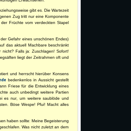
elekundigen Erwachsenen.
eziehungsweise gibt es. Die Wartezeit
igenen Zug tritt nur eine Komponente
en der Früchte vom verdeckten Stapel
t der Gefahr eines unschönen Endes)
 auf das aktuell Machbare beschränkt
 nicht? Falls ja: Zuschlagen! Sofort!
egsäften liegt der Zeitrahmen oft und
tiert und herrscht hierüber Konsens
nde
bedenkenlos in Aussicht gestellt
nn Friese für die Entwicklung eines
chte auch unbedingt weitere Partien
ei es nur, um weitere saublöde und
sten. Böse Wespe! Pfui! Macht alles
ossen haben sollte: Meine Begeisterung
eschlafen. Was nicht zuletzt an dem