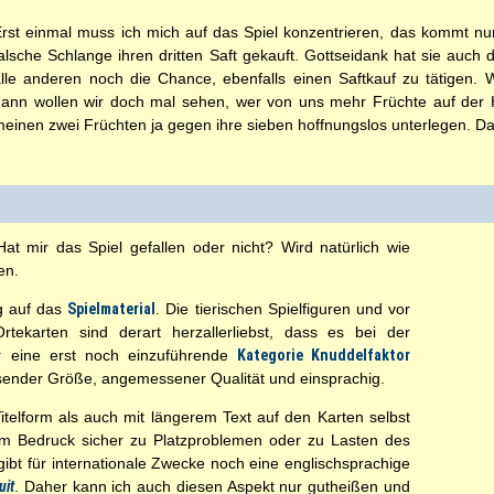
rst einmal muss ich mich auf das Spiel konzentrieren, das kommt 
alsche Schlange ihren dritten Saft gekauft. Gottseidank hat sie auch
lle anderen noch die Chance, ebenfalls einen Saftkauf zu tätigen. W
ann wollen wir doch mal sehen, wer von uns mehr Früchte auf der H
einen zwei Früchten ja gegen ihre sieben hoffnungslos unterlegen. D
t mir das Spiel gefallen oder nicht? Wird natürlich wie
en.
g auf das
Spielmaterial
. Die tierischen Spielfiguren und vor
tekarten sind derart herzallerliebst, dass es bei der
r eine erst noch einzuführende
Kategorie Knuddelfaktor
sender Größe, angemessener Qualität und einsprachig.
itelform als auch mit längerem Text auf den Karten selbst
m Bedruck sicher zu Platzproblemen oder zu Lasten des
bt für internationale Zwecke noch eine englischsprachige
uit
. Daher kann ich auch diesen Aspekt nur gutheißen und