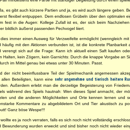
n Fall mindestens eine Partie mit ständiger Begleitung durch einen spi
Ja, es gibt auch kürzere Partien und ja, es wird auch längere geben. B
äußerst flexibel entpuppen. Dem endlosen Grübeln über den optimalen e
m fest in die Augen: Kollege Zufall ist es, der sich beim Nachzieh
r bildlich äußerst passenden Pechvogel liiert.
dies immer einen Ausweg für Verzweifelte ermöglicht (wenngleich mi
 häufig mit den Aktionen verbunden ist, ist die konkrete Planbarkeit
 verengt sich auf die Frage: Kann ich aktuell einen Saft kaufen oder
n Halten, kein Zögern, kein Garnichts: Durch die knappe Vorgabe an Si
urch im Mittel genau bei etwas unter 30 Minuten. Passt.
d der nicht beeinflussbare Teil der Spielmechanik angemessen akzep
 allen Beteiligten, kann eine
sehr angenehme und tierisch heitere Ru
den. Außerdem erlebt man die derzeitige Begeisterung von Friedema
els während des Spiels hautnah: Wen dieses Spiel anmacht, der mö
ielen und die anderen Möglichkeiten und Orte kennen lernen und s
enstarke Kommentare zu abgebildetem Ort und Tier akustisch zu po
utt! Ganz böse Wespe!!!
 wollte es ja noch verraten, falls es sich noch nicht vollständig erschl
 Bewunderung wurden erweckt und sind bisher noch nicht wieder eing