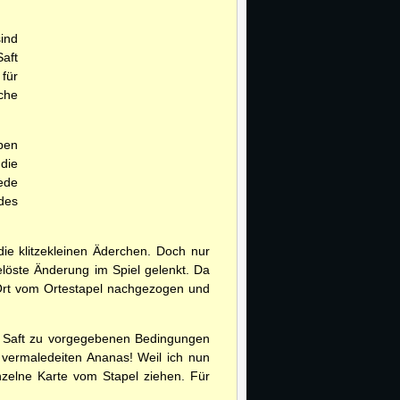
!
ind
aft
 für
iche
ben
die
ede
des
die klitzekleinen Äderchen. Doch nur
löste Änderung im Spiel gelenkt. Da
 Ort vom Ortestapel nachgezogen und
in Saft zu vorgegebenen Bedingungen
 vermaledeiten Ananas! Weil ich nun
nzelne Karte vom Stapel ziehen. Für