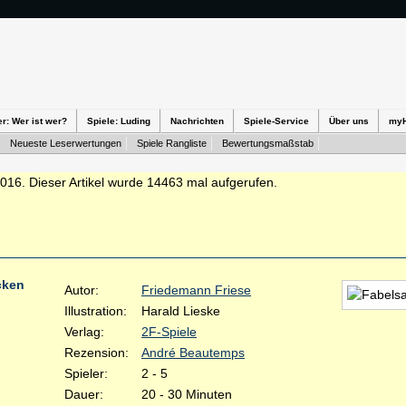
er: Wer ist wer?
Spiele: Luding
Nachrichten
Spiele-Service
Über uns
my
Neueste Leserwertungen
Spiele Rangliste
Bewertungsmaßstab
2016. Dieser Artikel wurde 14463 mal aufgerufen.
cken
Autor:
Friedemann Friese
Illustration:
Harald Lieske
Verlag:
2F-Spiele
Rezension:
André Beautemps
Spieler:
2 - 5
Dauer:
20 - 30 Minuten