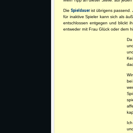
Mein Tipp an dieser Stelle: auf jede
Die
Spieldauer
ist übrigens passend. 
für inaktive Spieler kann sich als 
entschlossen entgegen und blickt ih
entweder mit Frau Glück oder dem hie
Da 
und
und
Kei
dad
Wir
bei
wer
Spi
sp
aff
kap
Ich
und