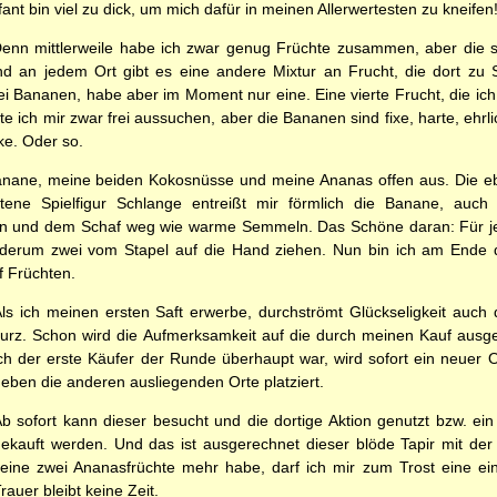
t bin viel zu dick, um mich dafür in meinen Allerwertesten zu kneifen
 Denn mittlerweile habe ich zwar genug Früchte zusammen, aber die s
d an jedem Ort gibt es eine andere Mixtur an Frucht, die dort zu S
rei Bananen, habe aber im Moment nur eine. Eine vierte Frucht, die ich
e ich mir zwar frei aussuchen, aber die Bananen sind fixe, harte, ehrl
e. Oder so.
 Banane, meine beiden Kokosnüsse und meine Ananas offen aus. Die e
ene Spielfigur Schlange entreißt mir förmlich die Banane, auch 
n und dem Schaf weg wie warme Semmeln. Das Schöne daran: Für j
derum zwei vom Stapel auf die Hand ziehen. Nun bin ich am Ende 
f Früchten.
ls ich meinen ersten Saft erwerbe, durchströmt Glückseligkeit auch 
urz. Schon wird die Aufmerksamkeit auf die durch meinen Kauf ausge
ch der erste Käufer der Runde überhaupt war, wird sofort ein neuer
eben die anderen ausliegenden Orte platziert.
b sofort kann dieser besucht und die dortige Aktion genutzt bzw. e
ekauft werden. Und das ist ausgerechnet dieser blöde Tapir mit der
eine zwei Ananasfrüchte mehr habe, darf ich mir zum Trost eine ei
rauer bleibt keine Zeit.