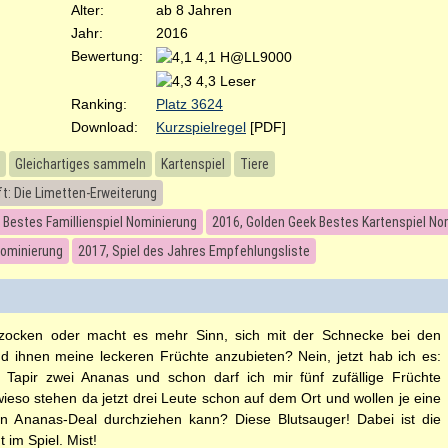
Alter:
ab 8 Jahren
Jahr:
2016
Bewertung:
4,1 H@LL9000
4,3 Leser
Ranking:
Platz 3624
Download:
Kurzspielregel
[PDF]
Gleichartiges sammeln
Kartenspiel
Tiere
t: Die Limetten-Erweiterung
 Bestes Famillienspiel Nominierung
2016, Golden Geek Bestes Kartenspiel No
Nominierung
2017, Spiel des Jahres Empfehlungsliste
e zocken oder macht es mehr Sinn, sich mit der Schnecke bei den
d ihnen meine leckeren Früchte anzubieten? Nein, jetzt hab ich es:
 Tapir zwei Ananas und schon darf ich mir fünf zufällige Früchte
wieso stehen da jetzt drei Leute schon auf dem Ort und wollen je eine
en Ananas-Deal durchziehen kann? Diese Blutsauger! Dabei ist die
im Spiel. Mist!