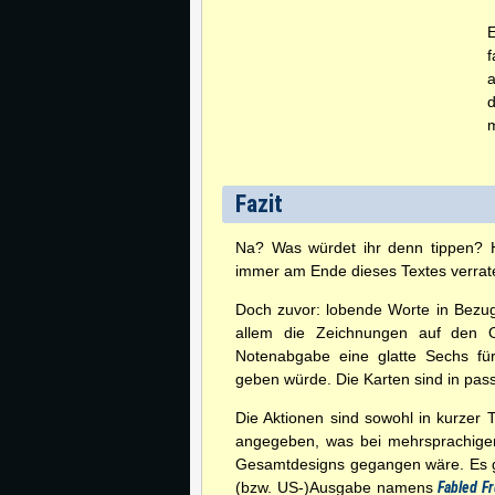
E
f
a
d
m
Fazit
Na? Was würdet ihr denn tippen? Ha
immer am Ende dieses Textes verrat
Doch zuvor: lobende Worte in Bezu
allem die Zeichnungen auf den Or
Notenabgabe eine glatte Sechs fü
geben würde. Die Karten sind in pas
Die Aktionen sind sowohl in kurzer T
angegeben, was bei mehrsprachige
Gesamtdesigns gegangen wäre. Es gi
(bzw. US-)Ausgabe namens
Fabled Fr