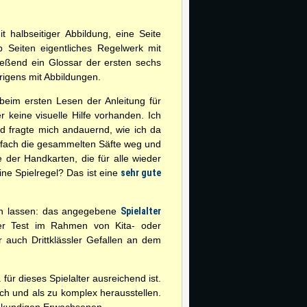
t halbseitiger Abbildung, eine Seite
b Seiten eigentliches Regelwerk mit
ließend ein Glossar der ersten sechs
brigens mit Abbildungen.
 beim ersten Lesen der Anleitung für
r keine visuelle Hilfe vorhanden. Ich
 fragte mich andauernd, wie ich da
nfach die gesammelten Säfte weg und
 der Handkarten, die für alle wieder
eine Spielregel? Das ist eine
sehr gute
ßen lassen: das angegebene
Spielalter
her Test im Rahmen von Kita- oder
 auch Drittklässler Gefallen an dem
ür dieses Spielalter ausreichend ist.
sch und als zu komplex herausstellen.