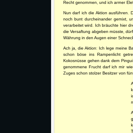
Recht genommen, und ich armer Elefan
Nun darf ich die Aktion ausführen.
noch bunt durcheinander gemixt, un
verarbeitet wird. Ich bräuchte hier d
die Versaftung abgeben müsste, dürft
Währung in den Augen einer Schneck
Ach ja, die Aktion: Ich lege meine
schon böse ins Rampenlicht getret
Kokosnüsse gehen dank dem Pingui
genommene Frucht darf ich mir wie
Zuges schon stolzer Besitzer von fün
A
k
i
n
A
g
k
T