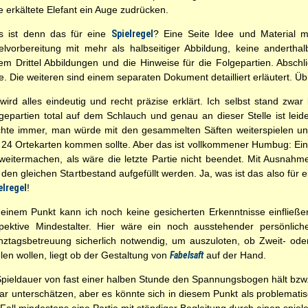
 erkältete Elefant ein Auge zudrücken.
s ist denn das für eine
Spielregel
? Eine Seite Idee und Material mi
elvorbereitung mit mehr als halbseitiger Abbildung, keine anderthal
em Drittel Abbildungen und die Hinweise für die Folgepartien. Absch
e. Die weiteren sind einem separaten Dokument detailliert erläutert. Ü
wird alles eindeutig und recht präzise erklärt. Ich selbst stand zwar
gepartien total auf dem Schlauch und genau an dieser Stelle ist leide
hte immer, man würde mit den gesammelten Säften weiterspielen und
 24 Ortekarten kommen sollte. Aber das ist vollkommener Humbug: Ei
weitermachen, als wäre die letzte Partie nicht beendet. Mit Ausnahme
 den gleichen Startbestand aufgefüllt werden. Ja, was ist das also für 
elregel
!
einem Punkt kann ich noch keine gesicherten Erkenntnisse einflie
pektive Mindestalter. Hier wäre ein noch ausstehender persönlic
ztagsbetreuung sicherlich notwendig, um auszuloten, ob Zweit- oder
elen wollen, liegt ob der Gestaltung von
Fabelsaft
auf der Hand.
Spieldauer von fast einer halben Stunde den Spannungsbogen hält bzw. f
r gar unterschätzen, aber es könnte sich in diesem Punkt als problemati