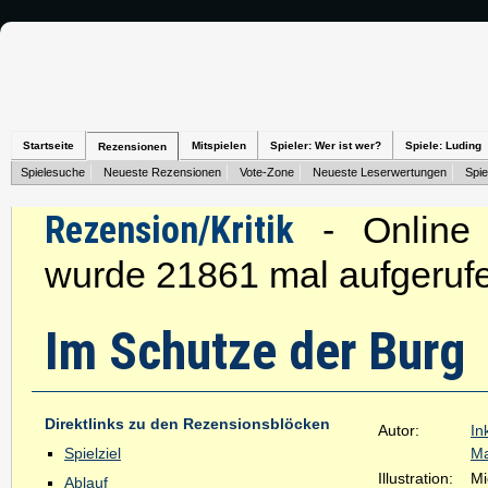
Startseite
Mitspielen
Spieler: Wer ist wer?
Spiele: Luding
Rezensionen
Spielesuche
Neueste Rezensionen
Vote-Zone
Neueste Leserwertungen
Spie
Rezension/Kritik
- Online s
wurde 21861 mal aufgeruf
Im Schutze der Burg
Direktlinks zu den Rezensionsblöcken
Autor:
In
Spielziel
Ma
Illustration:
Mi
Ablauf