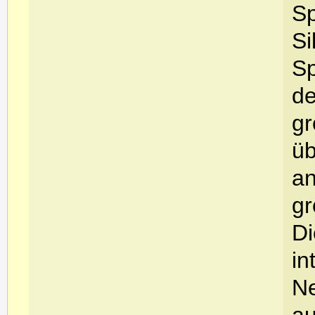
Sp
Si
Sp
de
gr
üb
an
gr
Di
in
Ne