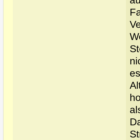
au
Fa
Ve
Wo
St
ni
es
Al
ho
al
Da
St