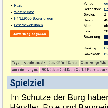
Verlag:
eg
Fazit
Rezension:
Ud
Weitere Infos
Spieler:
2 
H@LL9000-Bewertungen
Dauer:
45
Leserbewertungen
Alter:
ab
Jahr:
20
Bewertung abgeben
Bewertung:
Ranking:
Pl
Download:
Ku
Tags:
Arbeitereinsatz
Ganz OK für 2 Spieler
Gleichzeitige Aktio
Auszeichnungen:
2009, Golden Geek Beste Grafik & Präsentation 
Spielziel
Im Schutze der Burg haben 
Händler, Bote und Baumeis