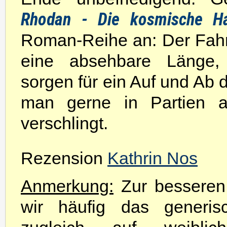
Rhodan - Die kosmische H
Roman-Reihe an: Der Fahrp
eine absehbare Länge, 
sorgen für ein Auf und Ab 
man gerne in Partien a
verschlingt.
Rezension
Kathrin Nos
Anmerkung:
Zur besseren 
wir häufig das generis