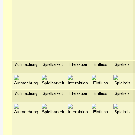
Aufmachung
Spielbarkeit
Interaktion
Einfluss
Spielreiz
Aufmachung
Spielbarkeit
Interaktion
Einfluss
Spielreiz