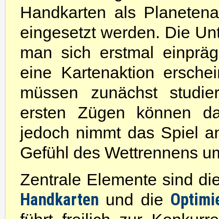
Handkarten als Planetenak
eingesetzt werden. Die Un
man sich erstmal einpräge
eine Kartenaktion erschei
müssen zunächst studie
ersten Zügen können da
jedoch nimmt das Spiel an
Gefühl des Wettrennens um
Zentrale Elemente sind di
Handkarten
Optimi
und die