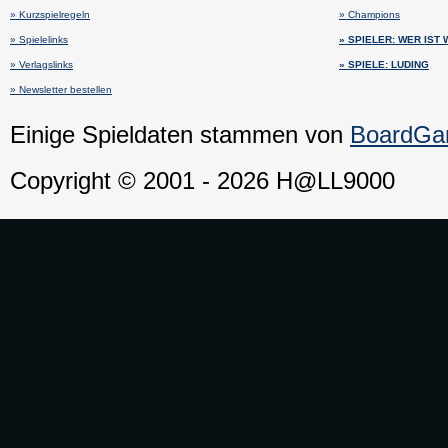
» Kurzspielregeln
» Champions
» Spielelinks
» SPIELER: WER IST
» Verlagslinks
» SPIELE: LUDING
» Newsletter bestellen
Einige Spieldaten stammen von
BoardG
Copyright © 2001 - 2026 H@LL9000