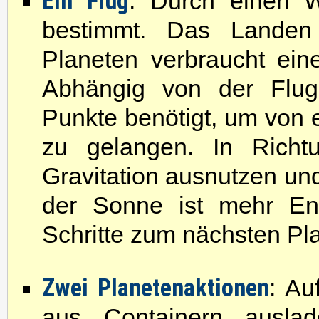
Ein Flug
: Durch einen W
bestimmt. Das Lande
Planeten verbraucht ein
Abhängig von der Flug
Punkte benötigt, um von
zu gelangen. In Rich
Gravitation ausnutzen un
der Sonne ist mehr En
Schritte zum nächsten Pla
Zwei Planetenaktionen
: Au
aus Containern ausla