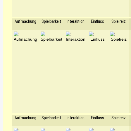
Aufmachung
Spielbarkeit
Interaktion
Einfluss
Spielreiz
Aufmachung
Spielbarkeit
Interaktion
Einfluss
Spielreiz