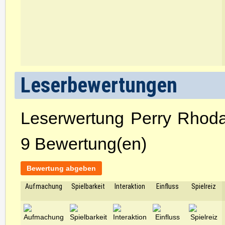
Leserbewertungen
Leserwertung Perry Rhod
9 Bewertung(en)
Bewertung abgeben
Aufmachung
Spielbarkeit
Interaktion
Einfluss
Spielreiz