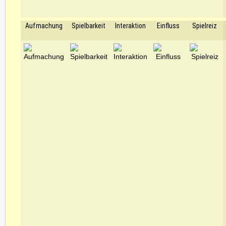
Aufmachung
Spielbarkeit
Interaktion
Einfluss
Spielreiz