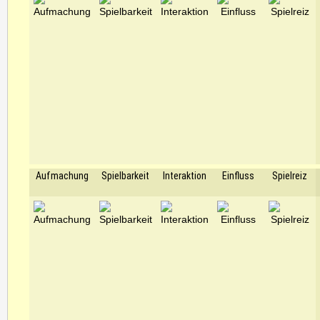
Aufmachung
Spielbarkeit
Interaktion
Einfluss
Spielreiz