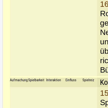
16
Ro
ge
Ne
u
üb
ri
Bü
Ko
Aufmachung
Spielbarkeit
Interaktion
Einfluss
Spielreiz
15
Sp