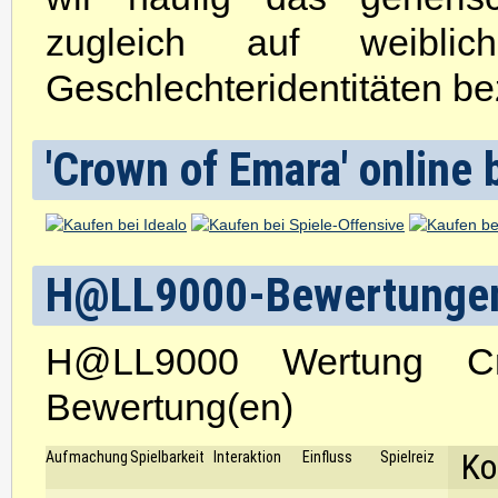
zugleich auf weibli
Geschlechteridentitäten be
'Crown of Emara' online 
H@LL9000-Bewertunge
H@LL9000 Wertung 
Bewertung(en)
Ko
Aufmachung
Spielbarkeit
Interaktion
Einfluss
Spielreiz