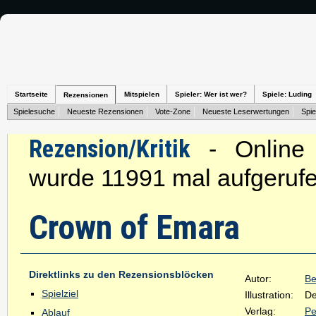
Startseite
Mitspielen
Spieler: Wer ist wer?
Spiele: Luding
Rezensionen
Spielesuche
Neueste Rezensionen
Vote-Zone
Neueste Leserwertungen
Spie
Rezension/Kritik
- Online s
wurde 11991 mal aufgerufe
Crown of Emara
Direktlinks zu den Rezensionsblöcken
Autor:
Be
Spielziel
Illustration:
De
Verlag:
Pe
Ablauf