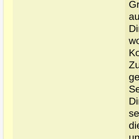
Gr
au
Di
wo
Ko
Zu
ge
Se
Di
se
di
un