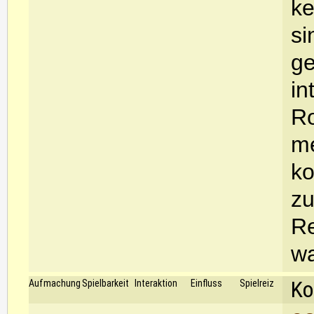
ke
si
ge
in
Ro
me
ko
zu
Re
wa
Ko
Aufmachung
Spielbarkeit
Interaktion
Einfluss
Spielreiz