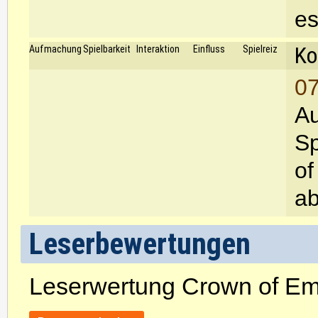
es
Ko
Aufmachung
Spielbarkeit
Interaktion
Einfluss
Spielreiz
07
Au
Sp
of
ab
Leserbewertungen
Leserwertung Crown of E