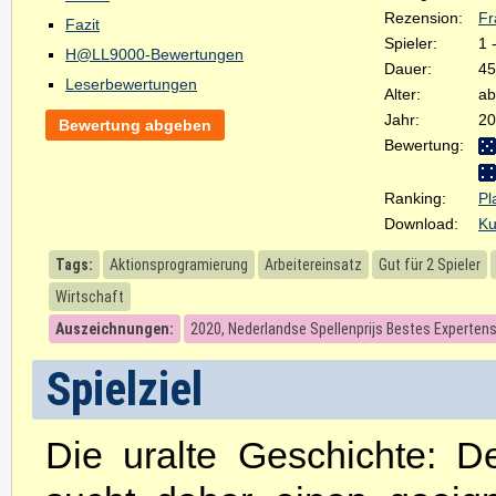
Rezension:
Fr
Fazit
Spieler:
1 
H@LL9000-Bewertungen
Dauer:
45
Leserbewertungen
Alter:
ab
Jahr:
20
Bewertung abgeben
Bewertung:
Ranking:
Pl
Download:
Ku
Tags:
Aktionsprogramierung
Arbeitereinsatz
Gut für 2 Spieler
Wirtschaft
Auszeichnungen:
2020, Nederlandse Spellenprijs Bestes Experten
Spielziel
Die uralte Geschichte: D