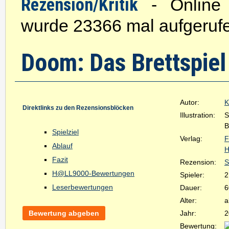
Rezension/Kritik
- Online s
wurde 23366 mal aufgeruf
Doom: Das Brettspiel
Autor:
K
Direktlinks zu den Rezensionsblöcken
Illustration:
S
B
Spielziel
Verlag:
F
Ablauf
H
Fazit
Rezension:
S
H@LL9000-Bewertungen
Spieler:
2
Leserbewertungen
Dauer:
6
Alter:
a
Bewertung abgeben
Jahr:
2
Bewertung: