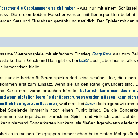
 Forscher die Grabkammer erreicht haben
- was nur mit einem Schlüssel 
muss. Die ersten beiden Forscher werden mit Bonuspunkten belohnt,
werden Sets und Skarabäen gezählt und natürlich: Der Spieler mit den 
eressante Wettrennspiele mit einfachem Einstieg.
Crazy Race
war zum Beisp
u starke Boni. Glück und Boni gibt es bei
Luxor
auch, aber hier ist alle
es immer frisch bleibt.
n nur die beiden äußeren spielen darf: eine schöne Idee, die einen 
nd kommen erst zum Einsatz, wenn sie an den Rand gewandert sind.
lche Karte man wann brauchen könnte.
Natürlich kann man das nie z
nd wenn plötzlich leere Felder übersprungen werden müssen, kann sich 
entlich häufiger zum Besseren
, weil man bei
Luxor
doch irgendwie imme
 bei Spielende immerhin noch einen Punkt bringt. Da die Sonderk
ommen sie irgendwann zurück ins Spiel - und vielleicht auch auf di
o kann niemand Sonderkarten bunkern, sie fließen irgendwann wieder ins
obei es in meinen Testgruppen immer schon beim ersten Mal gezünde