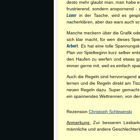
desto mehr glaubt man, man habe es
frustrierend, sondern anspornend -
Luxor
in der Tasche, wird es gespi
nacherklären, aber das wars auch s
Manche meckern über die Grafik oder
sich klar macht, für wen dieses Spie
Arbeit
. Es hat eine tolle Spannungs
Plan vor Spielbeginn kurz selber ents
den Haufen zu werfen und etwas 
immer gerne mit, weil es einfach sp
Auch die Regeln sind hervorragend a
lernen und die Regeln direkt am Tisc
neuen Regeln dazu. Super gemacht
ein spannendes Wettrennen, von denen
Rezension
Christoph Schlewinski
Anmerkung:
Zur besseren Lesbarkei
männliche und andere Geschlechterid