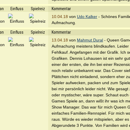
ion
Einfluss
Spielreiz
Kommentar
10.04.18
von
Udo Kalker
- Schönes Famili
Aufmachung.
ion
Einfluss
Spielreiz
Kommentar
13.04.18
von
Mahmut Dural
- Queen Game
Aufmachung meistens blindkaufen. Leider w
Fehlkauf. Angefangen mit der Grafik. Ich
Grafiken. Dennis Lohausen ist ein sehr gut
einer der ersten, die ihn bei einer Rezensi
noch relativ unbekannt war. Das Cover sieht
Plättchen nicht einladend, sondern eher z
Spieler aufwecken, packen und zum Spielen
bei mir persönlich leider nicht. Wie gesagt
oder mystischer, wäre super. Schaut euch 
Games Spiele an, dann wißt ihr was ich me
Show Manager. Das war für mich Queen Gam
einfaches Familien-Rennspiel. Für mich wa
raus. Würde es wieder mitspielen, aber es 
Abgerundete 3 Punkte. Von Familien wird e