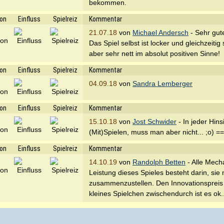
bekommen.
ion
Einfluss
Spielreiz
Kommentar
21.07.18
von
Michael Andersch
- Sehr gut
Das Spiel selbst ist locker und gleichzeit
aber sehr nett im absolut positiven Sinne!
ion
Einfluss
Spielreiz
Kommentar
04.09.18
von
Sandra Lemberger
ion
Einfluss
Spielreiz
Kommentar
15.10.18
von
Jost Schwider
- In jeder Hins
(Mit)Spielen, muss man aber nicht... ;o) ==>
ion
Einfluss
Spielreiz
Kommentar
14.10.19
von
Randolph Betten
- Alle Mech
Leistung dieses Spieles besteht darin, sie
zusammenzustellen. Den Innovationspreis e
kleines Spielchen zwischendurch ist es ok..