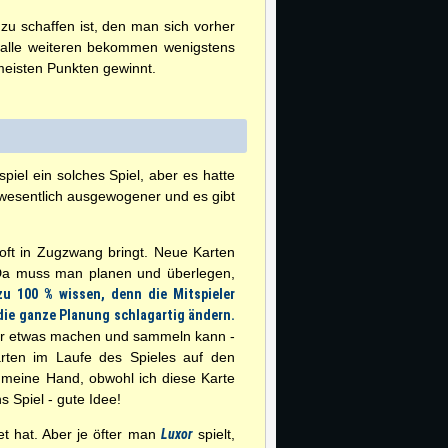
zu schaffen ist, den man sich vorher
 alle weiteren bekommen wenigstens
meisten Punkten gewinnt.
iel ein solches Spiel, aber es hatte
s wesentlich ausgewogener und es gibt
oft in Zugzwang bringt. Neue Karten
 Da muss man planen und überlegen,
u 100 % wissen, denn die Mitspieler
die ganze Planung schlagartig ändern.
r etwas machen und sammeln kann -
arten im Laufe des Spieles auf den
e meine Hand, obwohl ich diese Karte
 Spiel - gute Idee!
t hat. Aber je öfter man
Luxor
spielt,