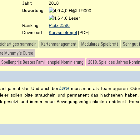
Jahr:
2018
Bewertung:
4,0 H@LL9000
4,6 Leser
Ranking:
Platz 2396
Download:
Kurzspielregel
[PDF]
eichartiges sammeln
Kartenmanagement
Modulares Spielbrett
Sehr gut f
The Mummy´s Curse
 Spellenprijs Bestes Famillienspiel Nominierung
2018, Spiel des Jahres Nomi
 ist ja mal klar. Und auch bei
Luxor
muss man als Team agieren. Oder
pieler sollen bitte straucheln und permanent das Nachsehen haben
 gesetzt und immer neue Bewegungsmöglichkeiten entdeckt. Forsc