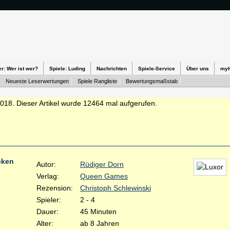
er: Wer ist wer?
Spiele: Luding
Nachrichten
Spiele-Service
Über uns
my
Neueste Leserwertungen
Spiele Rangliste
Bewertungsmaßstab
2018. Dieser Artikel wurde 12464 mal aufgerufen.
cken
Autor:
Rüdiger Dorn
Verlag:
Queen Games
Rezension:
Christoph Schlewinski
Spieler:
2 - 4
Dauer:
45 Minuten
Alter:
ab 8 Jahren