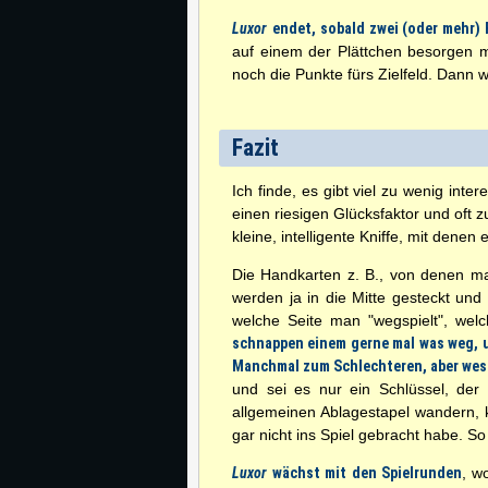
Luxor
endet, sobald zwei (oder mehr)
auf einem der Plättchen besorgen 
noch die Punkte fürs Zielfeld. Dann 
Fazit
Ich finde, es gibt viel zu wenig int
einen riesigen Glücksfaktor und oft z
kleine, intelligente Kniffe, mit denen 
Die Handkarten z. B., von denen ma
werden ja in die Mitte gesteckt u
welche Seite man "wegspielt", we
schnappen einem gerne mal was weg, u
Manchmal zum Schlechteren, aber wes
und sei es nur ein Schlüssel, der
allgemeinen Ablagestapel wandern, k
gar nicht ins Spiel gebracht habe. S
Luxor
wächst mit den Spielrunden
, w