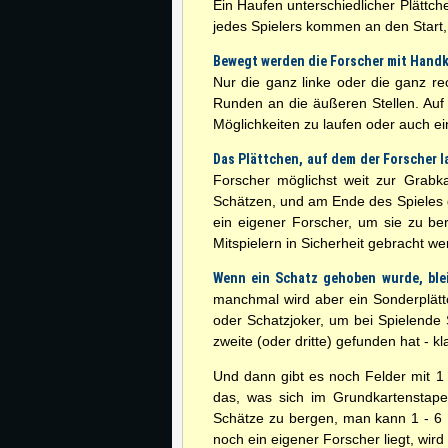
Ein Haufen unterschiedlicher Plättc
jedes Spielers kommen an den Start, 
Bewegt werden die Forscher mit Hand
Nur die ganz linke oder die ganz re
Runden an die äußeren Stellen. Auf
Möglichkeiten zu laufen oder auch ein
Das Plättchen, auf dem der Forscher l
Forscher möglichst weit zur Grabka
Schätzen, und am Ende des Spieles 
ein eigener Forscher, um sie zu be
Mitspielern in Sicherheit gebracht w
Wenn ein Schatz gehoben wurde, blei
manchmal wird aber ein Sonderplätt
oder Schatzjoker, um bei Spielende 
zweite (oder dritte) gefunden hat - 
Und dann gibt es noch Felder mit 1 
das, was sich im Grundkartenstape
Schätze zu bergen, man kann 1 - 6 
noch ein eigener Forscher liegt, wird 