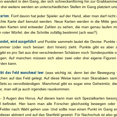
hen wandert in den Gang, der sich schneckenförmig hin zur Grabkamm
drei weitere werden an unterschiedlichen Stellen im Gang platziert un
karten
. Fünf davon hat jeder Spieler auf der Hand, aber man darf nich
chte Karte darf benutzt werden. Neue Karten werden in die Mitte ge
 den Karten sind entweder Zahlen zu sehen, die man genau laufen m
 roter Würfel, der die Schritte zufällig bestimmt (ach was?).
andet, wird ausgeführt
und Punkte sammeln lautet die Devise. Punkte
mmer (oder noch besser: dort hinein) zieht. Punkte gibt es aber 
gibt es pro Set aus drei verschiedenen Schätzen noch Sonderpunkte o
rgen. Auf manchen müssen sich aber zwei oder drei eigene Figuren
erden kann.
bt das Feld manchmal leer
(was wichtig ist, denn bei der Bewegung 
chen auf das Feld gelegt. Auf diese Weise kann man Skarabäen sam
Sets zu vervollständigen. Manchmal gibt es sogar eine Geheimtür, die 
klar, man will ja auch irgendwo rauskommen.
- 3 Augen des Horus. Auf diesen kann man sich Spezialkarten besorgen
l befindet. Hier kann man alle Forscher gleichzeitig bewegen ode
Felder nach Wahl gehen usw. Und sollte man einen Punkt im Gang er
dieser aktiviert und auf das Startfeld gesetzt. Für Nachschub ist also g