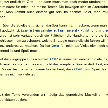
 jetzt endlich im Griff - und dann muss man doch wieder umdenken. M
 zumindest für mich und meine Tester. Die bewegen sich im Altersrah
elt. Man kommt auch einfach gut rein ins nächste Spiel, man mus
chon.
 über die Spieltiefe ... sicher, darüber kann man meckern, wenn man
l gedacht ist.
Luxor
ist ein gehobenes Familienspiel - Punkt. Und in di
kurve, ist sehr variabel durch die Plättchen, die Handkarten und die
chlüsseln, um zu schauen, welche Strategie man vielleicht fahren will -
ganz anderes zu machen. Da hat
Luxor
für mich als Vielspieler noch 
annend ist und Spaß macht.
uf die Zielgruppe zugeschnitten.
Luxor
ist eines der wenigen Spiele, 
h lesen kann - denn es wird nicht das komplette Spiel erklärt. Erst, w
. Meine Testmenschen waren hocherfreut, dass
Luxor
zum "Spiel des J
 es nicht so viele gibt.
t der Texte verwenden wir häufig das generische Maskulinum, wel
entitäten bezieht.