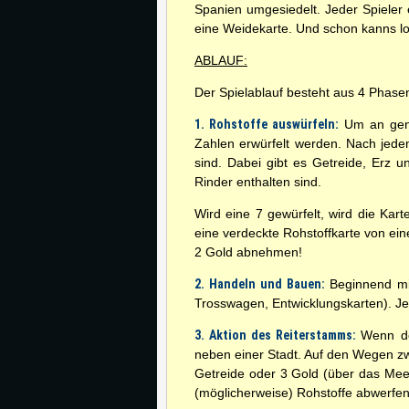
Spanien umgesiedelt. Jeder Spieler 
eine Weidekarte. Und schon kanns l
ABLAUF:
Der Spielablauf besteht aus 4 Phase
1. Rohstoffe auswürfeln:
Um an genü
Zahlen erwürfelt werden. Nach jedem 
sind. Dabei gibt es Getreide, Erz 
Rinder enthalten sind.
Wird eine 7 gewürfelt, wird die Kar
eine verdeckte Rohstoffkarte von ein
2 Gold abnehmen!
2. Handeln und Bauen:
Beginnend mit
Trosswagen, Entwicklungskarten). Jed
3. Aktion des Reiterstamms:
Wenn de
neben einer Stadt. Auf den Wegen zwis
Getreide oder 3 Gold (über das Mee
(möglicherweise) Rohstoffe abwerfe