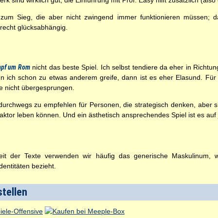
k sind wirklich gut; die Einführung mit Prof. Easy hilft zusätzlich (also
 zum Sieg, die aber nicht zwingend immer funktionieren müssen; d
recht glücksabhängig.
pf um Rom
nicht das beste Spiel. Ich selbst tendiere da eher in Richtu
enn ich schon zu etwas anderem greife, dann ist es eher Elasund. Fü
ke nicht übergesprungen.
durchwegs zu empfehlen für Personen, die strategisch denken, aber si
ktor leben können. Und ein ästhetisch ansprechendes Spiel ist es auf 
t der Texte verwenden wir häufig das generische Maskulinum, wel
entitäten bezieht.
tellen