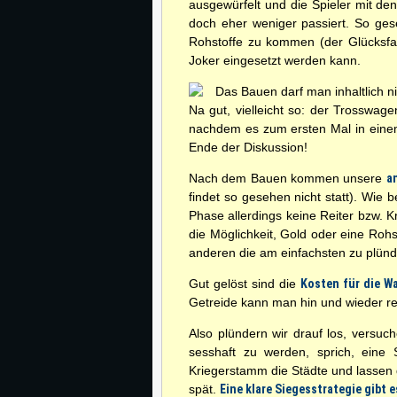
ausgewürfelt und die Spieler mit d
doch eher weniger passiert. So ges
Rohstoffe zu kommen (der Glücksfakt
Joker eingesetzt werden kann.
Das Bauen darf man inhaltlich 
Na gut, vielleicht so: der Trosswage
nachdem es zum ersten Mal in einem
Ende der Diskussion!
Nach dem Bauen kommen unsere
a
findet so gesehen nicht statt). Wie 
Phase allerdings keine Reiter bzw. K
die Möglichkeit, Gold oder eine Roh
anderen die am einfachsten zu plün
Gut gelöst sind die
Kosten für die W
Getreide kann man hin und wieder r
Also plündern wir drauf los, versuc
sesshaft zu werden, sprich, eine 
Kriegerstamm die Städte und lassen 
spät.
Eine klare Siegesstrategie gibt e