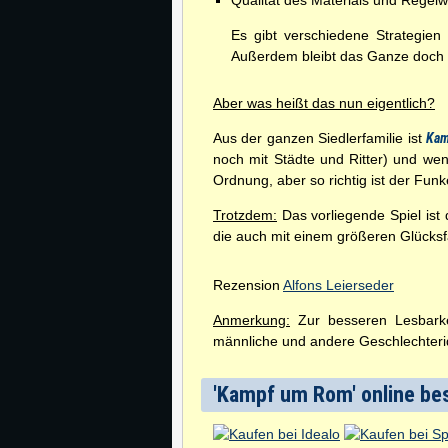
Qualität des Materials und Regelwer
Es gibt verschiedene Strategien
Außerdem bleibt das Ganze doch 
Aber was heißt das nun eigentlich?
Aus der ganzen Siedlerfamilie ist
Kam
noch mit Städte und Ritter) und w
Ordnung, aber so richtig ist der Fun
Trotzdem:
Das vorliegende Spiel ist 
die auch mit einem größeren Glücksfa
Rezension
Alfons Leierseder
Anmerkung:
Zur besseren Lesbarkei
männliche und andere Geschlechterid
'Kampf um Rom' online bes