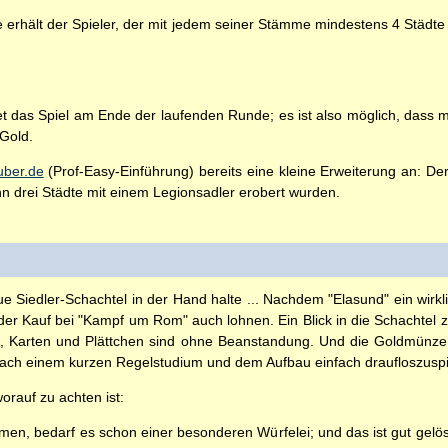
 erhält der Spieler, der mit jedem seiner Stämme mindestens 4 Städte 
 das Spiel am Ende der laufenden Runde; es ist also möglich, dass m
Gold.
uber.de
(Prof-Easy-Einführung) bereits eine kleine Erweiterung an: De
nn drei Städte mit einem Legionsadler erobert wurden.
e Siedler-Schachtel in der Hand halte ... Nachdem "Elasund" ein wirkl
 der Kauf bei "Kampf um Rom" auch lohnen. Ein Blick in die Schachtel z
eln, Karten und Plättchen sind ohne Beanstandung. Und die Goldmünz
nach einem kurzen Regelstudium und dem Aufbau einfach draufloszuspi
worauf zu achten ist:
, bedarf es schon einer besonderen Würfelei; und das ist gut gelös