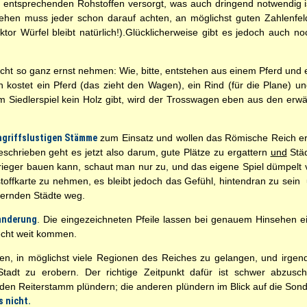
en entsprechenden Rohstoffen versorgt, was auch dringend notwendig 
ehen muss jeder schon darauf achten, an möglichst guten Zahlenfel
or Würfel bleibt natürlich!).Glücklicherweise gibt es jedoch auch n
nicht so ganz ernst nehmen: Wie, bitte, entstehen aus einem Pferd und 
n kostet ein Pferd (das zieht den Wagen), ein Rind (für die Plane) u
 Siedlerspiel kein Holz gibt, wird der Trosswagen eben aus den erwä
ngriffslustigen Stämme
zum Einsatz und wollen das Römische Reich e
beschrieben geht es jetzt also darum, gute Plätze zu ergattern
und
Städ
rieger bauen kann, schaut man nur zu, und das eigene Spiel dümpelt v
stoffkarte zu nehmen, es bleibt jedoch das Gefühl, hintendran zu sei
dernden Städte weg.
anderung
. Die eingezeichneten Pfeile lassen bei genauem Hinsehen e
echt weit kommen.
hen, in möglichst viele Regionen des Reiches zu gelangen, und irgend
Stadt zu erobern. Der richtige Zeitpunkt dafür ist schwer abzus
den Reiterstamm plündern; die anderen plündern im Blick auf die Sond
s nicht.