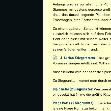
Anfangs wird es vor allem ums Plün
Stammes mindestens genauso groß ist
dazu das darauf liegende Plättchen
Trosswagen, eine Fortschritts- oder 
Zu einem späteren Zeitpunkt können 
zusätzlich müssen sich auf dem Fel
zieht der Spieler mit seinem Reiter
Siegpunkt erzielt. In den nächsten 
seinen Städten entfernt sind.
4. Aktion Kriegerstamm:
Hier gil
Voraussetzungen erfüllt sind. Will e
Anschließend wird der nächste Spiele
Zu Siegpunkten kommt man durch ero
Diplomatie (2 Siegpunkte):
Wer zuerst
eingesetzt hat (= wie die größte Ritt
Plage Roms (2 Siegpunkte):
5 verschi
je eine Plage Roms zu bekommen).