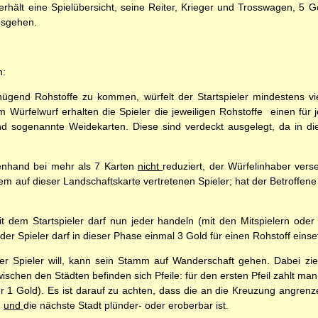
erhält eine Spielübersicht, seine Reiter, Krieger und Trosswagen, 5
osgehen.
n:
gend Rohstoffe zu kommen, würfelt der Startspieler mindestens vi
Würfelwurf erhalten die Spieler die jeweiligen Rohstoffe  einen für 
und sogenannte Weidekarten. Diese sind verdeckt ausgelegt, da in d
tenhand bei mehr als 7 Karten
nicht
reduziert, der Würfelinhaber verse
em auf dieser Landschaftskarte vertretenen Spieler; hat der Betroffene
 dem Startspieler darf nun jeder handeln (mit den Mitspielern oder 
er Spieler darf in dieser Phase einmal 3 Gold für einen Rohstoff einse
r Spieler will, kann sein Stamm auf Wanderschaft gehen. Dabei zieh
chen den Städten befinden sich Pfeile: für den ersten Pfeil zahlt man 
r 1 Gold). Es ist darauf zu achten, dass die an die Kreuzung angren
n
und
die nächste Stadt plünder- oder eroberbar ist.