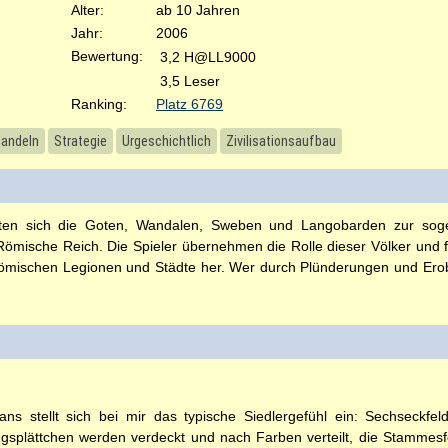
Alter:
ab 10 Jahren
Jahr:
2006
Bewertung:
3,2 H@LL9000
3,5 Leser
Ranking:
Platz 6769
andeln
Strategie
Urgeschichtlich
Zivilisationsaufbau
chten sich die Goten, Wandalen, Sweben und Langobarden zur sog
Römische Reich. Die Spieler übernehmen die Rolle dieser Völker und 
römischen Legionen und Städte her. Wer durch Plünderungen und Erob
ns stellt sich bei mir das typische Siedlergefühl ein: Sechseckfel
ngsplättchen werden verdeckt und nach Farben verteilt, die Stammes