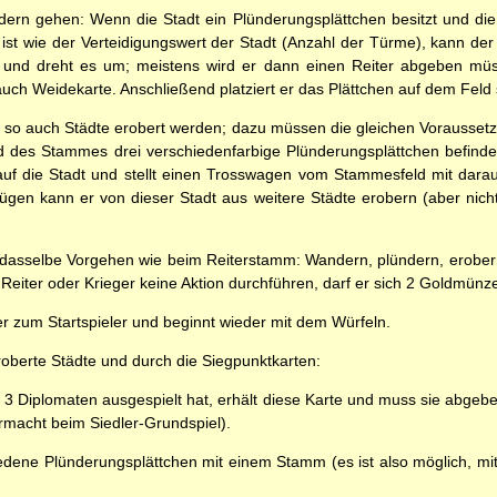
dern gehen: Wenn die Stadt ein Plünderungsplättchen besitzt und die
 wie der Verteidigungswert der Stadt (Anzahl der Türme), kann der 
 und dreht es um; meistens wird er dann einen Reiter abgeben müs
auch Weidekarte. Anschließend platziert er das Plättchen auf dem Fel
so auch Städte erobert werden; dazu müssen die gleichen Voraussetzu
d des Stammes drei verschiedenfarbige Plünderungsplättchen befinden
 auf die Stadt und stellt einen Trosswagen vom Stammesfeld mit darau
Zügen kann er von dieser Stadt aus weitere Städte erobern (aber nicht
t dasselbe Vorgehen wie beim Reiterstamm: Wandern, plündern, erobern
in Reiter oder Krieger keine Aktion durchführen, darf er sich 2 Goldmü
r zum Startspieler und beginnt wieder mit dem Würfeln.
berte Städte und durch die Siegpunktkarten:
 3 Diplomaten ausgespielt hat, erhält diese Karte und muss sie abgeb
ermacht beim Siedler-Grundspiel).
edene Plünderungsplättchen mit einem Stamm (es ist also möglich, m