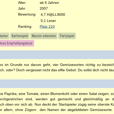
Alter:
ab 6 Jahren
Jahr:
2007
Bewertung:
4,7 H@LL9000
5,1 Leser
Ranking:
Platz 210
Humor
Kartenspiel
Muster erkennen
Partyspiel
ahres Empfehlungsliste
 es im Grunde nur darum geht, vier Gemüsesorten richtig zu bezei
, oder? Doch vergesset nicht das elfte Gebot: Du sollst dich nicht täu
ine Paprika, eine Tomate, einen Blumenkohl oder einen Salat zeigen, s
hgestrichen sind, werden gut gemischt und gleichmäßig an die 
h oben vor sich ab. Nun deckt der Startspieler zügig seine oberste Kart
 vor allem, ohne Zögern  den Namen der abgebildeten Gemüsesorte.