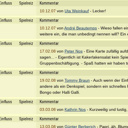
Einfluss
Spielreiz
Kommentar
10.12.07
von
Uta Weinkauf
- Lecker!
Einfluss
Spielreiz
Kommentar
10.12.07
von
André Beautemps
- Wieso fallen e
weitere ein, die man unbedingt nennen will? Ein e
Einfluss
Spielreiz
Kommentar
17.02.08
von
Peter Nos
- Eine Karte zufällig auf
sagen... - Eigentlich ist Kakerlakensalat kein Sp
Gruppenbschäftigung. - Spaß hatten wir haben tr
Einfluss
Spielreiz
Kommentar
19.02.08
von
Tommy Braun
- Auch wenn der Einf
andere als ein Denkspiel, sondern ein schnelles R
Bongo oder Halli Galli.
Einfluss
Spielreiz
Kommentar
03.03.08
von
Kathrin Nos
- Kurzweilig und lustig
Einfluss
Spielreiz
Kommentar
13.03.08
von
Günter Berberich
- Papri..äh..Blume