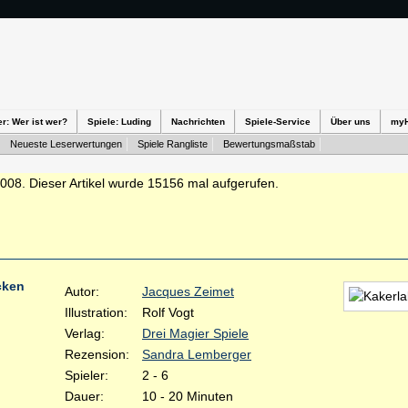
er: Wer ist wer?
Spiele: Luding
Nachrichten
Spiele-Service
Über uns
my
Neueste Leserwertungen
Spiele Rangliste
Bewertungsmaßstab
2008. Dieser Artikel wurde 15156 mal aufgerufen.
cken
Autor:
Jacques Zeimet
Illustration:
Rolf Vogt
Verlag:
Drei Magier Spiele
Rezension:
Sandra Lemberger
Spieler:
2 - 6
Dauer:
10 - 20 Minuten