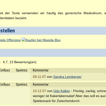
t der Texte verwenden wir häufig das generische Maskulinum, wel
entitäten bezieht.
estellen
t:
4,7, 13 Bewertung(en)
Einfluss
Spielreiz
Kommentar
09.11.07
von
Sandra Lemberger
Einfluss
Spielreiz
Kommentar
10.12.07
von
Udo Kalker
- Flockig, zackig, schne
weniger ist Kakerlakensalat! Aber das soll es auc
Spielesnack für Zwischendurch.