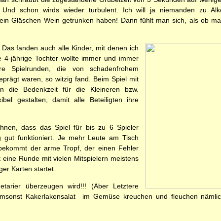
. Und schon wirds wieder turbulent. Ich will ja niemanden zu Al
in Gläschen Wein getrunken haben! Dann fühlt man sich, als ob man
! Das fanden auch alle Kinder, mit denen ich
e 4-jährige Tochter wollte immer und immer
ere Spielrunden, die von schadenfrohem
eprägt waren, so witzig fand. Beim Spiel mit
n die Bedenkzeit für die Kleineren bzw.
bel gestalten, damit alle Beteiligten ihre
hnen, dass das Spiel für bis zu 6 Spieler
g gut funktioniert. Je mehr Leute am Tisch
bekommt der arme Tropf, der einen Fehler
t eine Runde mit vielen Mitspielern meistens
er Karten startet.
etarier überzeugen wird!!! (Aber Letztere
 umsonst Kakerlakensalat  im Gemüse kreuchen und fleuchen näm