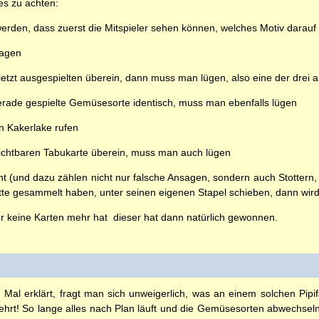
des zu achten:
rden, dass zuerst die Mitspieler sehen können, welches Motiv darauf a
sagen
letzt ausgespielten überein, dann muss man lügen, also eine der drei
gerade gespielte Gemüsesorte identisch, muss man ebenfalls lügen
Kakerlake rufen
sichtbaren Tabukarte überein, muss man auch lügen
 (und dazu zählen nicht nur falsche Ansagen, sondern auch Stottern,
mitte gesammelt haben, unter seinen eigenen Stapel schieben, dann wird 
r keine Karten mehr hat  dieser hat dann natürlich gewonnen.
l erklärt, fragt man sich unweigerlich, was an einem solchen Pipifax
lehrt! So lange alles nach Plan läuft und die Gemüsesorten abwechseln