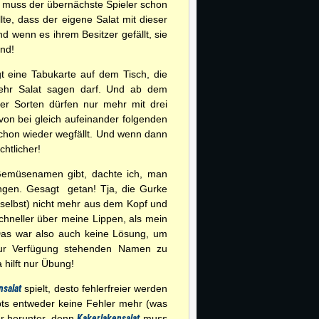
, muss der übernächste Spieler schon
e, dass der eigene Salat mit dieser
d wenn es ihrem Besitzer gefällt, sie
end!
gt eine Tabukarte auf dem Tisch, die
hr Salat sagen darf. Und ab dem
ier Sorten dürfen nur mehr mit drei
on bei gleich aufeinander folgenden
chon wieder wegfällt. Und wenn dann
chtlicher!
Gemüsenamen gibt, dachte ich, man
ngen. Gesagt  getan! Tja, die Gurke
 selbst) nicht mehr aus dem Kopf und
chneller über meine Lippen, als mein
Das war also auch keine Lösung, um
ur Verfügung stehenden Namen zu
hilft nur Übung!
nsalat
spielt, desto fehlerfreier werden
bts entweder keine Fehler mehr (was
er herunter, denn
Kakerlakensalat
muss