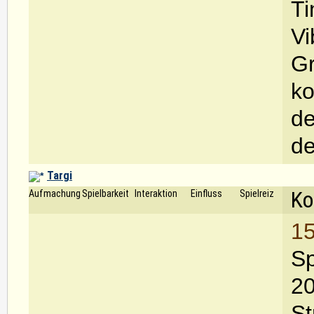
Ti
Vi
Gr
ko
de
de
Targi
Ko
Aufmachung
Spielbarkeit
Interaktion
Einfluss
Spielreiz
15
Sp
20
St