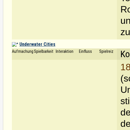
Ro
un
zu
Underwater Cities
Ko
Aufmachung
Spielbarkeit
Interaktion
Einfluss
Spielreiz
18
(s
Un
st
de
de