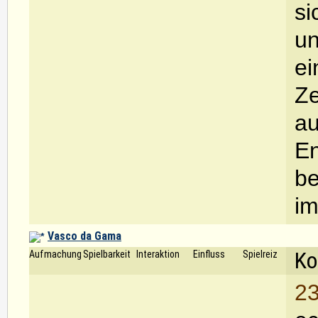
si
un
ei
Ze
au
En
be
im
Vasco da Gama
Ko
Aufmachung
Spielbarkeit
Interaktion
Einfluss
Spielreiz
23