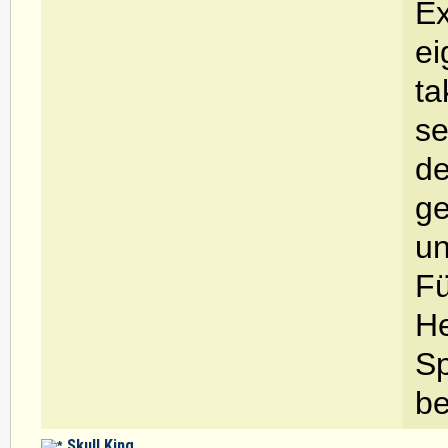
Ex
ei
ta
se
de
ge
un
Fü
He
Sp
be
Skull King