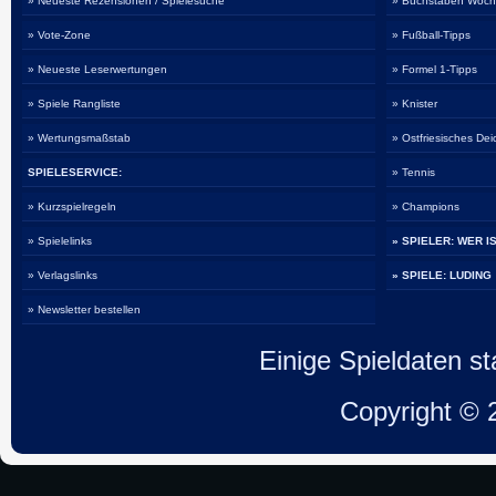
» Neueste Rezensionen / Spielesuche
» Buchstaben Woch
» Vote-Zone
» Fußball-Tipps
» Neueste Leserwertungen
» Formel 1-Tipps
» Spiele Rangliste
» Knister
» Wertungsmaßstab
» Ostfriesisches De
SPIELESERVICE:
» Tennis
» Kurzspielregeln
» Champions
» Spielelinks
» SPIELER: WER I
» Verlagslinks
» SPIELE: LUDING
» Newsletter bestellen
Einige Spieldaten 
Copyright ©