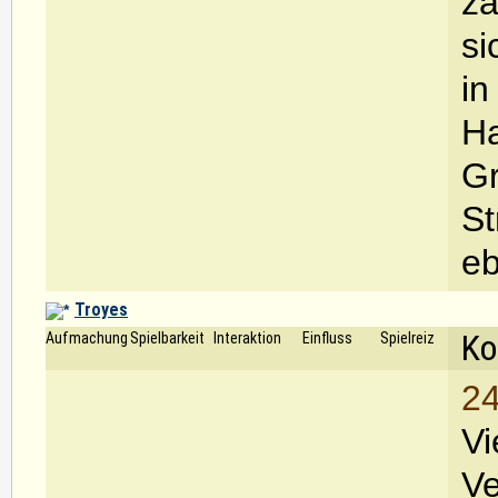
za
si
in
H
Gr
St
eb
Troyes
Ko
Aufmachung
Spielbarkeit
Interaktion
Einfluss
Spielreiz
24
Vi
Ve