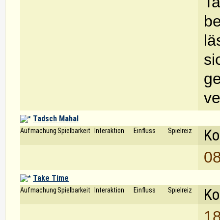
Ta
be
lä
si
ge
ve
Tadsch Mahal
Ko
Aufmachung
Spielbarkeit
Interaktion
Einfluss
Spielreiz
08
Take Time
Ko
Aufmachung
Spielbarkeit
Interaktion
Einfluss
Spielreiz
18