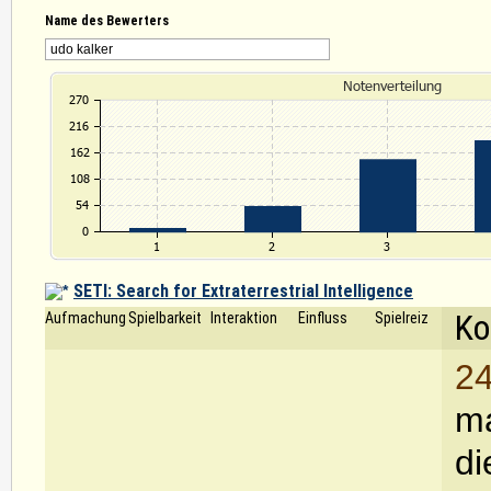
Name des Bewerters
SETI: Search for Extraterrestrial Intelligence
Ko
Aufmachung
Spielbarkeit
Interaktion
Einfluss
Spielreiz
24
ma
di