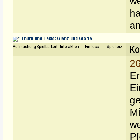
we
ha
an
Thurn und Taxis: Glanz und Gloria
Ko
Aufmachung
Spielbarkeit
Interaktion
Einfluss
Spielreiz
26
Er
Ei
ge
Mi
w
Pf