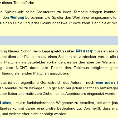
z dieser Tempelfarbe.
n Spieler alle seine Abenteurer zu ihren Tempeln bringen konnte, 
ßenden
Wertung
berechnen alle Spieler den Wert ihrer eingesammelte
all einen Punkt und jeder Goldnugget zwei Punkte zählt. Der Spieler m
 völlig Neues. Schon beim Legespiel-Klassiker
Take it easy
mussten alle S
bei dient der Plättchensatz eines Spielers als verdeckter Vorrat, alle
r Plättchen als Legefelder vorhanden, es werden aber bei Weitem ni
iegt also NICHT darin, alle Felder des Tableaus möglichst ges
erfügung stehenden Plättchen auszuloten.
das ist der eigentliche Geniestreich des Autors - noch
eine andere 
 Abenteurer zu bewegen. Es gilt also bei jedem Plättchen abzuwägen, 
oder lieber alternativ zum Ziehen eines Abenteurers eingesetzt werden 
ättchen
, um ein funktionierendes Wegenetz zu erstellen, bei dem je
ländes kommt daher eine große Bedeutung zu. Das heißt, dass man 
 und welche eher nicht benötigt werden.