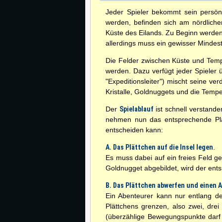
Jeder Spieler bekommt sein persön
werden, befinden sich am nördlich
Küste des Eilands. Zu Beginn werden 
allerdings muss ein gewisser Minde
Die Felder zwischen Küste und Temp
werden. Dazu verfügt jeder Spieler 
"Expeditionsleiter") mischt seine ve
Kristalle, Goldnuggets und die Tempel
Der
Spielablauf
ist schnell verstande
nehmen nun das entsprechende Plätt
entscheiden kann:
A. Das Plättchen auf die Insel legen
.
Es muss dabei auf ein freies Feld gel
Goldnugget abgebildet, wird der ent
B. Das Plättchen abwerfen und einen 
Ein Abenteurer kann nur entlang de
Plättchens grenzen, also zwei, drei
(überzählige Bewegungspunkte darf m