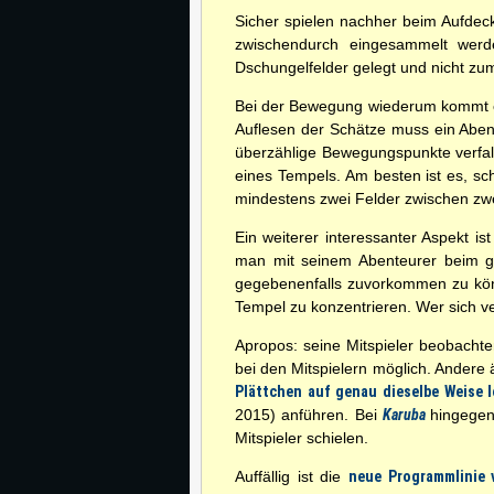
Sicher spielen nachher beim Aufde
zwischendurch eingesammelt werd
Dschungelfelder gelegt und nicht 
Bei der Bewegung wiederum kommt es
Auflesen der Schätze muss ein Abe
überzählige Bewegungspunkte verfall
eines Tempels. Am besten ist es, sc
mindestens zwei Felder zwischen zwe
Ein weiterer interessanter Aspekt is
man mit seinem Abenteurer beim gl
gegebenenfalls zuvorkommen zu könn
Tempel zu konzentrieren. Wer sich v
Apropos: seine Mitspieler beobach
bei den Mitspielern möglich. Andere
Plättchen auf genau dieselbe Weise 
2015) anführen. Bei
Karuba
hingegen
Mitspieler schielen.
Auffällig ist die
neue Programmlinie