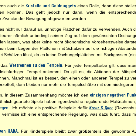
cken auch die
Kristalle und Goldnuggets
eines Rolle, denn diese stell
en können. Das geht jedoch nur dann, wenn die entsprechenden
zum Zwecke der Bewegung abgeworfen werden.
 nicht nur darauf an, unnötige Plättchen dafür zu verwenden. Auch 
nteurer nämlich unbedingt seinen Zug auf dem gewünschten Dschung
en lassen, was aber keine recht ökonomische Vorgehensweise darstellt
hon beim Legen der Plättchen mit Schätzen auf die richtigen Abstän
i Schätzen lässt, da es keine Dschungelplättchen mit Sackgassen (e
t das
Wettrennen zu den Tempeln
. Für jede Tempelfarbe gilt, dass ma
eichfarbigen Tempel ankommt. Da gilt es, die Aktionen der Mitspi
en. Manchmal ist es besser, den einen oder anderen Tempel zu vern
erzettelt, dem bleiben nur mehr die Tempelschätze mit den niedrigeren
ten. In diesem Zusammenhang möchte ich den
einzigen negativen Punk
 ähnlich geartete Spiele haben irgendwelche regulierende Maßnahmen, d
legen
. Ich möchte als positive Beispiele dafür
Kreuz & Quer
(Ravensbu
 vermisse ich eine entsprechende Regelung, was dazu führt, dass ma
 von HABA
. Für Kinderspiele bleibt zwar größtenteils die gewohnte