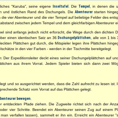
liches "Karuba", seine eigene
Inseltafel
. Die
Tempel
, in denen die 
en und östlichen Rand des Dschungels. Die
Abenteurer
starten hinge
die vier Abenteurer und die vier Tempel auf beliebige Felder des ents
stabstand zwischen jedem Tempel und dem gleichfarbigen Abenteurer e
el sind anfangs jedoch nicht erforscht, die Wege durch den dichten 
über einen identischen Satz an 36
Dschungelplättchen
, alle von 1 bis
rdeckten Plättchen gut durch, die Mitspieler legen ihre Plättchen hinge
schätze in den vier Farben - werden in der Tischmitte bereitgelegt.
n: Der Expeditionsleiter deckt eines seiner Dschungelplättchen auf und
chen aus ihrem Vorrat. Jedem Spieler bieten sich dann zwei Möglich
egt und so ausgerichtet werden, dass die Zahl aufrecht zu lesen ist. I
sprechende Schatz vom Vorrat auf das Plättchen gelegt.
Abenteurer bewegen
.
r entdeckten Pfade ziehen. Die Zugweite richtet sich nach der An
 oder vier Schritte. Beendet ein Abenteurer seinen Zug auf einem Pl
an verfallen lassen), sammelt er ihn ein. Erreicht ein Abenteurer "