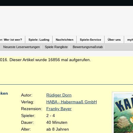
er: Wer ist wer?
Spiele: Luding
Nachrichten
Spiele-Service
Über uns
my
Neueste Leserwertungen
Spiele Rangliste
Bewertungsmaßstab
2016. Dieser Artikel wurde 16856 mal aufgerufen.
cken
Autor:
Rüdiger Dorn
Verlag:
HABA - Habermaaß GmbH
Rezension:
Franky Bayer
Spieler:
2 - 4
Dauer:
40 Minuten
Alter:
ab 8 Jahren