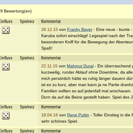
 9 Bewertung(en)
Einfluss
Spielreiz
Kommentar
26.12.15
von
Franky Bayer
- Eine neue - bunte -
Karuba sofort einschlägt! Legespiel nach der Tra
besonderen Kniff für die Bewegung der Abenteure
Spaß!
Einfluss
Spielreiz
Kommentar
22.11.15
von
Mahmut Dural
- Ein überraschend 
kurzweilig, runder Ablauf ohne Downtime, da alle
mich persönlich hätte es ruhig länger dauern dür
ist es zu kurz, aber man kann ja ne Partie dran
Familien sollten es auf jedenfall mal anschauen
Dorn da auf die Beine gestellt haben. Spiel des 
Einfluss
Spielreiz
Kommentar
18.04.16
von
Rene Puttin
- Toller Einstieg in die
sehr schönes Spiel.
Einfluss
Spielreiz
Kommentar