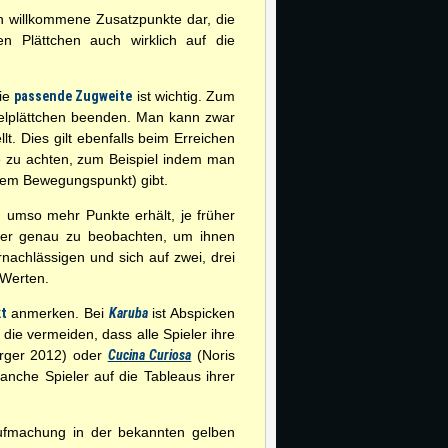
en willkommene Zusatzpunkte dar, die
 Plättchen auch wirklich auf die
die
passende Zugweite
ist wichtig. Zum
elplättchen beenden. Man kann zwar
. Dies gilt ebenfalls beim Erreichen
de zu achten, zum Beispiel indem man
inem Bewegungspunkt) gibt.
n umso mehr Punkte erhält, je früher
eler genau zu beobachten, um ihnen
achlässigen und sich auf zwei, drei
 Werten.
t
anmerken. Bei
Karuba
ist Abspicken
ie vermeiden, dass alle Spieler ihre
rger 2012) oder
Cucina Curiosa
(Noris
nche Spieler auf die Tableaus ihrer
 Aufmachung in der bekannten gelben