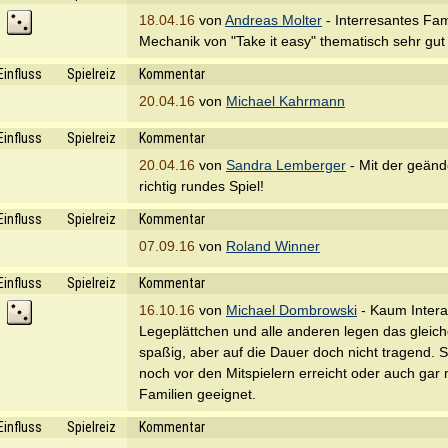
18.04.16
von
Andreas Molter
- Interresantes Fam
Mechanik von "Take it easy" thematisch sehr gut
Einfluss
Spielreiz
Kommentar
20.04.16
von
Michael Kahrmann
Einfluss
Spielreiz
Kommentar
20.04.16
von
Sandra Lemberger
- Mit der geänd
richtig rundes Spiel!
Einfluss
Spielreiz
Kommentar
07.09.16
von
Roland Winner
Einfluss
Spielreiz
Kommentar
16.10.16
von
Michael Dombrowski
- Kaum Interak
Legeplättchen und alle anderen legen das gleiche
spaßig, aber auf die Dauer doch nicht tragend.
noch vor den Mitspielern erreicht oder auch gar 
Familien geeignet.
Einfluss
Spielreiz
Kommentar