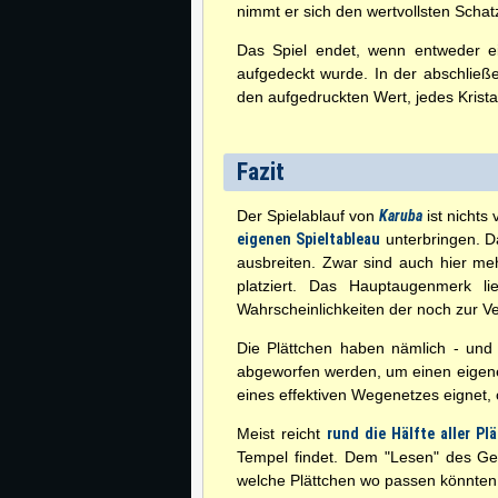
nimmt er sich den wertvollsten Schat
Das Spiel endet, wenn entweder ei
aufgedeckt wurde. In der abschlie
den aufgedruckten Wert, jedes Krist
Fazit
Der Spielablauf von
Karuba
ist nichts
eigenen Spieltableau
unterbringen. Da
ausbreiten. Zwar sind auch hier meh
platziert. Das Hauptaugenmerk l
Wahrscheinlichkeiten der noch zur V
Die Plättchen haben nämlich - und 
abgeworfen werden, um einen eigenen
eines effektiven Wegenetzes eignet, 
Meist reicht
rund die Hälfte aller Pl
Tempel findet. Dem "Lesen" des Ge
welche Plättchen wo passen könnten,