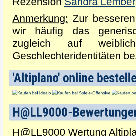
Rezension
Sandra Lember
Anmerkung:
Zur besseren 
wir häufig das generis
zugleich auf weibli
Geschlechteridentitäten be
'Altiplano' online bestell
H@LL9000-Bewertunge
H@LL9000 Wertung Altipl