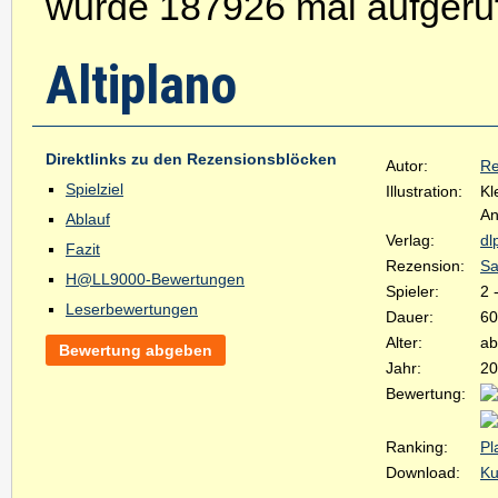
wurde 187926 mal aufgeru
Altiplano
Direktlinks zu den Rezensionsblöcken
Autor:
Re
Spielziel
Illustration:
Kl
An
Ablauf
Verlag:
dl
Fazit
Rezension:
Sa
H@LL9000-Bewertungen
Spieler:
2 
Leserbewertungen
Dauer:
60
Alter:
ab
Bewertung abgeben
Jahr:
20
Bewertung:
Ranking:
Pl
Download:
Ku