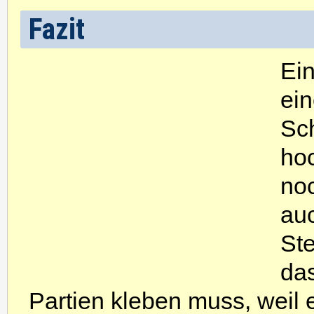
Fazit
Ei
ei
Sc
ho
no
au
St
da
Partien kleben muss, weil e