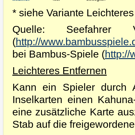
* siehe Variante Leichteres
Quelle: Seefahrer V
(
http://www.bambusspiele.
bei Bambus-Spiele (
http:/
Leichteres Entfernen
Kann ein Spieler durch 
Inselkarten einen Kahuna
eine zusätzliche Karte au
Stab auf die freigewordene