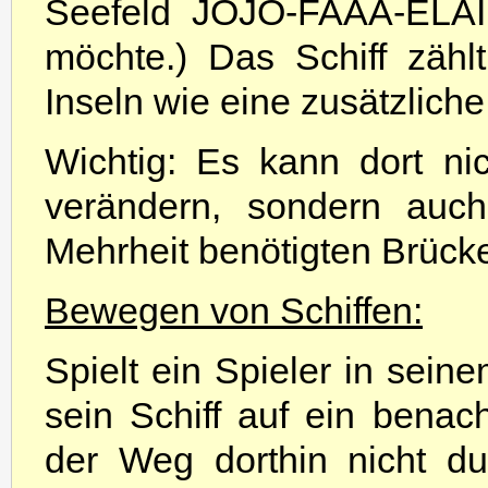
Seefeld JOJO-FAAA-ELA
möchte.) Das Schiff zähl
Inseln wie eine zusätzlich
Wichtig: Es kann dort nic
verändern, sondern auch
Mehrheit benötigten Brücke
Bewegen von Schiffen:
Spielt ein Spieler in sein
sein Schiff auf ein benac
der Weg dorthin nicht du