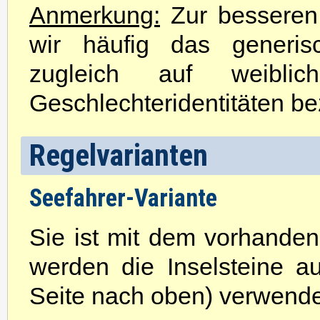
Anmerkung:
Zur besseren 
wir häufig das generis
zugleich auf weibli
Geschlechteridentitäten be
Regelvarianten
Seefahrer-Variante
Sie ist mit dem vorhandene
werden die Inselsteine au
Seite nach oben) verwende