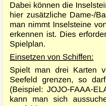
Dabei können die Inselste
hier zusätzliche Dame-/B
man nimmt Inselsteine von
erkennen ist. Dies erford
Spielplan.
Einsetzen von Schiffen:
Spielt man drei Karten 
Seefeld grenzen, so darf
(Beispiel: JOJO-FAAA-EL
kann man sich aussuche