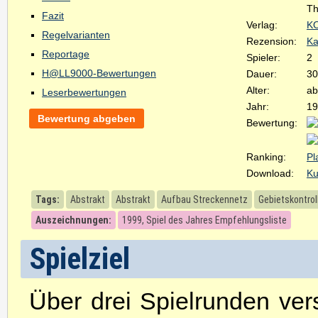
Th
Fazit
Verlag:
K
Regelvarianten
Rezension:
Ka
Reportage
Spieler:
2
H@LL9000-Bewertungen
Dauer:
30
Alter:
ab
Leserbewertungen
Jahr:
19
Bewertung abgeben
Bewertung:
Ranking:
Pl
Download:
Ku
Tags:
Abstrakt
Abstrakt
Aufbau Streckennetz
Gebietskontrol
Auszeichnungen:
1999, Spiel des Jahres Empfehlungsliste
Spielziel
Über drei Spielrunden vers