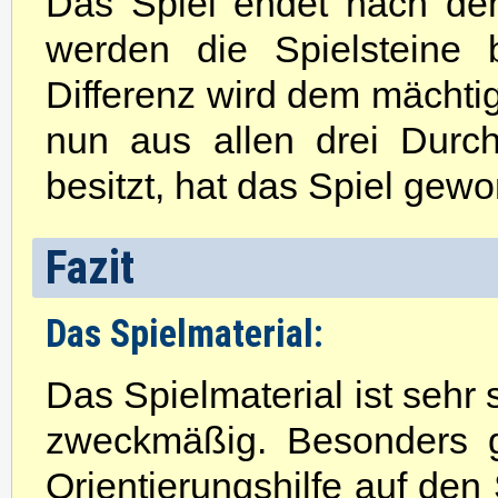
Das Spiel endet nach de
werden die Spielsteine 
Differenz wird dem mächti
nun aus allen drei Durc
besitzt, hat das Spiel gew
Fazit
Das Spielmaterial:
Das Spielmaterial ist sehr
zweckmäßig. Besonders gu
Orientierungshilfe auf den