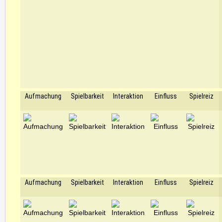
Aufmachung
Spielbarkeit
Interaktion
Einfluss
Spielreiz
Aufmachung
Spielbarkeit
Interaktion
Einfluss
Spielreiz