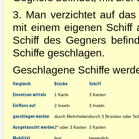
3. Man verzichtet auf das
mit einem eigenen Schiff 
Schiff des Gegners befin
Schiffe geschlagen.
Geschlagene Schiffe werd
Vergleich
Brücke
Schiff
Einsetzen mittels
1 Karte
3 Karten
Einfluss auf
2 Inseln
3 Inseln
geschlagen werden
durch Mehrheiten
durch 3 Brücken oder Schi
Ausgetauscht werden
2* oder 3 Karten
3 Karten
Mobilität
fest
beweglich