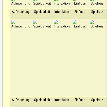
Aufmachung
Spielbarkeit
Interaktion
Einfluss
Spielreiz
Aufmachung
Spielbarkeit
Interaktion
Einfluss
Spielreiz