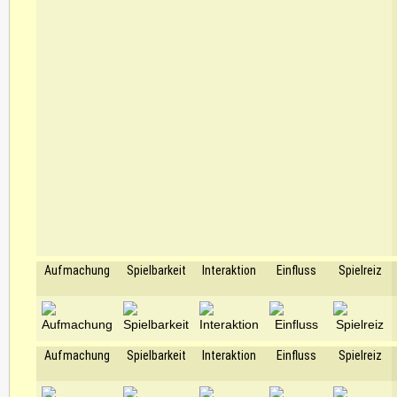
Aufmachung
Spielbarkeit
Interaktion
Einfluss
Spielreiz
Aufmachung
Spielbarkeit
Interaktion
Einfluss
Spielreiz