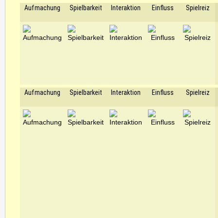
Aufmachung
Spielbarkeit
Interaktion
Einfluss
Spielreiz
Aufmachung
Spielbarkeit
Interaktion
Einfluss
Spielreiz