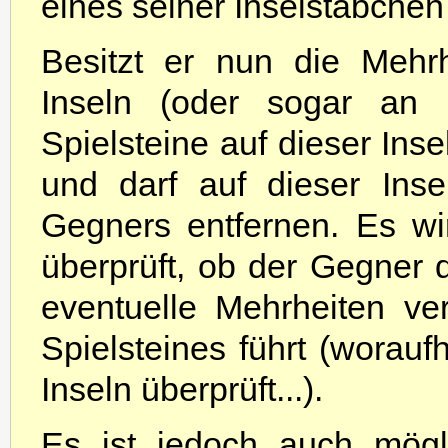
eines seiner Inselstäbchen 
Besitzt er nun die Mehr
Inseln (oder sogar an b
Spielsteine auf dieser Inse
und darf auf dieser Inse
Gegners entfernen. Es wi
überprüft, ob der Gegner d
eventuelle Mehrheiten ve
Spielsteines führt (worau
Inseln überprüft...).
Es ist jedoch auch mögl