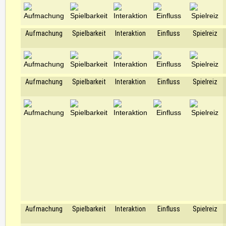
Aufmachung
Spielbarkeit
Interaktion
Einfluss
Spielreiz
Aufmachung
Spielbarkeit
Interaktion
Einfluss
Spielreiz
Aufmachung
Spielbarkeit
Interaktion
Einfluss
Spielreiz