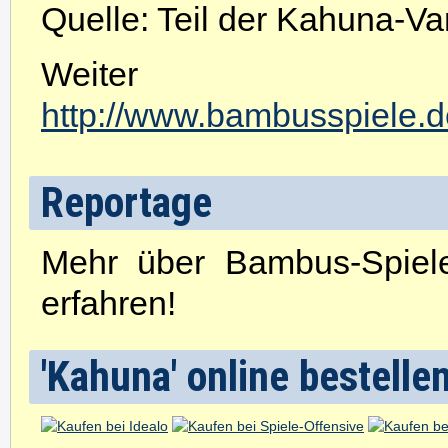
Quelle: Teil der Kahuna-Va
Weiter 
http://www.bambusspiele.d
Reportage
Mehr über Bambus-Spiele
erfahren!
'Kahuna' online bestelle